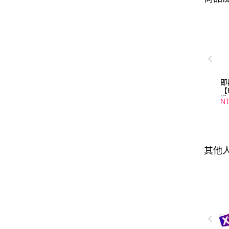
即
【
纖
NT
口
01
其他