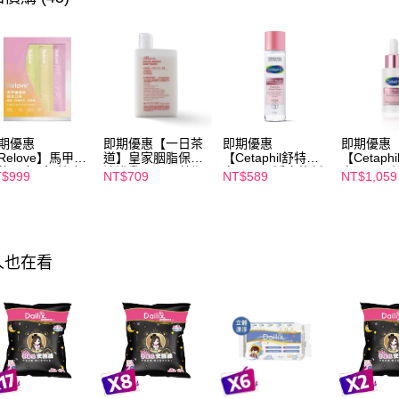
交易，需
求債權轉
２．關於
https://aft
３．未成
「AFTE
任。
４．使用「
即時審查
期優惠
即期優惠【一日茶
即期優惠
即期優惠
結果請求
Relove】馬甲纖
道】皇家胭脂保濕
【Cetaphil舒特
【Cetaph
５．嚴禁
飲24包/盒-綜合
沐浴乳600ml 效期
膚】BHR淨白煥新
膚】BHR
$999
NT$709
NT$589
NT$1,059
形，恩沛
味(效期2027-
2027/2/19
化妝水 150mL 效
精華液 30
-22)
期2027/3/1
2027/3/1
動。
人也在看