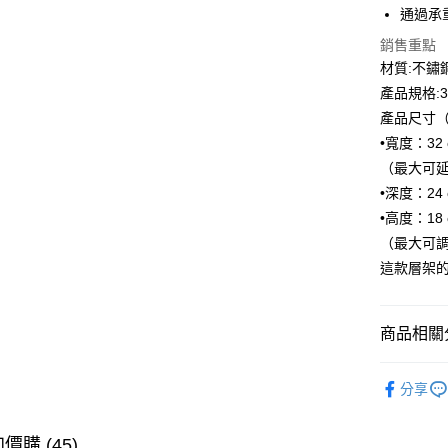
通過承
AFTEE先
相關說明
銷售重點
【關於「A
材質:不鏽鋼
ATM付款
AFTEE
產品規格:32
便利好安
１．簡單
產品尺寸（
２．便利
運送方式
•寬度：32 
３．安心
（最大可延伸
宅配
【「AFT
•深度：24 
每筆NT$1
１．於結帳
•高度：18 
付」結帳
離島配送
２．訂單
（最大可調整
３．收到繳
這款層架
每筆NT$1
／ATM／
※ 請注意
絡購買商品
先享後付
商品相關分
※ 交易是
是否繳費成
【生活用
付客戶支
分享
【生活用
【注意事
１．透過由
價購 (45)