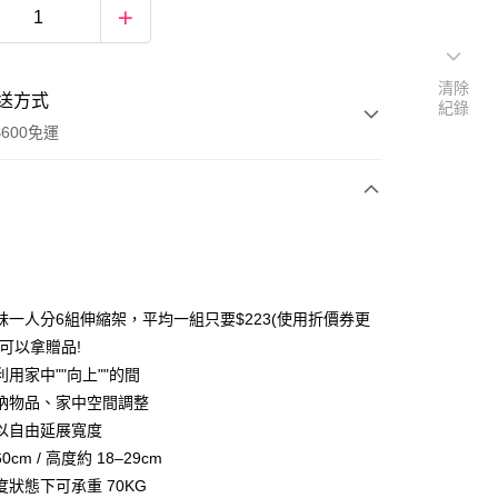
清除
送方式
紀錄
600免運
次付款
妹一人分6組伸縮架，平均一組只要$223(使用折價券更
還可以拿贈品!
用家中""向上""的間
納物品、家中空間調整
以自由延展寬度
y
60cm / 高度約 18–29cm
度狀態下可承重 70KG