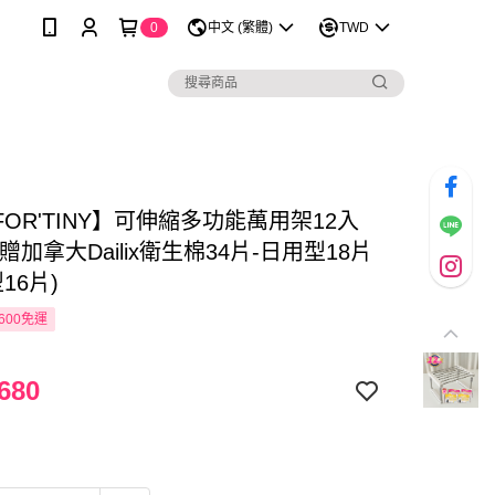
0
中文 (繁體)
TWD
OR'TINY】可伸縮多功能萬用架12入
贈加拿大Dailix衛生棉34片-日用型18片
16片)
600免運
680