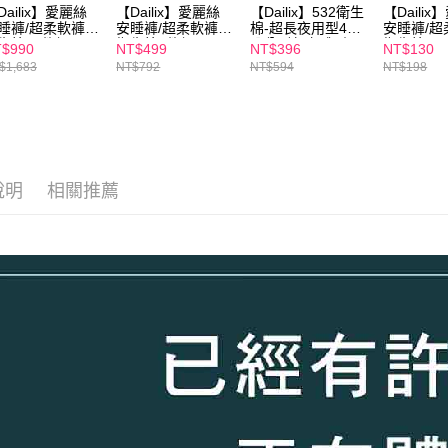
Dailix】愛麗絲
【Dailix】愛麗絲
【Dailix】532衛生
【Daili
睡褲/超柔軟褲型
安睡褲/超柔軟褲型
棉-超長夜用型41
安睡褲/超
生棉17件組(34
衛生棉8件組(16
公分6片(立體型)x6
衛生棉M-X
$990
NT$499
NT$396
NT$130
)M-XL
入)M-XL
x2
$1,683
NT$792
NT$594
NT$198
說明
相關推薦