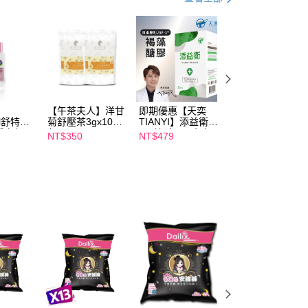
依本服務之必要範圍內提供個人資料，並將交易相關給付款項請
讓予恩沛科技股份有限公司。
個人資料處理事宜，請瀏覽以下網址：
ee.tw/terms/#terms3
年的使用者請事先徵得法定代理人或監護人之同意方可使用
E先享後付」，若未經同意申辦者引起之損失，本公司不負相關責
AFTEE先享後付」時，將依據個別帳號之用戶狀況，依本公司
核予不同之上限額度；若仍有額度不足之情形，本公司將視審查
【午茶夫人】洋甘
即期優惠【天奕
即期優惠【Catric
用戶進行身份認證。
il舒特
菊舒壓茶3gx10入/
TIANYI】添益衛
卡翠絲】完美濾鏡
一人註冊多個帳號或使用他人資訊註冊。若發現惡意使用之情
淨白無暇
包 x2
(30粒/盒) 日本專
遮瑕膏 效期
NT$350
NT$479
NT$119
科技股份有限公司將有權停止該用戶之使用額度並採取法律行
ml 效期
利JSF-1®褐藻醣
2027/2/1
膠 效期2027/3/11