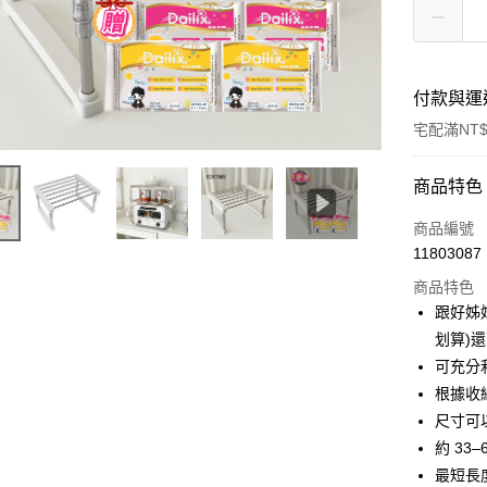
付款與運
宅配滿NT$
付款方式
商品特色
信用卡一
商品編號
11803087
LINE Pay
商品特色
Apple Pay
跟好姊
划算)
街口支付
可充分利
悠遊付
根據收
尺寸可
Google Pa
約 33–
全盈+PAY
最短長