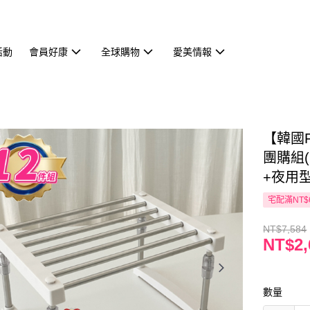
活動
會員好康
全球購物
愛美情報
【韓國F
團購組(
+夜用型
宅配滿NT$
NT$7,584
NT$2,
數量