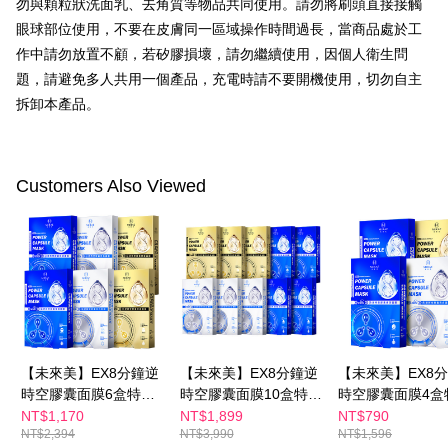
勿與顆粒狀洗面乳、去角質等物品共同使用。請勿將刷頭直接接觸
AFTEEの初回ご利用の際に、審査を通過すれば、最高額がNT$10,000にな
ります。支払い期限を過ぎた場合、その金額に基づいて年利20%の遅延滞
眼球部位使用，不要在皮膚同一區域操作時間過長，當商品處於工
納金が加算されます。未成年の利用者は、事前に法定代理人または後見人
作中請勿放置不顧，若矽膠損壞，請勿繼續使用，因個人衛生問
の同意を得ればAFTEEをご利用いただけます。
題，請避免多人共用一個產品，充電時請不要開機使用，切勿自主
個人情報の処理、利用について疑問がある、または関連する法律の権利を
拆卸本產品。
行使したい場合は、ネットプロテクションズ
cs_tw@netprotections.co.jp
にご連絡ください。上記に示した個人情報を、必要な購入注文書とあわせ
てAFTEEにご提供いただく、またはAFTEEにあなたの個人情報の収集、処
理、利用を許可することににご同意いただけない場合は、当サービスを選
Customers Also Viewed
択しないでください。
【未來美】EX8分鐘逆
【未來美】EX8分鐘逆
【未來美】EX8
時空膠囊面膜6盒特惠
時空膠囊面膜10盒特惠
時空膠囊面膜4盒
組
組
組
NT$1,170
NT$1,899
NT$790
NT$2,394
NT$3,990
NT$1,596