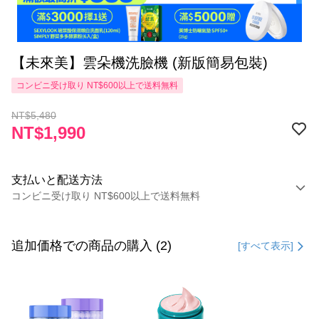
【未來美】雲朵機洗臉機 (新版簡易包裝)
コンビニ受け取り NT$600以上で送料無料
NT$5,480
NT$1,990
支払いと配送方法
コンビニ受け取り NT$600以上で送料無料
お支払い方法
クレジットカード1回払い
追加価格での商品の購入 (2)
[すべて表示]
コンビニ店頭代金引換
LINE Pay