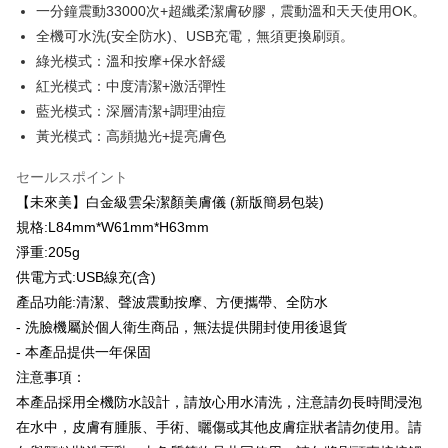
代金納付期限は最短で 14 日以内ですので、ご注意ください。AFTEE アプ
萊爾富取貨付款
一分鐘震動33000次+超纖柔潔膚矽膠，震動溫和天天使用OK。
リをダウンロードして AFTEE 会員になるとお支払い期限を最長 45 日以内
全機可水洗(安全防水)、USB充電，無須更換刷頭。
配送毎にNT$100、NT$600以上で送料無料
まで延長できます。
綠光模式：溫和按摩+保水舒緩
付款後萊爾富取貨
お支払期限は、ショップが請求した期日と、AFTEEで延長できる日数をも
紅光模式：中度清潔+激活彈性
とに計算されます。AFTEEで注文すると、商品を受け取るまで支払い期限
配送毎にNT$100、NT$600以上で送料無料
藍光模式：深層清潔+調理油痘
を延長できますが、商品を期限内に受け取れない場合があります（例：予
約商品や商品到着日が比較的遅い商品）。そのため、商品到着の有無に関
黃光模式：高頻拋光+提亮膚色
7-11付款取貨
わらず、AFTEEで指定された期限内にお支払いください。
配送毎にNT$100、NT$600以上で送料無料
セールスポイント
二、支払い限度額
【未來美】白金級雲朵潔顏美膚儀 (新版簡易包裝)
付款後7-11取貨
1.初回 AFTEEを ご利用の際に、認証結果及び当社の審査の結果に基づ
き、限度額が設定されます。
規格:L84mm*W61mm*H63mm
配送毎にNT$100、NT$600以上で送料無料
2.決済金額は最低NT$20です。
淨重:205g
3.現在、台湾の会員のみご利用いただけます。
宅配
供電方式:USB線充(含)
三、利用規約「AFTEE代金後払い」（以下当サービスという）はネットプ
配送毎にNT$100、NT$600以上で送料無料
產品功能:清潔、聲波震動按摩、方便攜帶、全防水
ロテクションズ（以下 AFTEE という）が提供し、AFTEEが代金を徴収し
- 洗臉機屬於個人衛生商品，無法提供開封使用後退貨
ます。当サービスご利用の際に提供しなければならない個人情報（注文者
離島配送
の氏名、電話番号、受取人の氏名、電話番号、受取人住所を含むがこれに
- 本產品提供一年保固
配送毎にNT$150、NT$1,500以上で送料無料
限らない）は、AFTEEに渡され当サービスで必要な範囲内で利用されま
注意事項：
す。AFTEEの個人情報の収集、処理、利用について、詳細はAFTEE公式ホ
ームページの『個人情報の収集、処理及び利用に関する声明』をご参照く
本產品採用全機防水設計，請放心用水清洗，注意請勿長時間浸泡
ださい（
https://aftee.tw/privacypolicy/
）。
在水中，皮膚有腫脹、手術、曬傷或其他皮膚症狀者請勿使用。請