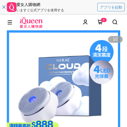
愛女人購物網
アプリを起動
いますぐ公式アプリを使用する
0
1
/
2