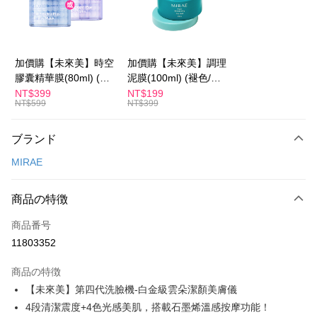
Apple Pay
JKOPAY
Easy Wallet
加價購【未來美】時空
加價購【未來美】調理
膠囊精華膜(80ml) (褪
泥膜(100ml) (褪色/盒
Google Pay
色/盒損/短效良品)
損/短效良品)
NT$399
NT$199
NT$599
NT$399
Plus Pay
AFTEE代金後払い
ブランド
説明
MIRAE
一、 AFTEE代金後払いについて
ATM払い
1.お支払い方法でAFTEE代金後払いを選択すると、携帯電話認証ウィンド
ウが表示されます。
商品の特徴
2.SMSで認証してお支払い手続を進めてください。
配送方法
3.注文するときのお支払いは不要です。商品はご指定の住所に配送されま
商品番号
す。
全家付款取貨
11803352
4.ご注文が完了すると、携帯に支払い通知のSMSが届きます。アプリ会員
配送毎にNT$100、NT$600以上で送料無料
の場合は、AFTEE アプリプッシュ通知が届きます。
5.商品受け取り時のお支払いは不要です。商品を確かめてから、SMSまた
商品の特徴
付款後全家取貨
はアプリの通知に従って、4大コンビニ、またはATM/オンラインバンキン
【未來美】第四代洗臉機-白金級雲朵潔顏美膚儀
グでお支払いください。
配送毎にNT$100、NT$600以上で送料無料
4段清潔震度+4色光感美肌，搭載石墨烯溫感按摩功能！