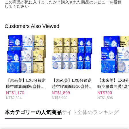
この商品が気に入りましたか？購入された商品のレビューを投稿
してください
Customers Also Viewed
【未來美】EX8分鐘逆
【未來美】EX8分鐘逆
【未來美】EX8
時空膠囊面膜6盒特惠
時空膠囊面膜10盒特惠
時空膠囊面膜4盒
組
組
組
NT$1,170
NT$1,899
NT$790
NT$2,394
NT$3,990
NT$1,596
本カテゴリーの人気商品
サイト全体のランキング