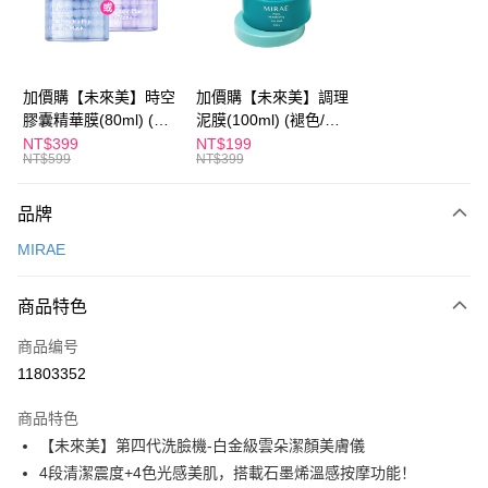
Apple Pay
街口支付
悠遊付
加價購【未來美】時空
加價購【未來美】調理
膠囊精華膜(80ml) (褪
泥膜(100ml) (褪色/盒
Google Pay
色/盒損/短效良品)
損/短效良品)
NT$399
NT$199
NT$599
NT$399
Plus PAY
AFTEE先享后付
品牌
相关说明
MIRAE
一、關於 AFTEE先享後付
ATM付款
1. 於付款方式選擇AFTEE先享後付，將跳出AFTEE先享後付手機驗證視
窗。
商品特色
2. 進行簡訊驗證之後，即可完成結帳手續。
运送方式
3. 訂單確認後不需事先繳費，商品會配送至您的指定地址。
商品编号
4. 下訂完成後，您的手機會收到一封繳費通知簡訊，APP會員則會收到
全家付款取貨
11803352
AFTEE APP推播通知。
每笔NT$100，满NT$600(含以上)免运费
5. 收到商品當下無需繳費，確認無誤後，請再利用繳費通知簡訊或AFTEE
APP於四大便利商店‧ATM/網銀等方式進行付款。
商品特色
付款後全家取貨
【未來美】第四代洗臉機-白金級雲朵潔顏美膚儀
請留意繳費期限為 14 天。唯有下載 AFTEE App 成為 AFTEE 會員者方能享
每笔NT$100，满NT$600(含以上)免运费
4段清潔震度+4色光感美肌，搭載石墨烯溫感按摩功能！
有最長 45 天內付款之服務。