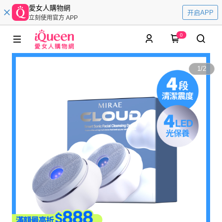
愛女人購物網
开启APP
立刻使用官方 APP
0
1
/
2