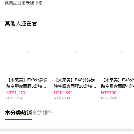
此商品目前未被评论
其他人还在看
【未來美】EX8分鐘逆
【未來美】EX8分鐘逆
【未來美】EX8
時空膠囊面膜6盒特惠
時空膠囊面膜10盒特惠
時空膠囊面膜4盒
組
組
組
NT$1,170
NT$1,899
NT$790
NT$2,394
NT$3,990
NT$1,596
本分类热销
全站排行