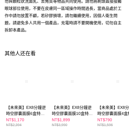
勿與顆粒狀洗面乳、去角質等物品共同使用。請勿將刷頭直接接觸
繫恩沛科技股份有限公司。若您不同意我們將上開所示之個人資料，連同必
要之購買訂單資訊提供予 AFTEE ，或讓 AFTEE 蒐集處理利用您的個人資
眼球部位使用，不要在皮膚同一區域操作時間過長，當商品處於工
料，請勿選用本服務。
作中請勿放置不顧，若矽膠損壞，請勿繼續使用，因個人衛生問
題，請避免多人共用一個產品，充電時請不要開機使用，切勿自主
拆卸本產品。
其他人还在看
【未來美】EX8分鐘逆
【未來美】EX8分鐘逆
【未來美】EX8
時空膠囊面膜6盒特惠
時空膠囊面膜10盒特惠
時空膠囊面膜4盒
組
組
組
NT$1,170
NT$1,899
NT$790
NT$2,394
NT$3,990
NT$1,596