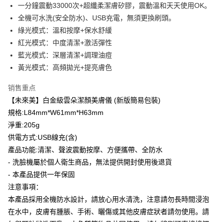
一分鐘震動33000次+超纖柔潔膚矽膠，震動溫和天天使用OK。
萊爾富取貨付款
繳費期限，為商家向您請款的時間，再加上使用AFTEE可延長的天數所計算
全機可水洗(安全防水)、USB充電，無須更換刷頭。
每笔NT$100，满NT$600(含以上)免运费
出。使用AFTEE下訂可以延長您收到商品前的繳費天數，但無法保證一定能
夠在期限內收到商品(例如:預購商品或預計到貨時間較長者)。因此無論收到
綠光模式：溫和按摩+保水舒緩
付款後萊爾富取貨
商品與否，仍需要請您在AFTEE規定的時間內完成繳費。
紅光模式：中度清潔+激活彈性
每笔NT$100，满NT$600(含以上)免运费
藍光模式：深層清潔+調理油痘
二、付款限制
1. 初次使用 AFTEE 時，將依認證結果及本公司審查結果，核予每個人不同
黃光模式：高頻拋光+提亮膚色
7-11付款取貨
之上限額度
2. 結帳金額須大於NT$30
每笔NT$100，满NT$600(含以上)免运费
销售重点
3. 目前僅支援台灣會員
【未來美】白金級雲朵潔顏美膚儀 (新版簡易包裝)
付款後7-11取貨
三、聲明條款
規格:L84mm*W61mm*H63mm
每笔NT$100，满NT$600(含以上)免运费
「AFTEE先享後付」(下稱本服務)乃由恩沛科技股份有限公司(下稱 AFTEE )
淨重:205g
所提供，並由 AFTEE 向您收取款項。因使用本服務所須提供之個人資料(包
宅配
含但不限於訂購人姓名、電話，收件人姓名、電話、收件地址)，將交付予
供電方式:USB線充(含)
AFTEE 於本服務必要服務範圍內運用。關於 AFTEE 對於個人資料之蒐集、
每笔NT$100，满NT$600(含以上)免运费
產品功能:清潔、聲波震動按摩、方便攜帶、全防水
處理、利用，詳參 AFTEE 官網之『個人資料蒐集、處理及利用告知聲明』
- 洗臉機屬於個人衛生商品，無法提供開封使用後退貨
（
https://aftee.tw/privacypolicy/
）。
離島配送
- 本產品提供一年保固
每笔NT$150，满NT$1,500(含以上)免运费
若款項超過繳費期限，將根據當次的金額加收年利率 16% 的逾期滯納金。
注意事項：
未成年的使用者，請事先徵得法定代理人或監護人之同意方可使用
本產品採用全機防水設計，請放心用水清洗，注意請勿長時間浸泡
AFTEE。
在水中，皮膚有腫脹、手術、曬傷或其他皮膚症狀者請勿使用。請
若您對於個人資料之處理、利用有任何疑問，或欲行使相關法律權利，請聯