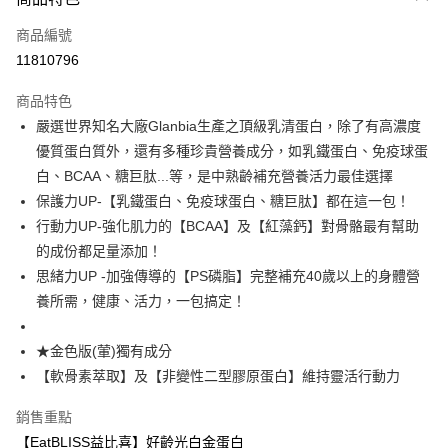
信用卡一次付款
商品編號
超商取貨付款
11810796
LINE Pay
商品特色
Apple Pay
嚴選世界知名大廠Glanbia生產之頂級乳清蛋白，除了有高濃度
優質蛋白質外，還有多種珍貴營養成分，如乳鐵蛋白、免疫球蛋
街口支付
白、BCAA、糖巨肽...等，是中熟齡補充營養活力最佳選擇
悠遊付
保護力UP-【乳鐵蛋白、免疫球蛋白、糖巨肽】都在這一包！
行動力UP-強化肌力的【BCAA】及【紅藻鈣】對骨骼最有幫助
Google Pay
的成份都足量添加！
全盈+PAY
思緒力UP -加強傳導的【PS磷脂】完整補充40歲以上的身體營
養所需，健康、活力，一包搞定！
AFTEE先享後付
相關說明
★金色版(葷)獨有成分
【關於「AFTEE先享後付」】
ATM付款
AFTEE先享後付是「在收到商品之後才付款」的支付方式。 讓您購物簡單
【軟骨素萃取】及【非變性二型膠原蛋白】維持靈活行動力
便利好安心！
１．簡單：不需註冊會員、不需綁卡、不需儲值。
銷售重點
運送方式
２．便利：只要手機號碼，簡訊認證，即可結帳。
【EatBLISS益比喜】好齡光白金蛋白
３．安心：先確認商品／服務後，再付款。