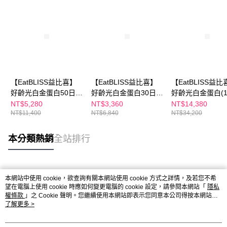
【EatBLISS益比喜】
【EatBLISS益比喜】
【EatBLISS益比
好齡光白金蛋白50日份
好齡光白金蛋白30日份
好齡光白金蛋白(1
2款可選(金色葷食/桃
2款可選(金色葷食/桃
盒)10包x15盒｜
NT$5,280
NT$3,360
NT$14,380
NT$11,400
NT$6,840
NT$34,200
金奶素)(10包/盒x5)
金奶素)(10包/盒x3)
體素
本分類熱銷
全站排行
熱門標籤
本網站中使用 cookie，欲查詢有關本網站使用 cookie 方式之詳情，及若您不希
望在電腦上使用 cookie 時應如何變更電腦的 cookie 設定，請參閱本網站「
隱私
權條款
」之 Cookie 聲明。您繼續使用本網站即表示您同意本公司得按本網站使
用條款之 Cookie 聲明使用 cookie。
了解更多 >