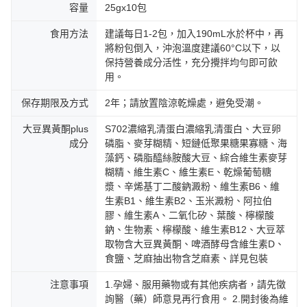
容量
25gx10包
食用方法
建議每日1-2包，加入190mL水於杯中，再
將粉包倒入，沖泡溫度建議60°C以下，以
保持營養成分活性，充分攪拌均勻即可飲
用。
保存期限及方式
2年；請放置陰涼乾燥處，避免受潮。
大豆異黃酮plus
S702濃縮乳清蛋白濃縮乳清蛋白、大豆卵
成分
磷脂、麥芽糊精、短鏈低聚果糖果寡糖、海
藻鈣、磷脂醯絲胺酸大豆、綜合維生素麥芽
糊精、維生素C、維生素E、乾燥葡萄糖
漿、辛烯基丁二酸鈉澱粉、維生素B6、維
生素B1、維生素B2、玉米澱粉、阿拉伯
膠、維生素A、二氧化矽、葉酸、檸檬酸
鈉、生物素、檸檬酸、維生素B12、大豆萃
取物含大豆異黃酮、啤酒酵母含維生素D、
食鹽、芝麻抽出物含芝麻素、詳見包裝
注意事項
1.孕婦、服用藥物或有其他疾病者，請先徵
詢醫（藥）師意見再行食用。 2.開封後為維