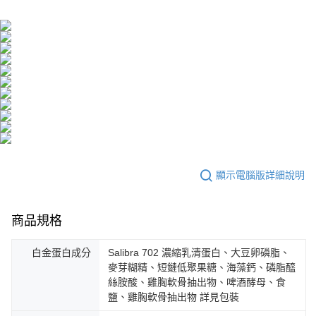
離島配送
請求用戶進行身份認證。
每筆NT$150，滿NT$1,500(含以上)免運費
５．嚴禁一人註冊多個帳號或使用他人資訊註冊。若發現惡意使用之情形，
恩沛科技股份有限公司將有權停止該用戶之使用額度並採取法律行動。
海外配送
查看運費
海外配送(澳門)
查看運費
海外配送(馬來西亞)
查看運費
海外配送(澳洲)
查看運費
顯示電腦版詳細說明
商品規格
白金蛋白成分
Salibra 702 濃縮乳清蛋白、大豆卵磷脂、
麥芽糊精、短鏈低聚果糖、海藻鈣、磷脂醯
絲胺酸、雞胸軟骨抽出物、啤酒酵母、食
鹽、雞胸軟骨抽出物 詳見包裝