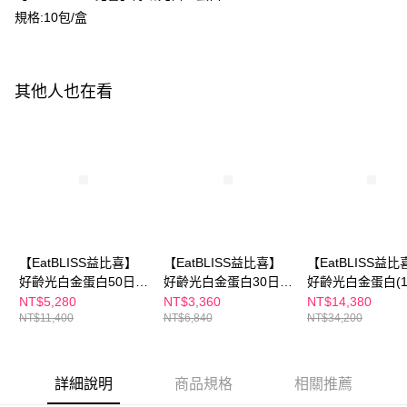
全家付款取貨
規格:10包/盒
每筆NT$100，滿NT$600(含以上)免運費
【「AFTEE先享後付」結帳流程】
１．於結帳方式選擇「AFTEE先享後付」後，將跳轉至「AFTEE先享後付」
付款後全家取貨
結帳頁面，進行簡訊認證並確認金額後，即可完成結帳。
２．訂單成立數日內，您將收到繳費通知簡訊。
每筆NT$100，滿NT$600(含以上)免運費
其他人也在看
３．收到繳費通知簡訊後14天內，點擊此簡訊中的連結，可透過四大超商／
ATM／網路銀行／等多元方式進行付款，方視為交易完成。
萊爾富取貨付款
※ 請注意：結帳手續完成當下不需立刻繳費，但若您需要取消訂單，請聯絡
每筆NT$100，滿NT$600(含以上)免運費
購買商品的店家。未經商家同意取消之訂單仍視為有效，需透過AFTEE先享
後付繳納相關費用。
付款後萊爾富取貨
※ 交易是否成功請以「AFTEE先享後付 」之結帳頁面顯示為準，若有關於
是否繳費成功／繳費後需取消欲退款等相關疑問，請聯繫「AFTEE先享後付
每筆NT$100，滿NT$600(含以上)免運費
客戶支援中心」
https://netprotections.freshdesk.com/support/home
7-11付款取貨
【注意事項】
１．透過由恩沛科技股份有限公司提供之「AFTEE先享後付」服務完成之交
每筆NT$100，滿NT$600(含以上)免運費
【EatBLISS益比喜】
【EatBLISS益比喜】
【EatBLISS益比
易，需依本服務之必要範圍內提供個人資料，並將交易相關給付款項請求債
好齡光白金蛋白50日份
好齡光白金蛋白30日份
好齡光白金蛋白(1
權轉讓予恩沛科技股份有限公司。
付款後7-11取貨
2款可選(金色葷食/桃
2款可選(金色葷食/桃
盒)10包x15盒｜
NT$5,280
NT$3,360
NT$14,380
２．關於個人資料處理事宜，請瀏覽以下網址：
每筆NT$100，滿NT$600(含以上)免運費
NT$11,400
NT$6,840
NT$34,200
金奶素)(10包/盒x5)
金奶素)(10包/盒x3)
體素
https://aftee.tw/terms/#terms3
３．未成年的使用者請事先徵得法定代理人或監護人之同意方可使用
宅配
「AFTEE先享後付」，若未經同意申辦者引起之損失，本公司不負相關責
任。
每筆NT$100，滿NT$600(含以上)免運費
詳細說明
商品規格
相關推薦
４．使用「AFTEE先享後付」時，將依據個別帳號之用戶狀況，依本公司即
時審查核予不同之上限額度；若仍有額度不足之情形，本公司將視審查結果