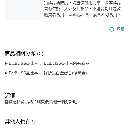
持產品新鮮度，請盡快飲用完畢。 3.本產品
含有牛奶、大豆及其製品，不適合對其過敏
體質者食用。 4.此為葷食，素食不可食用。
客服
商品相關分類 (2)
►EatBLISS益比喜
EatBLISS益比喜所有商品
►EatBLISS益比喜
好齡光白金蛋白(健體素)
評價
喜歡這個商品嗎？購買後給他一個好評吧
其他人也在看