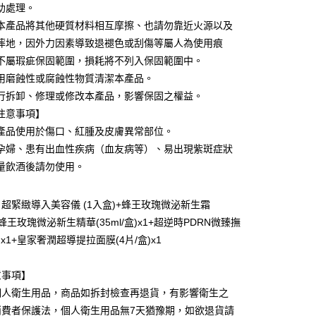
助處理。
享後付
本產品將其他硬質材料相互摩擦、也請勿靠近火源以及
摔地，因外力因素導致退褪色或刮傷等屬人為使用痕
FTEE先享後付」】
不屬瑕疵保固範圍，損耗將不列入保固範圍中。
先享後付是「在收到商品之後才付款」的支付方式。 讓您購物簡單
心！
用磨蝕性或腐蝕性物質清潔本產品。
：不需註冊會員、不需綁卡、不需儲值。
行拆卸、修理或修改本產品，影響保固之權益。
：只要手機號碼，簡訊認證，即可結帳。
：先確認商品／服務後，再付款。
注意事項】
產品使用於傷口、紅腫及皮膚異常部位。
取貨
EE先享後付」結帳流程】
孕婦、患有出血性疾病（血友病等）、易出現紫斑症狀
00，滿NT$600(含以上)免運費
方式選擇「AFTEE先享後付」後，將跳轉至「AFTEE先享後
頁面，進行簡訊認證並確認金額後，即可完成結帳。
量飲酒後請勿使用。
家取貨
成立數日內，您將收到繳費通知簡訊。
費通知簡訊後14天內，點擊此簡訊中的連結，可透過四大超商
00，滿NT$600(含以上)免運費
網路銀行／等多元方式進行付款，方視為交易完成。
超緊緻導入美容儀 (1入盒)+蜂王玫瑰微泌新生霜
：結帳手續完成當下不需立刻繳費，但若您需要取消訂單，請聯
貨付款
x1+蜂王玫瑰微泌新生精華(35ml/盒)x1+超逆時PDRN微臻撫
的店家。未經商家同意取消之訂單仍視為有效，需透過AFTEE
l)x1+皇家奢潤超導提拉面膜(4片/盒)x1
繳納相關費用。
00，滿NT$600(含以上)免運費
否成功請以「AFTEE先享後付 」之結帳頁面顯示為準，若有關於
國
功／繳費後需取消欲退款等相關疑問，請聯繫「AFTEE先享後
爾富取貨
意事項】
援中心」
https://netprotections.freshdesk.com/support/home
00，滿NT$600(含以上)免運費
個人衛生用品，商品如拆封檢查再退貨，有影響衛生之
項】
消費者保護法，個人衛生用品無7天猶豫期，如欲退貨請
取貨