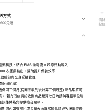
送方式
清除
600免運
紀錄
次付款
付款
流科技，結合 EMS 微電流 × 超導律動導入
,000 次密集輸出，幫助提升保養效率
開啟臉部與全身緊緻管理
儀保固範圍】
機保固三個月(從商品收到後計算三個月整) 新品瑕疵可
貨， 若有瑕疵請於收到商品起算七日內請與客服單位聯
y
確認後將為您提供換貨服務。
固期間內如有褪色或金屬表面異常變化請與客服單位聯