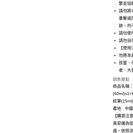
繫並協
AFTEE先
請勿將
相關說明
重擊或
【關於「A
ATM付款
跡，均
AFTEE
便利好安
請勿使
１．簡單
請勿自
２．便利
運送方式
３．安心
【使用
勿將本
全家付款
【「AFT
孩童、
每筆NT$1
１．於結帳
付」結帳
者、大
付款後全
２．訂單
銷售重點
３．收到繳
每筆NT$1
／ATM／
商品名稱：
※ 請注意
萊爾富取
(60ml)
絡購買商品
紋筆(15m
先享後付
每筆NT$1
※ 交易是
產地 : 中
是否繳費成
付款後萊
【購買注
付客戶支
每筆NT$1
美容儀為
【注意事
虞。依照
7-11付款