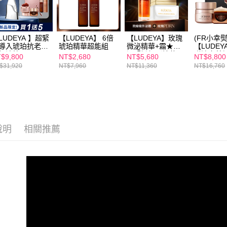
LUDEYA 】超緊
【LUDEYA】 6倍
【LUDEYA】玫瑰
(FR小幸熨
導入琥珀抗老組(
琥珀精華超能組
微泌精華+霜★彈
【LUDE
級法拉)
潤緊緻組（精華
磁流完美
$9,800
NT$2,680
NT$5,680
NT$8,800
35ml+霜60ml）
$31,920
NT$7,960
NT$11,360
NT$16,760
說明
相關推薦