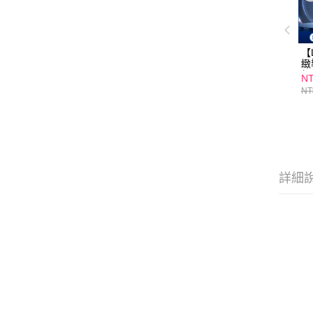
【
緻
超
NT
NT
詳細