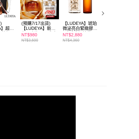
)
(預購7/17出貨)
【LUDEYA】琥珀
【m2美度】超能
YA】超能
【LUDEYA】新朋
微泌亮白緊緻膠囊
膠原飲192包箱購
提拉組
友★瑰泌入門體驗
+琥珀洗卸精華
組(8入/24盒)+
NT$980
NT$2,880
NT$19,800
組
【LUDEYA】超緊
NT$3,600
NT$4,360
NT$48,920
緻導入美容儀(1入
超級法拉 -宅配/海
外限定