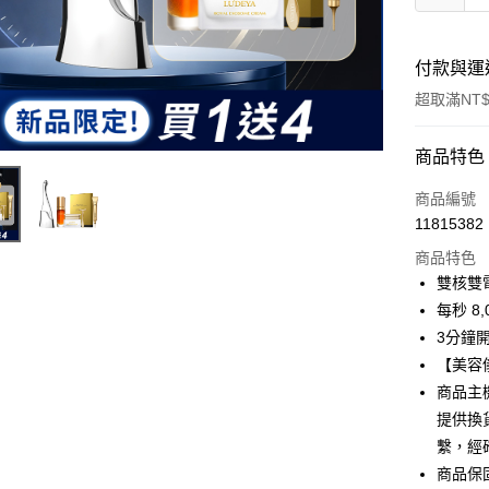
付款與運
超取滿NT$
付款方式
商品特色
信用卡一
商品編號
11815382
超商取貨
商品特色
LINE Pay
雙核雙電
每秒 8
Apple Pay
3分鐘
街口支付
【美容
商品主
悠遊付
提供換
Google Pa
繫，經
商品保
全盈+PAY