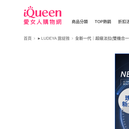
商品分類
TOP熱銷
折扣
首頁
►LUDEYA 露緹雅
全新一代｜超級法拉(雙機合一