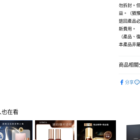
１．透過由
勿拆封。
交易，需
每筆NT$1
求債權轉
益。（猶
２．關於
付款後7-1
退回產品
https://aft
每筆NT$1
３．未成
新費用。
「AFTE
（產品、
宅配
任。
本產品非
４．使用「
每筆NT$1
即時審查
結果請求
離島配送
５．嚴禁
商品相關分
每筆NT$1
形，恩沛
動。
►LUDEY
海外配送
分享
►LUDEY
海外配送(
海外配送(
人也在看
海外配送(