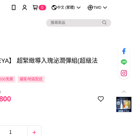
0
中文 (繁體)
TWD
DEYA】 超緊緻導入瑰泌潤彈組(超級法
600免運
國家/地區配送
0
800