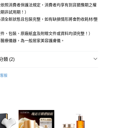
恩沛科技股份有限公司提供之「AFTEE先享後付」服務完成之
但依照消費者保護法規定，消費者均享有到貨猶豫期之權
依本服務之必要範圍內提供個人資料，並將交易相關給付款項請
00，滿NT$600(含以上)免運費
讓予恩沛科技股份有限公司。
豫期非試用期！）
個人資料處理事宜，請瀏覽以下網址：
1取貨
必須全新狀態且包裝完整，如有缺損情形將會酌收耗材/整
ee.tw/terms/#terms3
00，滿NT$600(含以上)免運費
年的使用者請事先徵得法定代理人或監護人之同意方可使用
E先享後付」，若未經同意申辦者引起之損失，本公司不負相關責
復件、包裝、原廠紙盒及附贈文件或資料均須完整！）
屬醫療儀器，為一般居家美容護膚儀。
AFTEE先享後付」時，將依據個別帳號之用戶狀況，依本公司
00，滿NT$600(含以上)免運費
核予不同之上限額度；若仍有額度不足之情形，本公司將視審查
用戶進行身份認證。
一人註冊多個帳號或使用他人資訊註冊。若發現惡意使用之情
類 (2)
50，滿NT$1,500(含以上)免運費
科技股份有限公司將有權停止該用戶之使用額度並採取法律行
A 露緹雅
全新一代｜超級法拉(雙機合一)
查看運費
客服
A 露緹雅
LUDEYA 所有商品
澳門)
查看運費
馬來西亞)
查看運費
澳洲)
查看運費