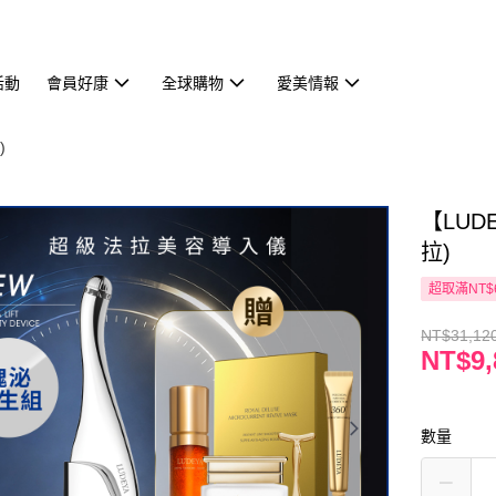
活動
會員好康
全球購物
愛美情報
)
【LU
拉)
超取滿NT$
NT$31,12
NT$9,
數量