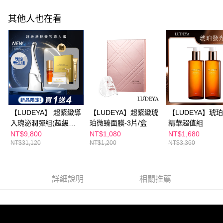
海外配送(澳門)
查看運費
其他人也在看
海外配送(馬來西亞)
查看運費
海外配送(澳洲)
查看運費
【LUDEYA】 超緊緻導
【LUDEYA】超緊緻琥
【LUDEYA】琥
入瑰泌潤彈組(超級法
珀微臻面膜-3片/盒
精華超值組
拉)
NT$9,800
NT$1,080
NT$1,680
NT$31,120
NT$1,200
NT$3,360
詳細說明
相關推薦