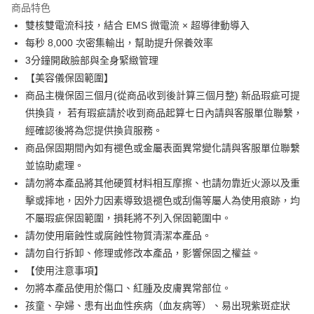
商品特色
Apple Pay
雙核雙電流科技，結合 EMS 微電流 × 超導律動導入
每秒 8,000 次密集輸出，幫助提升保養效率
街口支付
3分鐘開啟臉部與全身緊緻管理
悠遊付
【美容儀保固範圍】
商品主機保固三個月(從商品收到後計算三個月整) 新品瑕疵可提
Google Pay
供換貨， 若有瑕疵請於收到商品起算七日內請與客服單位聯繫，
全盈+PAY
經確認後將為您提供換貨服務。
商品保固期間內如有褪色或金屬表面異常變化請與客服單位聯繫
AFTEE先享後付
並協助處理。
相關說明
請勿將本產品將其他硬質材料相互摩擦、也請勿靠近火源以及重
【關於「AFTEE先享後付」】
ATM付款
AFTEE先享後付是「在收到商品之後才付款」的支付方式。 讓您購物簡單
擊或摔地，因外力因素導致退褪色或刮傷等屬人為使用痕跡，均
便利好安心！
不屬瑕疵保固範圍，損耗將不列入保固範圍中。
１．簡單：不需註冊會員、不需綁卡、不需儲值。
運送方式
２．便利：只要手機號碼，簡訊認證，即可結帳。
請勿使用磨蝕性或腐蝕性物質清潔本產品。
３．安心：先確認商品／服務後，再付款。
全家付款取貨
請勿自行拆卸、修理或修改本產品，影響保固之權益。
【使用注意事項】
每筆NT$100，滿NT$600(含以上)免運費
【「AFTEE先享後付」結帳流程】
１．於結帳方式選擇「AFTEE先享後付」後，將跳轉至「AFTEE先享後付」
勿將本產品使用於傷口、紅腫及皮膚異常部位。
付款後全家取貨
結帳頁面，進行簡訊認證並確認金額後，即可完成結帳。
孩童、孕婦、患有出血性疾病（血友病等）、易出現紫斑症狀
２．訂單成立數日內，您將收到繳費通知簡訊。