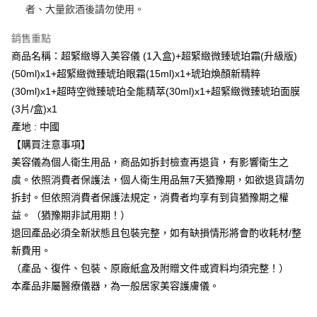
每筆NT$100，滿NT$600(含以上)免運費
者、大量飲酒後請勿使用。
３．收到繳費通知簡訊後14天內，點擊此簡訊中的連結，可透過四大超商／
ATM／網路銀行／等多元方式進行付款，方視為交易完成。
萊爾富取貨付款
※ 請注意：結帳手續完成當下不需立刻繳費，但若您需要取消訂單，請聯絡
銷售重點
每筆NT$100，滿NT$600(含以上)免運費
購買商品的店家。未經商家同意取消之訂單仍視為有效，需透過AFTEE先享
商品名稱：超緊緻導入美容儀 (1入盒)+超緊緻微臻琥珀霜(升級版)
後付繳納相關費用。
付款後萊爾富取貨
(50ml)x1+超緊緻微臻琥珀眼霜(15ml)x1+琥珀煥顏新精粹
※ 交易是否成功請以「AFTEE先享後付 」之結帳頁面顯示為準，若有關於
是否繳費成功／繳費後需取消欲退款等相關疑問，請聯繫「AFTEE先享後付
(30ml)x1+超時空微臻琥珀全能精萃(30ml)x1+超緊緻微臻琥珀面膜
每筆NT$100，滿NT$600(含以上)免運費
客戶支援中心」
https://netprotections.freshdesk.com/support/home
(3片/盒)x1
7-11付款取貨
【注意事項】
產地 : 中國
１．透過由恩沛科技股份有限公司提供之「AFTEE先享後付」服務完成之交
每筆NT$100，滿NT$600(含以上)免運費
【購買注意事項】
易，需依本服務之必要範圍內提供個人資料，並將交易相關給付款項請求債
美容儀為個人衛生用品，商品如拆封檢查再退貨，有影響衛生之
權轉讓予恩沛科技股份有限公司。
付款後7-11取貨
２．關於個人資料處理事宜，請瀏覽以下網址：
虞。依照消費者保護法，個人衛生用品無7天猶豫期，如欲退貨請勿
每筆NT$100，滿NT$600(含以上)免運費
https://aftee.tw/terms/#terms3
拆封。但依照消費者保護法規定，消費者均享有到貨猶豫期之權
３．未成年的使用者請事先徵得法定代理人或監護人之同意方可使用
宅配
「AFTEE先享後付」，若未經同意申辦者引起之損失，本公司不負相關責
益。（猶豫期非試用期！）
任。
每筆NT$100，滿NT$600(含以上)免運費
退回產品必須全新狀態且包裝完整，如有缺損情形將會酌收耗材/整
４．使用「AFTEE先享後付」時，將依據個別帳號之用戶狀況，依本公司即
新費用。
時審查核予不同之上限額度；若仍有額度不足之情形，本公司將視審查結果
離島配送
請求用戶進行身份認證。
（產品、復件、包裝、原廠紙盒及附贈文件或資料均須完整！）
每筆NT$150，滿NT$1,500(含以上)免運費
５．嚴禁一人註冊多個帳號或使用他人資訊註冊。若發現惡意使用之情形，
本產品非屬醫療儀器，為一般居家美容護膚儀。
恩沛科技股份有限公司將有權停止該用戶之使用額度並採取法律行動。
海外配送
查看運費