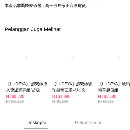
2. Amaun perbelanjaan minimum mestilah lebih besar daripada NT$20.
NT$600 atau lebih
本產品非屬醫療儀器，為一般居家美容護膚儀。
3. Pada masa ini hanya tersedia untuk ahli Taiwan.
宅配
Ketiga, Syarat Perkhidmatan
Perkhidmatan AFTEE Beli Sekarang Bayar Kemudian disediakan oleh NP
NT$100/pesanan | Penghantaran percuma untuk pesanan
Taiwan, Inc. dan AFTEE akan membuat bil kepada pengguna. AFTEE
Pelanggan Juga Melihat
NT$600 atau lebih
akan menggunakan data peribadi yang dikumpul (termasuk nama
pembeli, no. telefon, nama penerima, no. telefon, alamat penerima) untuk
離島配送
penggunaan perkhidmatan. Sila rujuk kepada "Penyata Pengumpulan
Data Peribadi, Pemprosesan, Penggunaan"
NT$150/pesanan | Penghantaran percuma untuk pesanan
(https://aftee.tw/privacypolicy/
) untuk maklumat lanjut.
NT$1,500 atau lebih
Jumlah yang diperakui untuk pengguna kali pertama yang lulus
海外配送
Kadar Penghantaran
kelulusan boleh sehingga NT$10,000. Jika pengguna tidak membuat
pembayaran dalam tempoh tersebut, yuran pembayaran lewat sebanyak
海外配送(澳門)
Kadar Penghantaran
20% setahun akan dikenakan. Pengguna bawah umur dikehendaki
【LUDEYA】 超緊緻導
【LUDEYA】超緊緻琥
【LUDEYA】琥
mendapatkan kebenaran daripada ibu bapa atau penjaga yang sah
海外配送(馬來西亞)
Kadar Penghantaran
untuk menggunakan AFTEE.
入瑰泌潤彈組(超級法
珀微臻面膜-3片/盒
精華超值組
拉)
NT$9,800
NT$1,080
NT$1,680
海外配送(澳洲)
Kadar Penghantaran
Sila hubungi NP Taiwan Inc. di
cs_tw@netprotections.co.jp
jika anda
NT$31,120
NT$1,200
NT$3,360
mempunyai sebarang kebimbangan mengenai pemprosesan dan
penggunaan pada data peribadi. Jika anda tidak bersetuju dengan data
peribadi yang disenaraikan seperti di atas akan dikumpul dan digunakan
oleh AFTEE, sila jangan gunakan perkhidmatan ini.
Deskripsi
Rekomendasi