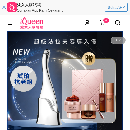
愛女人購物網
Buka APP
Gunakan App Kami Sekarang
0
1
/
2