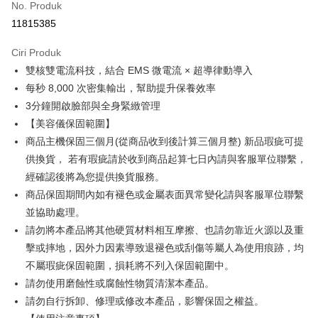
No. Produk
Pengambilan di Kedai Serbaneka
11815385
LINE Pay
Ciri Produk
Apple Pay
雙核雙電流科技，結合 EMS 微電流 × 超導律動導入
每秒 8,000 次密集輸出，幫助提升保養效率
JKOPAY
3分鐘開啟臉部與全身緊緻管理
Easy Wallet
【美容儀保固範圍】
商品主機保固三個月(從商品收到後計算三個月整) 新品瑕疵可提
Google Pay
供換貨， 若有瑕疵請於收到商品起算七日內請與客服單位聯繫，
Plus PAY
經確認後將為您提供換貨服務。
商品保固期間內如有褪色或金屬表面異常變化請與客服單位聯繫
AFTEE
並協助處理。
Deskripsi
Pertama, Mengenai Perkhidmatan AFTEE Beli Sekarang Bayar Kemudian
請勿將本產品將其他硬質材料相互摩擦、也請勿靠近火源以及重
Pemindahan ATM
1. Dengan memilih AFTEE sebagai kaedah pembayaran, mesej
擊或摔地，因外力因素導致退褪色或刮傷等屬人為使用痕跡，均
pengesahan AFTEE akan muncul.
不屬瑕疵保固範圍，損耗將不列入保固範圍中。
2. Anda boleh meneruskan pembayaran selepas pengesahan SMS.
Pilihan Penghantaran
3. Tiada bayaran diperlukan apabila pesanan disahkan. Produk akan
請勿使用磨蝕性或腐蝕性物質清潔本產品。
dihantar ke alamat yang ditetapkan.
全家付款取貨
請勿自行拆卸、修理或修改本產品，影響保固之權益。
4. Setelah pesanan disahkan, anda akan menerima SMS pembayaran
NT$100/pesanan | Penghantaran percuma untuk pesanan