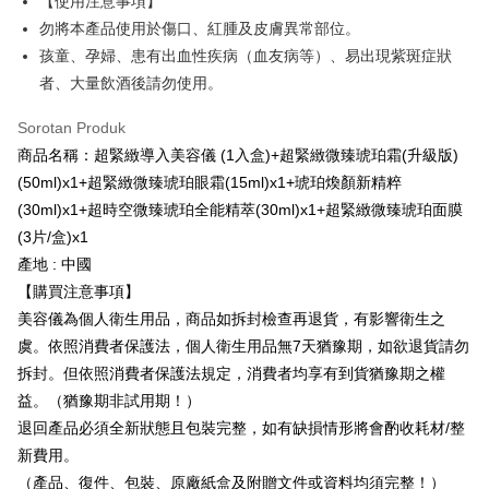
manakala ahli aplikasi akan menerima pemberitahuan tolak aplikasi
【使用注意事項】
NT$600 atau lebih
AFTEE.
勿將本產品使用於傷口、紅腫及皮膚異常部位。
5. Tiada bayaran diperlukan apabila anda menerima produk. Sila buat
孩童、孕婦、患有出血性疾病（血友病等）、易出現紫斑症狀
pembayaran di empat kedai serbaneka utama, ATM atau perbankan
付款後全家取貨
dalam talian dengan SMS pembayaran atau pemberitahuan tolak aplikasi
者、大量飲酒後請勿使用。
NT$100/pesanan | Penghantaran percuma untuk pesanan
AFTEE.
NT$600 atau lebih
Sorotan Produk
Sila ambil perhatian bahawa tempoh pembayaran adalah 14 hari. Walau
商品名稱：超緊緻導入美容儀 (1入盒)+超緊緻微臻琥珀霜(升級版)
萊爾富取貨付款
bagaimanapun, bagi mereka yang telah memuat turun Aplikasi AFTEE
dan mendaftar sebagai ahli AFTEE boleh menikmati tempoh pembayaran
(50ml)x1+超緊緻微臻琥珀眼霜(15ml)x1+琥珀煥顏新精粹
NT$100/pesanan | Penghantaran percuma untuk pesanan
sehingga 45 hari.
(30ml)x1+超時空微臻琥珀全能精萃(30ml)x1+超緊緻微臻琥珀面膜
NT$600 atau lebih
(3片/盒)x1
Tempoh pembayaran dikira dari masa kedai meminta pembayaran anda,
付款後萊爾富取貨
ditambah dengan bilangan hari yang boleh dilanjutkan oleh AFTEE. Anda
產地 : 中國
boleh melanjutkan tempoh pembayaran anda sebelum anda menerima
NT$100/pesanan | Penghantaran percuma untuk pesanan
【購買注意事項】
pesanan. Walau bagaimanapun, tiada jaminan bahawa anda boleh
NT$600 atau lebih
menerima pesanan anda semasa tempoh pembayaran (cth.: produk
美容儀為個人衛生用品，商品如拆封檢查再退貨，有影響衛生之
prapesanan atau produk yang mungkin mengambil masa yang lebih
虞。依照消費者保護法，個人衛生用品無7天猶豫期，如欲退貨請勿
7-11付款取貨
lama untuk dihantar). Oleh itu, anda dikehendaki membuat pembayaran
拆封。但依照消費者保護法規定，消費者均享有到貨猶豫期之權
kepada AFTEE dalam tempoh sama ada anda menerima pesanan.
NT$100/pesanan | Penghantaran percuma untuk pesanan
益。（猶豫期非試用期！）
NT$600 atau lebih
Kedua, Sekatan Pembayaran
退回產品必須全新狀態且包裝完整，如有缺損情形將會酌收耗材/整
1. Jumlah yang diperakui untuk pengguna kali pertama boleh sehingga
付款後7-11取貨
NT$10,000. Amaun diperakui sebenar yang diluluskan akan berdasarkan
新費用。
keputusan pensijilan dan semakan oleh AFTEE.
NT$100/pesanan | Penghantaran percuma untuk pesanan
（產品、復件、包裝、原廠紙盒及附贈文件或資料均須完整！）