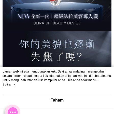
Laman web ini ada menggunakan kuki. Sekiranya anda ingin mengetahui
secara terperinci bagaimana kuki digunakan di laman web ini, dan bagaimana
untuk mengubah tetapan kuki komputer anda. Jika anda tidak mahu
menggunakan kuki di komputer anda, sila rujuk penerangan mengenai kuki.
Butiran >
Dasar Privasi
Laman web ini ada menggunakan kuki. Sekiranya anda ingin
mengetahui secara terperinci bagaimana kuki digunakan di laman web ini,
dan bagaimana untuk mengubah tetapan kuki komputer anda. Jika anda tidak
Faham
mahu menggunakan kuki di komputer anda, sila rujuk penerangan mengenai
kuki.