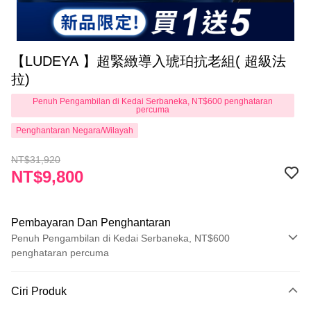
【LUDEYA 】超緊緻導入琥珀抗老組( 超級法
拉)
Penuh Pengambilan di Kedai Serbaneka, NT$600 penghataran
percuma
Penghantaran Negara/Wilayah
NT$31,920
NT$9,800
Pembayaran Dan Penghantaran
Penuh Pengambilan di Kedai Serbaneka, NT$600
penghataran percuma
Kaedah Pembayaran
Ciri Produk
Kad Kredit (Bayaran Penuh)