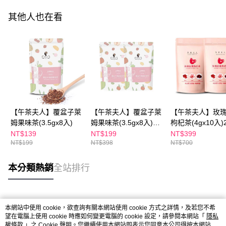
其他人也在看
【午茶夫人】覆盆子萊
【午茶夫人】覆盆子萊
【午茶夫人】玫
姆果味茶(3.5gx8入)
姆果味茶(3.5gx8入)兩
枸杞茶(4gx10入
件組
NT$139
NT$199
NT$399
NT$199
NT$398
NT$700
本分類熱銷
全站排行
熱門標籤
本網站中使用 cookie，欲查詢有關本網站使用 cookie 方式之詳情，及若您不希
望在電腦上使用 cookie 時應如何變更電腦的 cookie 設定，請參閱本網站「
隱私
權條款
」之 Cookie 聲明。您繼續使用本網站即表示您同意本公司得按本網站使