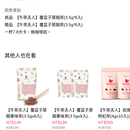
付款後全家取貨
結帳頁面，進行簡訊認證並確認金額後，即可完成結帳。
２．訂單成立數日內，您將收到繳費通知簡訊。
銷售重點
每筆NT$100，滿NT$600(含以上)免運費
３．收到繳費通知簡訊後14天內，點擊此簡訊中的連結，可透過四大超商／
商品: 【午茶夫人】覆盆子萊姆茶(3.5g*8入)
ATM／網路銀行／等多元方式進行付款，方視為交易完成。
萊爾富取貨付款
※ 請注意：結帳手續完成當下不需立刻繳費，但若您需要取消訂單，請聯絡
贈品: 【午茶夫人】覆盆子萊姆茶(3.5g*8入)
每筆NT$100，滿NT$600(含以上)免運費
購買商品的店家。未經商家同意取消之訂單仍視為有效，需透過AFTEE先享
一杯7.8大卡，無咖啡因。
後付繳納相關費用。
付款後萊爾富取貨
※ 交易是否成功請以「AFTEE先享後付 」之結帳頁面顯示為準，若有關於
是否繳費成功／繳費後需取消欲退款等相關疑問，請聯繫「AFTEE先享後付
每筆NT$100，滿NT$600(含以上)免運費
客戶支援中心」
https://netprotections.freshdesk.com/support/home
其他人也在看
7-11付款取貨
【注意事項】
１．透過由恩沛科技股份有限公司提供之「AFTEE先享後付」服務完成之交
每筆NT$100，滿NT$600(含以上)免運費
易，需依本服務之必要範圍內提供個人資料，並將交易相關給付款項請求債
權轉讓予恩沛科技股份有限公司。
付款後7-11取貨
２．關於個人資料處理事宜，請瀏覽以下網址：
每筆NT$100，滿NT$600(含以上)免運費
https://aftee.tw/terms/#terms3
３．未成年的使用者請事先徵得法定代理人或監護人之同意方可使用
宅配
「AFTEE先享後付」，若未經同意申辦者引起之損失，本公司不負相關責
任。
每筆NT$100，滿NT$600(含以上)免運費
４．使用「AFTEE先享後付」時，將依據個別帳號之用戶狀況，依本公司即
【午茶夫人】覆盆子萊
【午茶夫人】覆盆子萊
【午茶夫人】玫
時審查核予不同之上限額度；若仍有額度不足之情形，本公司將視審查結果
離島配送
姆果味茶(3.5gx8入)
姆果味茶(3.5gx8入)兩
枸杞茶(4gx10入
請求用戶進行身份認證。
每筆NT$150，滿NT$1,500(含以上)免運費
件組
NT$139
NT$199
NT$399
５．嚴禁一人註冊多個帳號或使用他人資訊註冊。若發現惡意使用之情形，
NT$199
NT$398
NT$700
恩沛科技股份有限公司將有權停止該用戶之使用額度並採取法律行動。