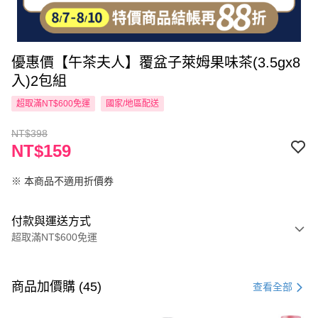
優惠價【午茶夫人】覆盆子萊姆果味茶(3.5gx8
入)2包組
超取滿NT$600免運
國家/地區配送
NT$398
NT$159
※ 本商品不適用折價券
付款與運送方式
超取滿NT$600免運
付款方式
信用卡一次付款
商品加價購 (45)
查看全部
超商取貨付款