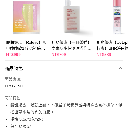
LINE Pay
Apple Pay
街口支付
悠遊付
即期優惠【Relove】馬
即期優惠【一日茶道】
即期優惠【Cetaph
甲纖纖飲24包/盒-綜合
皇家胭脂保濕沐浴乳
特膚】BHR淨白
Google Pay
口味(效期2027-01-22)
600ml 效期2027/2/19
妝水 150mL 效期
NT$999
NT$709
NT$589
2027/3/1
全盈+PAY
商品特色
AFTEE先享後付
相關說明
商品編號
【關於「AFTEE先享後付」】
11817150
ATM付款
AFTEE先享後付是「在收到商品之後才付款」的支付方式。 讓您購物簡單
便利好安心！
商品特色
１．簡單：不需註冊會員、不需綁卡、不需儲值。
運送方式
酸甜果香一喝就上癮，，覆盆子營養豐富與特殊香氣檸檬草，混
２．便利：只要手機號碼，簡訊認證，即可結帳。
３．安心：先確認商品／服務後，再付款。
搭出草本茶的完美口感。
全家付款取貨
規格:3.5g*8入*2包
每筆NT$100，滿NT$600(含以上)免運費
【「AFTEE先享後付」結帳流程】
１．於結帳方式選擇「AFTEE先享後付」後，將跳轉至「AFTEE先享後付」
保存期限:2年