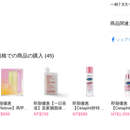
Plus Pay
一杯7.8
AFTEE
説明
商品関連
一、 AF
ATM払い
1.お支払
【美食飲
ドウが表
シェア
2.SMS
【美食飲
3.注文す
配送方法
す。
格での商品の購入 (45)
4.ご注文
全家付款
員の場合は
配送毎にNT
5.商品受
たはアプリ
付款後全
ングでお
配送毎にNT
代金納付期
プリをダウ
萊爾富取
以内まで
期優惠
即期優惠【一日茶
即期優惠
即期優惠
配送毎にNT
Relove】馬甲纖
道】皇家胭脂保濕
【Cetaphil舒特
【Cetaph
お支払期限
飲24包/盒-綜合
沐浴乳600ml 效期
膚】BHR淨白煥新
膚】BHR
$999
NT$709
NT$589
NT$1,059
付款後萊
もとに計算
味(效期2027-
2027/2/19
化妝水 150mL 效
精華液 30
期限を延
-22)
期2027/3/1
2027/3/1
配送毎にNT
（例：予