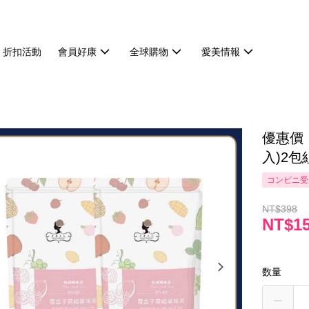
折扣活動
會員好康
全球購物
愛美情報
優惠價
入)2包
コンビニ受
NT$398
NT$1
数量