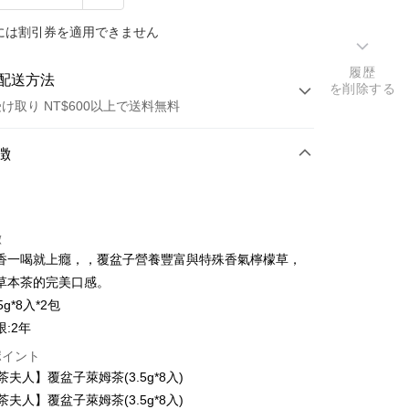
には割引券を適用できません
履歴
配送方法
を削除する
け取り NT$600以上で送料無料
方法
徴
カード1回払い
店頭代金引換
徴
香一喝就上癮，，覆盆子營養豐富與特殊香氣檸檬草，
草本茶的完美口感。
5g*8入*2包
:2年
t
ポイント
茶夫人】覆盆子萊姆茶(3.5g*8入)
y
茶夫人】覆盆子萊姆茶(3.5g*8入)