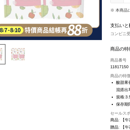
※ 本商品
支払いと
コンビニ受
お支払い
商品の特
クレジット
商品番号
11817150
コンビニ
商品の特
LINE Pay
酸甜果
混搭出
Apple Pay
規格:3.
JKOPAY
保存期限
Easy Walle
セールス
商品: 【午
Google Pa
贈品: 【午