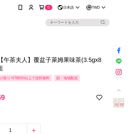
0
日本語
TWD
【午茶夫人】覆盆子萊姆果味茶(3.5gx8
組
け取り NT$600以上で送料無料
国・地域配送
59