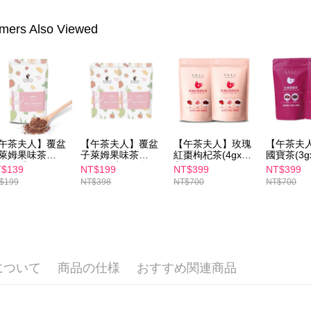
の有無に関
7-11付款
mers Also Viewed
二、支払
配送毎にNT
1.初回 
き、限度
付款後7-1
2.決済金額
配送毎にNT
3.現在、
宅配
三、利用規
プロテクシ
配送毎にNT
します。
文者の氏
午茶夫人】覆盆
【午茶夫人】覆盆
【午茶夫人】玫瑰
【午茶夫
離島配送
これに限ら
萊姆果味茶
子萊姆果味茶
紅棗枸杞茶(4gx10
國寶茶(3g
配送毎にNT
.5gx8入)
(3.5gx8入)兩件組
入)2包組
包組
されます。
$139
NT$199
NT$399
NT$399
AFTEE
$199
NT$398
NT$700
NT$700
海外配送
明』をご
海外配送(
AFTEE
なります。
海外配送(
延滞納金
後見人の同
海外配送(
について
商品の仕様
おすすめ関連商品
個人情報
を行使し
cs_tw@netp