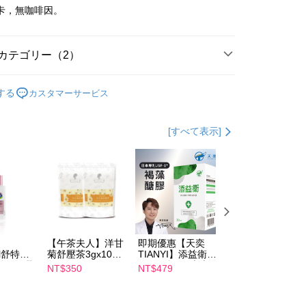
大卡，無咖啡因。
代金後払い
カテゴリー（2）
TEE代金後払いについて
い方法でAFTEE代金後払いを選択すると、携帯電話認証ウィン
品】
茶包飲品
示されます。
する
カスタマーサービス
で認証してお支払い手続を進めてください。
品】
午茶夫人
るときのお支払いは不要です。商品はご指定の住所に配送されま
[すべて表示]
が完了すると、携帯に支払い通知のSMSが届きます。アプリ会
取貨
、AFTEE アプリプッシュ通知が届きます。
$100、NT$600以上で送料無料
け取り時のお支払いは不要です。商品を確かめてから、SMSま
の通知に従って、4大コンビニ、またはATM/オンラインバンキ
家取貨
支払いください。
$100、NT$600以上で送料無料
限は最短で 14 日以内ですので、ご注意ください。AFTEE ア
ンロードして AFTEE 会員になるとお支払い期限を最長 45 日
貨付款
延長できます。
【午茶夫人】洋甘
即期優惠【天奕
即期優惠【Catric
$100、NT$600以上で送料無料
il舒特
菊舒壓茶3gx10入/
TIANYI】添益衛
卡翠絲】完美濾鏡
は、ショップが請求した期日と、AFTEEで延長できる日数を
淨白無暇
包 x2
(30粒/盒) 日本專
遮瑕膏 效期
NT$350
NT$479
NT$119
爾富取貨
されます。AFTEEで注文すると、商品を受け取るまで支払い
ml 效期
利JSF-1®褐藻醣
2027/2/1
長できますが、商品を期限内に受け取れない場合があります
膠 效期2027/3/11
$100、NT$600以上で送料無料
約商品や商品到着日が比較的遅い商品）。そのため、商品到着