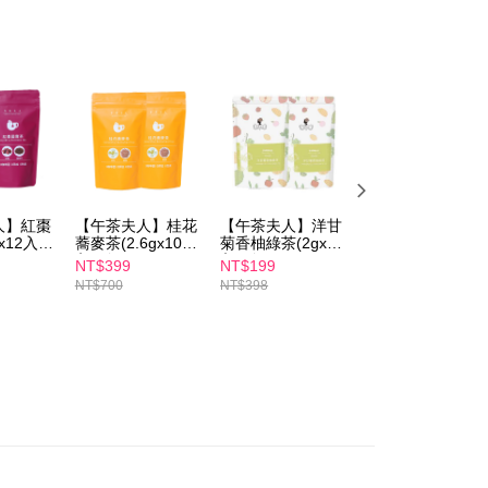
わらず、AFTEEで指定された期限内にお支払いください。
取貨
い限度額
$100、NT$600以上で送料無料
AFTEEを ご利用の際に、認証結果及び当社の審査の結果に基づ
額が設定されます。
1取貨
は最低NT$20です。
$100、NT$600以上で送料無料
台湾の会員のみご利用いただけます。
約「AFTEE代金後払い」（以下当サービスという）はネット
ョンズ（以下 AFTEE という）が提供し、AFTEEが代金を徴収
$100、NT$600以上で送料無料
当サービスご利用の際に提供しなければならない個人情報（注
名、電話番号、受取人の氏名、電話番号、受取人住所を含むが
人】紅棗
【午茶夫人】桂花
【午茶夫人】洋甘
【午茶夫人】康福
ない）は、AFTEEに渡され当サービスで必要な範囲内で利用
x12入)2
蕎麥茶(2.6gx10
菊香柚綠茶(2gx8
茶(1.8gx10入)2包
$150、NT$1,500以上で送料無料
入)2包組
入)2包組
組
AFTEEの個人情報の収集、処理、利用について、詳細は
NT$399
NT$199
NT$199
公式ホームページの『個人情報の収集、処理及び利用に関する声
NT$700
NT$398
NT$398
送料を確認
参照ください（
https://aftee.tw/privacypolicy/
）。
澳門)
送料を確認
の初回ご利用の際に、審査を通過すれば、最高額がNT$10,000に
支払い期限を過ぎた場合、その金額に基づいて年利20%の遅
馬來西亞)
送料を確認
が加算されます。未成年の利用者は、事前に法定代理人または
意を得ればAFTEEをご利用いただけます。
澳洲)
送料を確認
の処理、利用について疑問がある、または関連する法律の権利
たい場合は、ネットプロテクションズ
rotections.co.jp
にご連絡ください。上記に示した個人情報