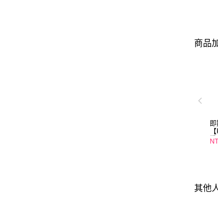
商品加
即
【
纖
NT
口
01
其他