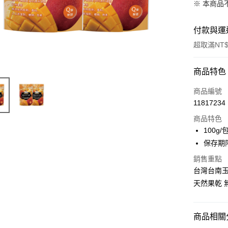
※ 本商品
付款與運
超取滿NT$
付款方式
商品特色
信用卡一
商品編號
11817234
超商取貨
商品特色
LINE Pay
100g/
保存期限
Apple Pay
銷售重點
街口支付
台灣台南玉
天然果乾
悠遊付
Google Pa
商品相關分
全盈+PAY