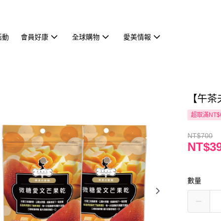
活動
會員好康
全球購物
愛美情報
【午茶
超取滿NT$
NT$700
NT$3
數量