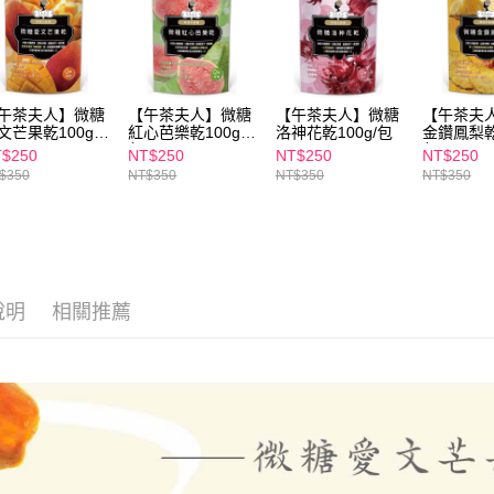
交易，需
每筆NT$1
求債權轉
２．關於
付款後7-1
https://aft
每筆NT$1
３．未成
午茶夫人】微糖
【午茶夫人】微糖
【午茶夫人】微糖
【午茶夫
「AFTE
文芒果乾100g/
紅心芭樂乾100g/
洛神花乾100g/包
金鑽鳳梨乾1
宅配
任。
包
包
$250
NT$250
NT$250
NT$250
４．使用「
每筆NT$1
$350
NT$350
NT$350
NT$350
即時審查
結果請求
離島配送
５．嚴禁
每筆NT$1
形，恩沛
動。
說明
相關推薦