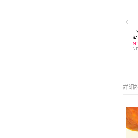
【
愛
包
NT
NT
詳細