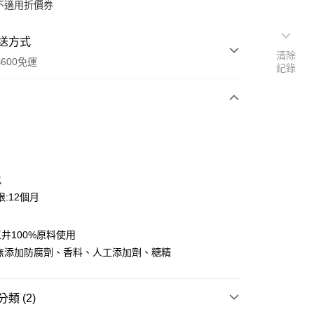
不適用折價券
送方式
清除
600免運
紀錄
次付款
付款
包
:12個月
井100%原料使用
 無添加防腐劑、香料、人工添加劑、糖精
y
類 (2)