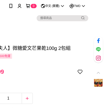
0
中文 (繁體)
TWD
夫人】微糖愛文芒果乾100g 2包組
600免運
99