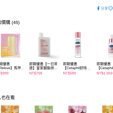
【美食飲
AFTEE先
分享
相關說明
【美食飲
【關於「A
ATM付款
AFTEE
價購 (45)
便利好安
１．簡單
２．便利
運送方式
３．安心
全家付款
【「AFT
每筆NT$1
１．於結帳
付」結帳
付款後全
２．訂單
期優惠
即期優惠【一日茶
即期優惠
即期優惠
３．收到繳
Relove】馬甲纖
道】皇家胭脂保濕
【Cetaphil舒特
【Cetaph
每筆NT$1
／ATM／
飲24包/盒-綜合
沐浴乳600ml 效期
膚】BHR淨白煥新
膚】BHR
$999
NT$709
NT$589
NT$1,059
味(效期2027-
2027/2/19
化妝水 150mL 效
精華液 30
※ 請注意
萊爾富取
-22)
期2027/3/1
2027/3/1
絡購買商品
先享後付
每筆NT$1
※ 交易是
是否繳費成
付款後萊
人也在看
付客戶支
每筆NT$1
【注意事
7-11付款
１．透過由