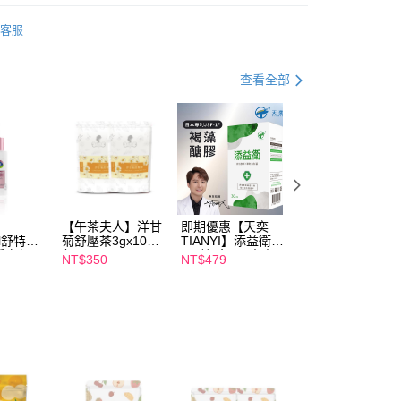
品】
零食餅乾
享後付
客服
品】
午茶夫人
FTEE先享後付」】
先享後付是「在收到商品之後才付款」的支付方式。 讓您購物簡單
查看全部
心！
：不需註冊會員、不需綁卡、不需儲值。
：只要手機號碼，簡訊認證，即可結帳。
：先確認商品／服務後，再付款。
取貨
EE先享後付」結帳流程】
00，滿NT$600(含以上)免運費
方式選擇「AFTEE先享後付」後，將跳轉至「AFTEE先享後
頁面，進行簡訊認證並確認金額後，即可完成結帳。
家取貨
成立數日內，您將收到繳費通知簡訊。
【午茶夫人】洋甘
即期優惠【天奕
即期優惠【Catric
費通知簡訊後14天內，點擊此簡訊中的連結，可透過四大超商
il舒特
菊舒壓茶3gx10入/
TIANYI】添益衛
卡翠絲】完美濾鏡
00，滿NT$600(含以上)免運費
網路銀行／等多元方式進行付款，方視為交易完成。
淨白無暇
包 x2
(30粒/盒) 日本專
遮瑕膏 效期
NT$350
NT$479
NT$119
ml 效期
利JSF-1®褐藻醣
2027/2/1
：結帳手續完成當下不需立刻繳費，但若您需要取消訂單，請聯
貨付款
膠 效期2027/3/11
的店家。未經商家同意取消之訂單仍視為有效，需透過AFTEE
繳納相關費用。
00，滿NT$600(含以上)免運費
否成功請以「AFTEE先享後付 」之結帳頁面顯示為準，若有關於
功／繳費後需取消欲退款等相關疑問，請聯繫「AFTEE先享後
爾富取貨
援中心」
https://netprotections.freshdesk.com/support/home
00，滿NT$600(含以上)免運費
項】
取貨
恩沛科技股份有限公司提供之「AFTEE先享後付」服務完成之