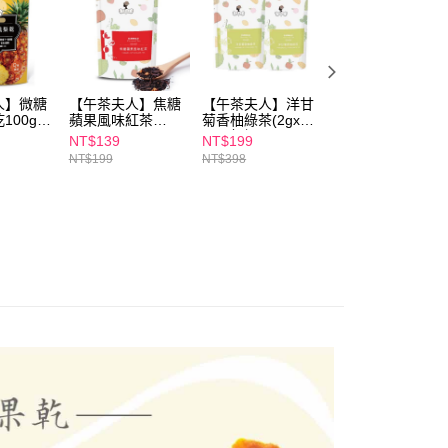
依本服務之必要範圍內提供個人資料，並將交易相關給付款項請
00，滿NT$600(含以上)免運費
讓予恩沛科技股份有限公司。
個人資料處理事宜，請瀏覽以下網址：
1取貨
ee.tw/terms/#terms3
00，滿NT$600(含以上)免運費
年的使用者請事先徵得法定代理人或監護人之同意方可使用
人】微糖
【午茶夫人】焦糖
【午茶夫人】洋甘
【午茶夫人】桂花
E先享後付」，若未經同意申辦者引起之損失，本公司不負相關責
00g/
蘋果風味紅茶
菊香柚綠茶(2gx8
蕎麥茶(2.6gx10
(2gx10入)
入)2包組
入)2包組
NT$139
NT$199
NT$399
AFTEE先享後付」時，將依據個別帳號之用戶狀況，依本公司
00，滿NT$600(含以上)免運費
NT$199
NT$398
NT$700
核予不同之上限額度；若仍有額度不足之情形，本公司將視審查
用戶進行身份認證。
一人註冊多個帳號或使用他人資訊註冊。若發現惡意使用之情
50，滿NT$1,500(含以上)免運費
科技股份有限公司將有權停止該用戶之使用額度並採取法律行