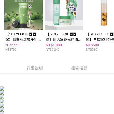
每筆NT$100，滿NT$600(含以上)免運費
３．收到繳費通知簡訊後14天內，點擊此簡訊中的連結，可透過四大超商／
ATM／網路銀行／等多元方式進行付款，方視為交易完成。
萊爾富取貨付款
※ 請注意：結帳手續完成當下不需立刻繳費，但若您需要取消訂單，請聯絡
每筆NT$100，滿NT$600(含以上)免運費
購買商品的店家。未經商家同意取消之訂單仍視為有效，需透過AFTEE先享
後付繳納相關費用。
付款後萊爾富取貨
※ 交易是否成功請以「AFTEE先享後付 」之結帳頁面顯示為準，若有關於
是否繳費成功／繳費後需取消欲退款等相關疑問，請聯繫「AFTEE先享後付
每筆NT$100，滿NT$600(含以上)免運費
【SEXYLOOK 西西
【SEXYLOOK 西西
【SEXYLOOK 
客戶支援中心」
https://netprotections.freshdesk.com/support/home
露】綠蕃茄深層淨化奶
露】仙人掌夜光控油組
露】白松露紅茶
7-11付款取貨
油洗面乳150g
(代謝水150ml+代謝霜
濕噴霧120ml(#
【注意事項】
NT$599
NT$1,080
NT$580
１．透過由恩沛科技股份有限公司提供之「AFTEE先享後付」服務完成之交
每筆NT$100，滿NT$600(含以上)免運費
NT$799
NT$2,240
NT$780
50ml+乳酸菌控油洗面
霧)
易，需依本服務之必要範圍內提供個人資料，並將交易相關給付款項請求債
乳120ml)
權轉讓予恩沛科技股份有限公司。
付款後7-11取貨
２．關於個人資料處理事宜，請瀏覽以下網址：
每筆NT$100，滿NT$600(含以上)免運費
https://aftee.tw/terms/#terms3
詳細說明
相關推薦
３．未成年的使用者請事先徵得法定代理人或監護人之同意方可使用
宅配
「AFTEE先享後付」，若未經同意申辦者引起之損失，本公司不負相關責
任。
每筆NT$100，滿NT$600(含以上)免運費
４．使用「AFTEE先享後付」時，將依據個別帳號之用戶狀況，依本公司即
時審查核予不同之上限額度；若仍有額度不足之情形，本公司將視審查結果
離島配送
請求用戶進行身份認證。
每筆NT$150，滿NT$1,500(含以上)免運費
５．嚴禁一人註冊多個帳號或使用他人資訊註冊。若發現惡意使用之情形，
恩沛科技股份有限公司將有權停止該用戶之使用額度並採取法律行動。
海外配送
查看運費