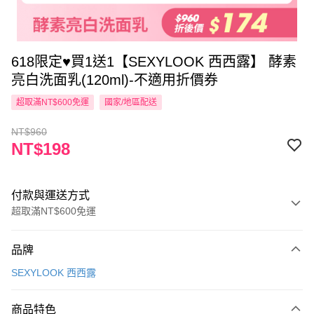
618限定♥買1送1【SEXYLOOK 西西露】 酵素
亮白洗面乳(120ml)-不適用折價券
超取滿NT$600免運
國家/地區配送
NT$960
NT$198
付款與運送方式
超取滿NT$600免運
付款方式
品牌
信用卡一次付款
SEXYLOOK 西西露
超商取貨付款
商品特色
LINE Pay