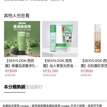
其他人也在看
【SEXYLOOK 西西
【SEXYLOOK 西西
【SEXYLOOK 
露】綠蕃茄深層淨化奶
露】仙人掌夜光控油組
露】白松露紅茶
油洗面乳150g
(代謝水150ml+代謝霜
濕噴霧120ml(#
NT$599
NT$1,080
NT$580
NT$799
NT$2,240
NT$780
50ml+乳酸菌控油洗面
霧)
乳120ml)
本分類熱銷
全站排行
熱門標籤
本網站中使用 cookie，欲查詢有關本網站使用 cookie 方式之詳情，及若您不希