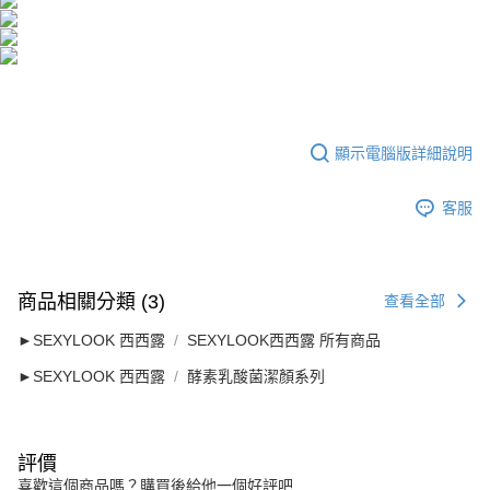
海外配送(澳門)
查看運費
海外配送(馬來西亞)
查看運費
海外配送(澳洲)
查看運費
顯示電腦版詳細說明
客服
商品相關分類 (3)
查看全部
►SEXYLOOK 西西露
SEXYLOOK西西露 所有商品
►SEXYLOOK 西西露
酵素乳酸菌潔顏系列
評價
喜歡這個商品嗎？購買後給他一個好評吧