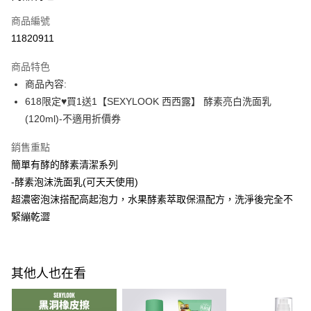
商品編號
Apple Pay
11820911
街口支付
商品特色
悠遊付
商品內容:
Google Pay
618限定♥買1送1【SEXYLOOK 西西露】 酵素亮白洗面乳
(120ml)-不適用折價券
全盈+PAY
銷售重點
AFTEE先享後付
簡單有酵的酵素清潔系列
相關說明
-酵素泡沫洗面乳(可天天使用)
【關於「AFTEE先享後付」】
ATM付款
AFTEE先享後付是「在收到商品之後才付款」的支付方式。 讓您購物簡單
超濃密泡沫搭配高起泡力，水果酵素萃取保濕配方，洗淨後完全不
便利好安心！
緊繃乾澀
１．簡單：不需註冊會員、不需綁卡、不需儲值。
運送方式
２．便利：只要手機號碼，簡訊認證，即可結帳。
３．安心：先確認商品／服務後，再付款。
全家付款取貨
每筆NT$100，滿NT$600(含以上)免運費
【「AFTEE先享後付」結帳流程】
其他人也在看
１．於結帳方式選擇「AFTEE先享後付」後，將跳轉至「AFTEE先享後付」
付款後全家取貨
結帳頁面，進行簡訊認證並確認金額後，即可完成結帳。
２．訂單成立數日內，您將收到繳費通知簡訊。