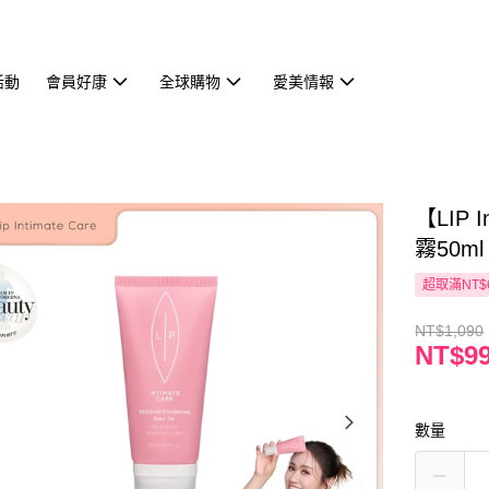
活動
會員好康
全球購物
愛美情報
【LIP
霧50m
超取滿NT$
NT$1,090
NT$9
數量