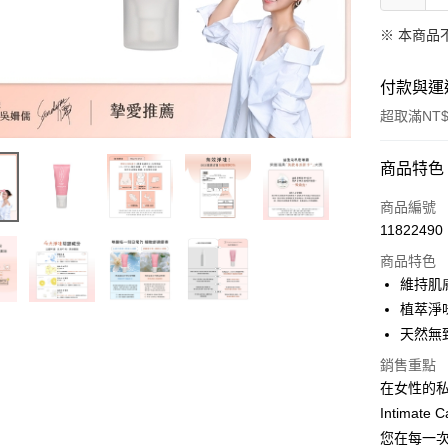
※ 本商品
付款與運
超取滿NT$
付款方式
商品特色
信用卡一
商品編號
11822490
超商取貨
商品特色
LINE Pay
維持肌
植萃淨
Apple Pay
天然無
街口支付
銷售重點
在女性的私
悠遊付
Intim
Google Pa
您在每一