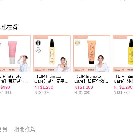
味(效期2027-
2027/2/19
化妝水 150mL 效
精華液 30
【注意事
7-11付款
-22)
期2027/3/1
2027/3/1
１．透過由
交易，需
每筆NT$1
求債權轉
２．關於
付款後7-1
人也在看
https://aft
每筆NT$1
３．未成
「AFTE
宅配
任。
４．使用「
每筆NT$1
即時審查
結果請求
離島配送
５．嚴禁
每筆NT$1
形，恩沛
IP Intimate
【LIP Intimate
【LIP Intimate
【LIP Inti
動。
are】茉莉益生元
Care】益生元平衡
Care】私密全效萬
Care】
衡私密噴霧50ml
私密護理油75ml
用修護膏50ml
私密護理油
$990
NT$1,280
NT$1,280
NT$1,280
andy吳姍儒摯愛
Sandy吳姍儒摯愛
Sandy吳姍儒摯愛
Sandy
$1,090
NT$1,380
NT$1,380
NT$1,380
薦
推薦
推薦
推薦
說明
相關推薦