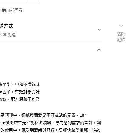
不適用折價券
送方式
清除
600免運
紀錄
次付款
付款
膚平衡，中和不悅氣味
味因子，有效封鎖異味
致敏，配方溫和不刺激
密呵護中，細膩與關愛是不可或缺的元素。LIP
ate Care微風益生元平衡私密噴霧，專為您的需求而設計，讓
y
次的使用中，感受到清新與舒適。吳姍儒摯愛推薦，這款