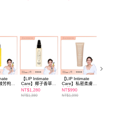
ml 效期
利JSF-1®褐藻醣
2027/2/1
項】
取貨
膠 效期2027/3/11
恩沛科技股份有限公司提供之「AFTEE先享後付」服務完成之
依本服務之必要範圍內提供個人資料，並將交易相關給付款項請
00，滿NT$600(含以上)免運費
讓予恩沛科技股份有限公司。
個人資料處理事宜，請瀏覽以下網址：
1取貨
ee.tw/terms/#terms3
00，滿NT$600(含以上)免運費
年的使用者請事先徵得法定代理人或監護人之同意方可使用
E先享後付」，若未經同意申辦者引起之損失，本公司不負相關責
AFTEE先享後付」時，將依據個別帳號之用戶狀況，依本公司
00，滿NT$600(含以上)免運費
核予不同之上限額度；若仍有額度不足之情形，本公司將視審查
用戶進行身份認證。
一人註冊多個帳號或使用他人資訊註冊。若發現惡意使用之情
50，滿NT$1,500(含以上)免運費
科技股份有限公司將有權停止該用戶之使用額度並採取法律行
mate
【LIP Intimate
【LIP Intimate
【LIP Intimate
沙棘芳枸葉
Care】椰子香草私
Care】私密柔膚去
Care】光甘草定
75ml
密護理油75ml
角質凝露50ml
致亮采精華30ml
NT$1,280
NT$990
NT$1,180
吳姍儒摯愛
Sandy吳姍儒摯愛
Sandy吳姍儒摯愛
Sandy吳姍儒摯愛
NT$1,380
NT$1,090
NT$1,280
推薦
推薦
推薦