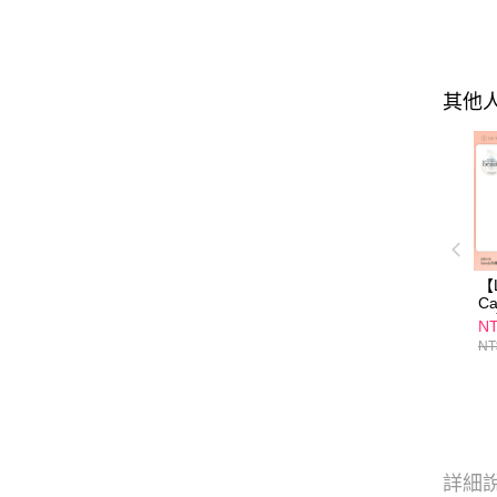
口
01
其他
【L
C
平
NT
S
NT
推
詳細