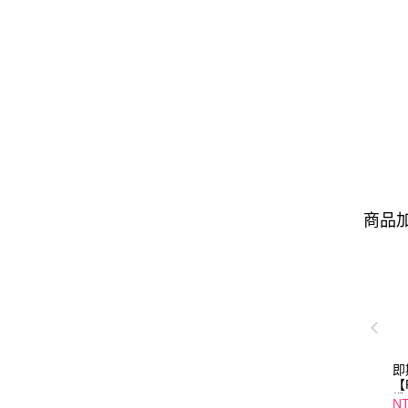
商品加
即
【
纖
NT