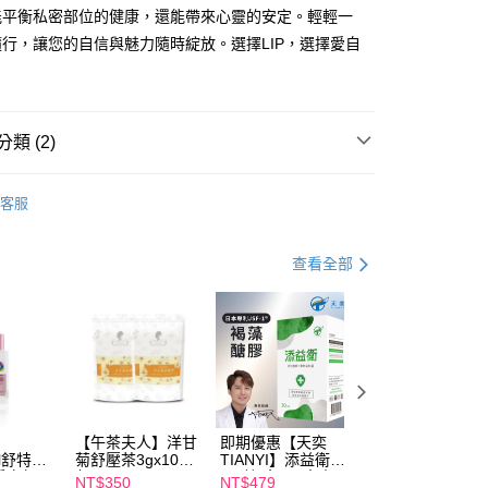
能平衡私密部位的健康，還能帶來心靈的安定。輕輕一
行，讓您的自信與魅力隨時綻放。選擇LIP，選擇愛自
享後付
FTEE先享後付」】
先享後付是「在收到商品之後才付款」的支付方式。 讓您購物簡單
類 (2)
心！
：不需註冊會員、不需綁卡、不需儲值。
：只要手機號碼，簡訊認證，即可結帳。
護】
私密保養
：先確認商品／服務後，再付款。
客服
護】
LIP Intimate Care
取貨
EE先享後付」結帳流程】
00，滿NT$600(含以上)免運費
方式選擇「AFTEE先享後付」後，將跳轉至「AFTEE先享後
查看全部
頁面，進行簡訊認證並確認金額後，即可完成結帳。
家取貨
成立數日內，您將收到繳費通知簡訊。
費通知簡訊後14天內，點擊此簡訊中的連結，可透過四大超商
00，滿NT$600(含以上)免運費
網路銀行／等多元方式進行付款，方視為交易完成。
：結帳手續完成當下不需立刻繳費，但若您需要取消訂單，請聯
貨付款
的店家。未經商家同意取消之訂單仍視為有效，需透過AFTEE
繳納相關費用。
00，滿NT$600(含以上)免運費
否成功請以「AFTEE先享後付 」之結帳頁面顯示為準，若有關於
功／繳費後需取消欲退款等相關疑問，請聯繫「AFTEE先享後
爾富取貨
【午茶夫人】洋甘
即期優惠【天奕
即期優惠【Catric
援中心」
https://netprotections.freshdesk.com/support/home
il舒特
菊舒壓茶3gx10入/
TIANYI】添益衛
卡翠絲】完美濾鏡
00，滿NT$600(含以上)免運費
淨白無暇
包 x2
(30粒/盒) 日本專
遮瑕膏 效期
NT$350
NT$479
NT$119