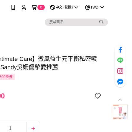
0
中文 (繁體)
TWD
 Intimate Care】微風益生元平衡私密噴
l Sandy吳姍儒摯愛推薦
600免運
90