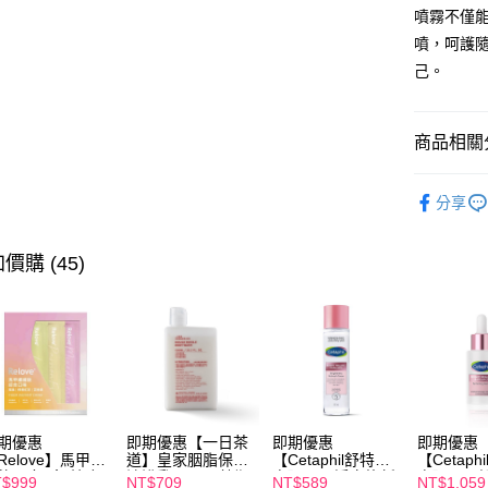
全盈+PAY
噴霧不僅
噴，呵護隨
AFTEE先
己。
相關說明
【關於「A
ATM付款
AFTEE
商品相關分
便利好安
１．簡單
２．便利
【私密呵
運送方式
３．安心
分享
【私密呵
全家付款
【「AFT
每筆NT$1
價購 (45)
１．於結帳
付」結帳
付款後全
２．訂單
３．收到繳
每筆NT$1
／ATM／
※ 請注意
萊爾富取
絡購買商品
先享後付
每筆NT$1
※ 交易是
是否繳費成
付款後萊
期優惠
即期優惠【一日茶
即期優惠
即期優惠
付客戶支
Relove】馬甲纖
道】皇家胭脂保濕
【Cetaphil舒特
【Cetaph
每筆NT$1
飲24包/盒-綜合
沐浴乳600ml 效期
膚】BHR淨白煥新
膚】BHR
$999
NT$709
NT$589
NT$1,059