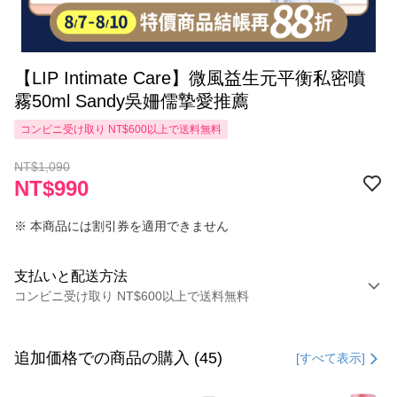
【LIP Intimate Care】微風益生元平衡私密噴
霧50ml Sandy吳姍儒摯愛推薦
コンビニ受け取り NT$600以上で送料無料
NT$1,090
NT$990
※ 本商品には割引券を適用できません
支払いと配送方法
コンビニ受け取り NT$600以上で送料無料
お支払い方法
クレジットカード1回払い
追加価格での商品の購入 (45)
[すべて表示]
コンビニ店頭代金引換