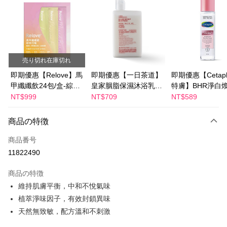
LINE Pay
Apple Pay
JKOPAY
売り切れ在庫切れ
Easy Wallet
即期優惠【Relove】馬
即期優惠【一日茶道】
即期優惠【Cetaph
甲纖纖飲24包/盒-綜合
皇家胭脂保濕沐浴乳
特膚】BHR淨白
Google Pay
口味(效期2027-01-22)
600ml 效期2027/2/19
妝水 150mL 效期
NT$999
NT$709
NT$589
Plus Pay
2027/3/1
商品の特徴
AFTEE代金後払い
説明
商品番号
一、 AFTEE代金後払いについて
11822490
ATM払い
1.お支払い方法でAFTEE代金後払いを選択すると、携帯電話認証ウィンド
ウが表示されます。
商品の特徴
2.SMSで認証してお支払い手続を進めてください。
配送方法
維持肌膚平衡，中和不悅氣味
3.注文するときのお支払いは不要です。商品はご指定の住所に配送されま
す。
全家付款取貨
植萃淨味因子，有效封鎖異味
4.ご注文が完了すると、携帯に支払い通知のSMSが届きます。アプリ会員
配送毎にNT$100、NT$600以上で送料無料
天然無致敏，配方溫和不刺激
の場合は、AFTEE アプリプッシュ通知が届きます。
5.商品受け取り時のお支払いは不要です。商品を確かめてから、SMSまた