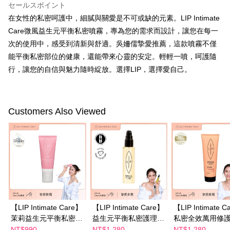
付款後全家取貨
はアプリの通知に従って、4大コンビニ、またはATM/オンラインバンキン
セールスポイント
グでお支払いください。
配送毎にNT$100、NT$600以上で送料無料
在女性的私密呵護中，細膩與關愛是不可或缺的元素。LIP Intimate
Care微風益生元平衡私密噴霧，專為您的需求而設計，讓您在每一
代金納付期限は最短で 14 日以内ですので、ご注意ください。AFTEE アプ
萊爾富取貨付款
リをダウンロードして AFTEE 会員になるとお支払い期限を最長 45 日以内
次的使用中，感受到清新與舒適。吳姍儒摯愛推薦，這款噴霧不僅
配送毎にNT$100、NT$600以上で送料無料
まで延長できます。
能平衡私密部位的健康，還能帶來心靈的安定。輕輕一噴，呵護隨
付款後萊爾富取貨
行，讓您的自信與魅力隨時綻放。選擇LIP，選擇愛自己。
お支払期限は、ショップが請求した期日と、AFTEEで延長できる日数をも
とに計算されます。AFTEEで注文すると、商品を受け取るまで支払い期限
配送毎にNT$100、NT$600以上で送料無料
を延長できますが、商品を期限内に受け取れない場合があります（例：予
約商品や商品到着日が比較的遅い商品）。そのため、商品到着の有無に関
7-11付款取貨
わらず、AFTEEで指定された期限内にお支払いください。
Customers Also Viewed
配送毎にNT$100、NT$600以上で送料無料
二、支払い限度額
付款後7-11取貨
1.初回 AFTEEを ご利用の際に、認証結果及び当社の審査の結果に基づ
き、限度額が設定されます。
配送毎にNT$100、NT$600以上で送料無料
2.決済金額は最低NT$20です。
3.現在、台湾の会員のみご利用いただけます。
宅配
三、利用規約「AFTEE代金後払い」（以下当サービスという）はネットプ
配送毎にNT$100、NT$600以上で送料無料
ロテクションズ（以下 AFTEE という）が提供し、AFTEEが代金を徴収し
ます。当サービスご利用の際に提供しなければならない個人情報（注文者
離島配送
【LIP Intimate Care】
【LIP Intimate Care】
【LIP Intimate C
の氏名、電話番号、受取人の氏名、電話番号、受取人住所を含むがこれに
配送毎にNT$150、NT$1,500以上で送料無料
限らない）は、AFTEEに渡され当サービスで必要な範囲内で利用されま
茉莉益生元平衡私密噴
益生元平衡私密護理油
私密全效萬用修
す。AFTEEの個人情報の収集、処理、利用について、詳細はAFTEE公式ホ
霧50ml Sandy吳姍儒
75ml Sandy吳姍儒摯
50ml Sandy吳
NT$990
NT$1,280
NT$1,280