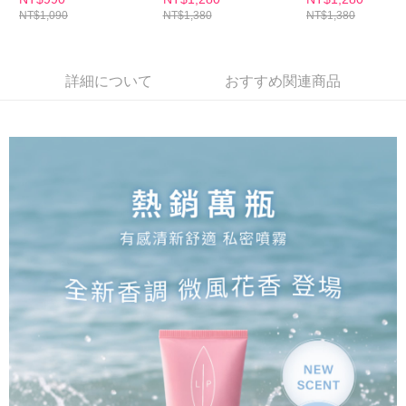
ームページの『個人情報の収集、処理及び利用に関する声明』をご参照く
NT$1,090
NT$1,380
NT$1,380
摯愛推薦
愛推薦
愛推薦
ださい（
https://aftee.tw/privacypolicy/
）。
AFTEEの初回ご利用の際に、審査を通過すれば、最高額がNT$10,000にな
ります。支払い期限を過ぎた場合、その金額に基づいて年利20%の遅延滞
詳細について
おすすめ関連商品
納金が加算されます。未成年の利用者は、事前に法定代理人または後見人
の同意を得ればAFTEEをご利用いただけます。
個人情報の処理、利用について疑問がある、または関連する法律の権利を
行使したい場合は、ネットプロテクションズ
cs_tw@netprotections.co.jp
にご連絡ください。上記に示した個人情報を、必要な購入注文書とあわせ
てAFTEEにご提供いただく、またはAFTEEにあなたの個人情報の収集、処
理、利用を許可することににご同意いただけない場合は、当サービスを選
択しないでください。