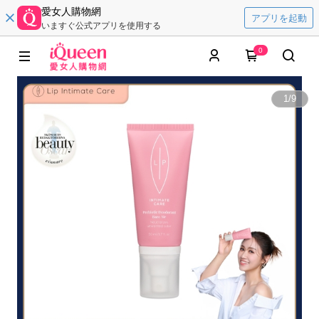
愛女人購物網
アプリを起動
いますぐ公式アプリを使用する
0
1
/
9