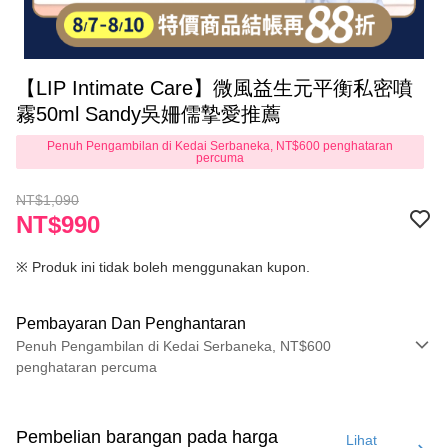
【LIP Intimate Care】微風益生元平衡私密噴
霧50ml Sandy吳姍儒摯愛推薦
Penuh Pengambilan di Kedai Serbaneka, NT$600 penghataran
percuma
NT$1,090
NT$990
※ Produk ini tidak boleh menggunakan kupon.
Pembayaran Dan Penghantaran
Penuh Pengambilan di Kedai Serbaneka, NT$600
penghataran percuma
Kaedah Pembayaran
Kad Kredit (Bayaran Penuh)
Pembelian barangan pada harga
Lihat