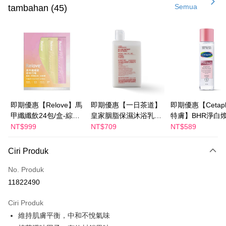
Semua
tambahan (45)
Pengambilan di Kedai Serbaneka
LINE Pay
Apple Pay
JKOPAY
Easy Wallet
Google Pay
即期優惠【Relove】馬
即期優惠【一日茶道】
即期優惠【Cetaph
甲纖纖飲24包/盒-綜合
皇家胭脂保濕沐浴乳
特膚】BHR淨白
Plus PAY
口味(效期2027-01-22)
600ml 效期2027/2/19
妝水 150mL 效期
NT$999
NT$709
NT$589
2027/3/1
AFTEE
Ciri Produk
Deskripsi
Pertama, Mengenai Perkhidmatan AFTEE Beli Sekarang Bayar Kemudian
No. Produk
Pemindahan ATM
1. Dengan memilih AFTEE sebagai kaedah pembayaran, mesej
11822490
pengesahan AFTEE akan muncul.
2. Anda boleh meneruskan pembayaran selepas pengesahan SMS.
Pilihan Penghantaran
3. Tiada bayaran diperlukan apabila pesanan disahkan. Produk akan
Ciri Produk
dihantar ke alamat yang ditetapkan.
全家付款取貨
維持肌膚平衡，中和不悅氣味
4. Setelah pesanan disahkan, anda akan menerima SMS pembayaran
NT$100/pesanan | Penghantaran percuma untuk pesanan