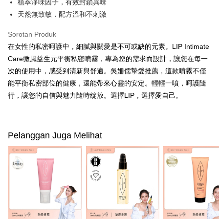
植萃淨味因子，有效封鎖異味
manakala ahli aplikasi akan menerima pemberitahuan tolak aplikasi
NT$600 atau lebih
AFTEE.
天然無致敏，配方溫和不刺激
5. Tiada bayaran diperlukan apabila anda menerima produk. Sila buat
pembayaran di empat kedai serbaneka utama, ATM atau perbankan
付款後全家取貨
Sorotan Produk
dalam talian dengan SMS pembayaran atau pemberitahuan tolak aplikasi
NT$100/pesanan | Penghantaran percuma untuk pesanan
AFTEE.
在女性的私密呵護中，細膩與關愛是不可或缺的元素。LIP Intimate
NT$600 atau lebih
Care微風益生元平衡私密噴霧，專為您的需求而設計，讓您在每一
Sila ambil perhatian bahawa tempoh pembayaran adalah 14 hari. Walau
次的使用中，感受到清新與舒適。吳姍儒摯愛推薦，這款噴霧不僅
萊爾富取貨付款
bagaimanapun, bagi mereka yang telah memuat turun Aplikasi AFTEE
dan mendaftar sebagai ahli AFTEE boleh menikmati tempoh pembayaran
能平衡私密部位的健康，還能帶來心靈的安定。輕輕一噴，呵護隨
NT$100/pesanan | Penghantaran percuma untuk pesanan
sehingga 45 hari.
行，讓您的自信與魅力隨時綻放。選擇LIP，選擇愛自己。
NT$600 atau lebih
Tempoh pembayaran dikira dari masa kedai meminta pembayaran anda,
付款後萊爾富取貨
ditambah dengan bilangan hari yang boleh dilanjutkan oleh AFTEE. Anda
boleh melanjutkan tempoh pembayaran anda sebelum anda menerima
NT$100/pesanan | Penghantaran percuma untuk pesanan
pesanan. Walau bagaimanapun, tiada jaminan bahawa anda boleh
Pelanggan Juga Melihat
NT$600 atau lebih
menerima pesanan anda semasa tempoh pembayaran (cth.: produk
prapesanan atau produk yang mungkin mengambil masa yang lebih
7-11付款取貨
lama untuk dihantar). Oleh itu, anda dikehendaki membuat pembayaran
kepada AFTEE dalam tempoh sama ada anda menerima pesanan.
NT$100/pesanan | Penghantaran percuma untuk pesanan
NT$600 atau lebih
Kedua, Sekatan Pembayaran
1. Jumlah yang diperakui untuk pengguna kali pertama boleh sehingga
付款後7-11取貨
NT$10,000. Amaun diperakui sebenar yang diluluskan akan berdasarkan
keputusan pensijilan dan semakan oleh AFTEE.
NT$100/pesanan | Penghantaran percuma untuk pesanan