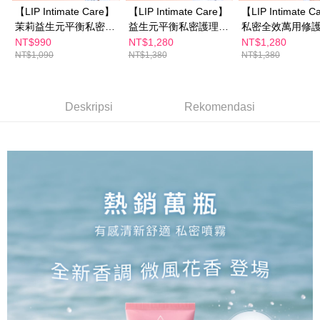
2. Amaun perbelanjaan minimum mestilah lebih besar daripada NT$20.
【LIP Intimate Care】
【LIP Intimate Care】
【LIP Intimate C
NT$600 atau lebih
3. Pada masa ini hanya tersedia untuk ahli Taiwan.
茉莉益生元平衡私密噴
益生元平衡私密護理油
私密全效萬用修
宅配
霧50ml Sandy吳姍儒
75ml Sandy吳姍儒摯
50ml Sandy吳
NT$990
NT$1,280
NT$1,280
Ketiga, Syarat Perkhidmatan
NT$1,090
Perkhidmatan AFTEE Beli Sekarang Bayar Kemudian disediakan oleh NP
NT$1,380
NT$1,380
摯愛推薦
愛推薦
愛推薦
NT$100/pesanan | Penghantaran percuma untuk pesanan
Taiwan, Inc. dan AFTEE akan membuat bil kepada pengguna. AFTEE
NT$600 atau lebih
akan menggunakan data peribadi yang dikumpul (termasuk nama
pembeli, no. telefon, nama penerima, no. telefon, alamat penerima) untuk
離島配送
Deskripsi
Rekomendasi
penggunaan perkhidmatan. Sila rujuk kepada "Penyata Pengumpulan
Data Peribadi, Pemprosesan, Penggunaan"
NT$150/pesanan | Penghantaran percuma untuk pesanan
(https://aftee.tw/privacypolicy/
) untuk maklumat lanjut.
NT$1,500 atau lebih
Jumlah yang diperakui untuk pengguna kali pertama yang lulus
kelulusan boleh sehingga NT$10,000. Jika pengguna tidak membuat
pembayaran dalam tempoh tersebut, yuran pembayaran lewat sebanyak
20% setahun akan dikenakan. Pengguna bawah umur dikehendaki
mendapatkan kebenaran daripada ibu bapa atau penjaga yang sah
untuk menggunakan AFTEE.
Sila hubungi NP Taiwan Inc. di
cs_tw@netprotections.co.jp
jika anda
mempunyai sebarang kebimbangan mengenai pemprosesan dan
penggunaan pada data peribadi. Jika anda tidak bersetuju dengan data
peribadi yang disenaraikan seperti di atas akan dikumpul dan digunakan
oleh AFTEE, sila jangan gunakan perkhidmatan ini.