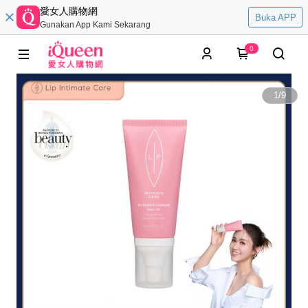
愛女人購物網
Buka APP
Gunakan App Kami Sekarang
0
1
/
9