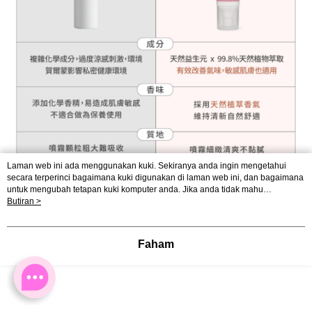
Laman web ini ada menggunakan kuki. Sekiranya anda ingin mengetahui
secara terperinci bagaimana kuki digunakan di laman web ini, dan bagaimana
untuk mengubah tetapan kuki komputer anda. Jika anda tidak mahu
menggunakan kuki di komputer anda, sila rujuk penerangan mengenai kuki.
Butiran >
Dasar Privasi
Laman web ini ada menggunakan kuki. Sekiranya anda ingin
mengetahui secara terperinci bagaimana kuki digunakan di laman web ini,
dan bagaimana untuk mengubah tetapan kuki komputer anda. Jika anda tidak
Faham
mahu menggunakan kuki di komputer anda, sila rujuk penerangan mengenai
kuki.