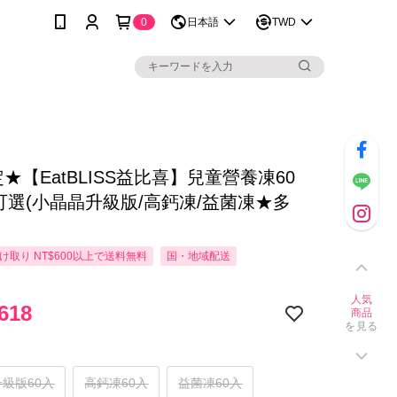
0
日本語
TWD
定★【EatBLISS益比喜】兒童營養凍60
款可選(小晶晶升級版/高鈣凍/益菌凍★多
け取り NT$600以上で送料無料
国・地域配送
人気
618
商品
を見る
級版60入
高鈣凍60入
益菌凍60入