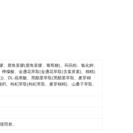
膠、鹿角菜膠(鹿角菜膠、葡萄糖)、蒟蒻粉、氯化鉀、
、檸檬酸、金盞花萃取(金盞花萃取(含葉黃素)、糊精)
))、DL-蘋果酸、黑醋栗萃取(黑醋栗萃取、麥芽糊
酸鈣、枸杞萃取(枸杞萃取、麥芽糊精)、山桑子萃取、
直接照射。