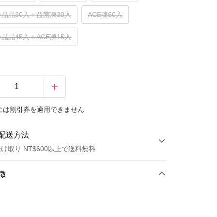
晶晶30入＋益菌凍30入
ACE凍60入
晶晶45入＋ACE凍15入
には割引券を適用できません
配送方法
け取り NT$600以上で送料無料
方法
徴
カード1回払い
店頭代金引換