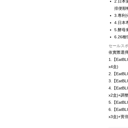
2.日
付款後全
ングでお
排便順
配送毎にNT
代金納付期
3.專利
プリをダウ
萊爾富取
4.日
以内まで
5.酵
配送毎にNT
お支払期限
6.2
付款後萊
もとに計算
セールス
期限を延
配送毎にNT
（例：予
依實際選
の有無に関
7-11付款
1.【Eat
x4盒)
二、支払
配送毎にNT
1.初回 
2.【Eat
き、限度
付款後7-1
3.【Eat
2.決済金額
配送毎にNT
3.現在、
4.【Eat
x2盒)+調
宅配
三、利用規
5.【Eat
プロテクシ
配送毎にNT
します。
6.【Eat
文者の氏
離島配送
x3盒)+寳
これに限ら
配送毎にNT
されます。