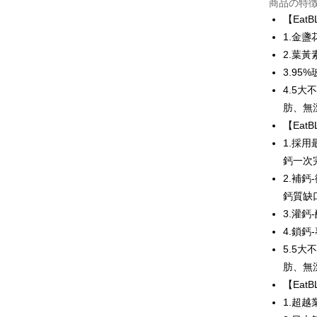
商品の特
LINE Pay
【Eat
1.金
Apple Pay
2.葉
JKOPAY
3.9
4.5
Easy Walle
肪、無
Google Pa
【Eat
1.採
Plus Pay
鈣一次
AFTEE
2.補
説明
鈣質缺
一、 AF
ATM払い
3.灌
1.お支払
ドウが表
4.鎖
2.SMS
5.5
3.注文す
配送方法
す。
肪、無
4.ご注文
全家付款
【Eat
員の場合は
配送毎にNT
1.超
5.商品受
たはアプリ