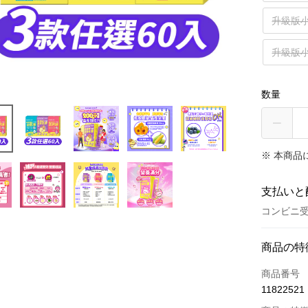
升級版小
升級版小
数量
※ 本商品
支払いと
コンビニ受
お支払い
商品の特
クレジット
商品番号
11822521
コンビニ