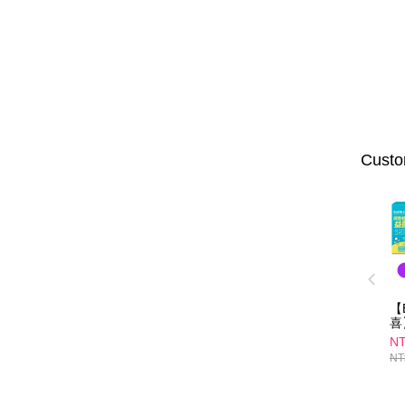
Custo
【
喜
版
NT
鈣
NT
1
入