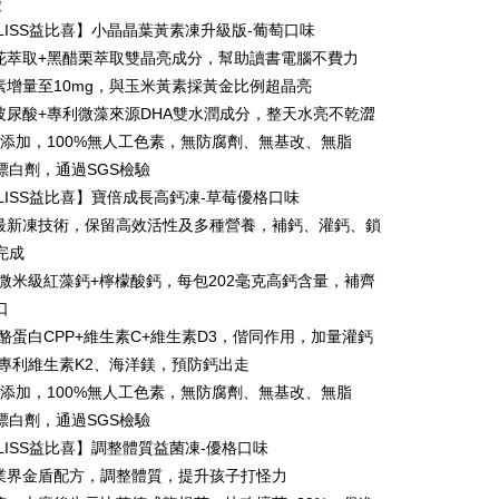
徴
BLISS益比喜】小晶晶葉黃素凍升級版-葡萄口味
盞花萃取+黑醋栗萃取雙晶亮成分，幫助讀書電腦不費力
黃素增量至10mg，與玉米黃素採黃金比例超晶亮
5%玻尿酸+專利微藻來源DHA雙水潤成分，整天水亮不乾澀
大不添加，100%無人工色素，無防腐劑、無基改、無脂
t
漂白劑，通過SGS檢驗
y
BLISS益比喜】寶倍成長高鈣凍-草莓優格口味
用最新凍技術，保留高效活性及多種營養，補鈣、灌鈣、鎖
完成
代金後払い
鈣-微米級紅藻鈣+檸檬酸鈣，每包202毫克高鈣含量，補齊
口
TEE代金後払いについて
鈣-酪蛋白CPP+維生素C+維生素D3，偕同作用，加量灌鈣
い方法でAFTEE代金後払いを選択すると、携帯電話認証ウィン
示されます。
鈣-專利維生素K2、海洋鎂，預防鈣出走
で認証してお支払い手続を進めてください。
大不添加，100%無人工色素，無防腐劑、無基改、無脂
るときのお支払いは不要です。商品はご指定の住所に配送されま
漂白劑，通過SGS檢驗
が完了すると、携帯に支払い通知のSMSが届きます。アプリ会
取貨
BLISS益比喜】調整體質益菌凍-優格口味
、AFTEE アプリプッシュ通知が届きます。
$100、NT$600以上で送料無料
越業界金盾配方，調整體質，提升孩子打怪力
け取り時のお支払いは不要です。商品を確かめてから、SMSま
の通知に従って、4大コンビニ、またはATM/オンラインバンキ