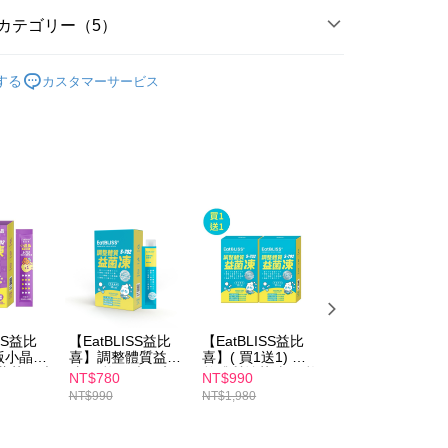
公式ホームページの『個人情報の収集、処理及び利用に関する声
送料を確認
参照ください（
https://aftee.tw/privacypolicy/
）。
カテゴリー（5）
澳門)
送料を確認
の初回ご利用の際に、審査を通過すれば、最高額がNT$10,000に
ISS益比喜
EatBLISS益比喜所有商品
支払い期限を過ぎた場合、その金額に基づいて年利20%の遅
する
カスタマーサービス
馬來西亞)
送料を確認
が加算されます。未成年の利用者は、事前に法定代理人または
ISS益比喜
小晶晶葉黃素凍
意を得ればAFTEEをご利用いただけます。
澳洲)
送料を確認
ISS益比喜
寶倍成長高鈣凍
の処理、利用について疑問がある、または関連する法律の権利
ISS益比喜
たい場合は、ネットプロテクションズ
調整體質益菌凍
rotections.co.jp
にご連絡ください。上記に示した個人情報
ISS益比喜
兒童成長首選營養凍
購入注文書とあわせてAFTEEにご提供いただく、または
にあなたの個人情報の収集、処理、利用を許可することににご同
けない場合は、当サービスを選択しないでください。
ISS益比
【EatBLISS益比
【EatBLISS益比
【EatBLISS益比
版小晶晶
喜】調整體質益菌
喜】( 買1送1) 調
喜】調整體質益菌
-葡萄口味
凍-優格口味15入/
整體質益菌凍-優格
凍-優格口味75入
NT$780
NT$990
NT$2,280
盒
口味(15入/盒)
(15入/盒)x5
NT$990
NT$1,980
NT$4,950