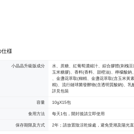
の仕様
小晶晶升級版成分
水、蔗糖、紅葡萄濃縮汁、綜合膠體(刺槐豆
玉米糖膠)、香料(香料、甜橙油)、檸檬酸鈉
、金盞花萃取(糊精、金盞花萃取(含玉米黃素
精)、流行鏈球菌發酵物(含透明質酸鈉)、乳
詳見包裝
容量
10gX15包
食用方法
每天1包，開封後請立即使用
保存期限及方式
2年；請放置陰涼乾燥處，避免受潮及陽光