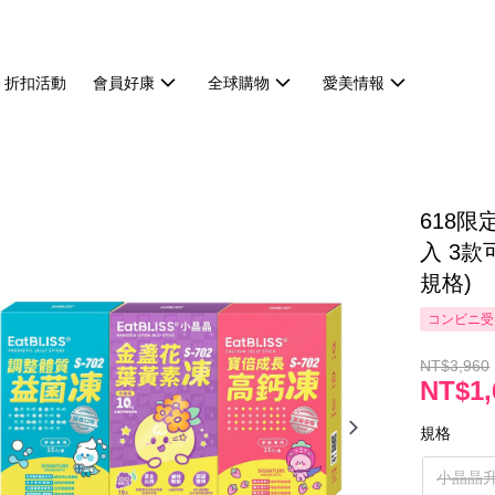
折扣活動
會員好康
全球購物
愛美情報
618限
入 3
規格)
コンビニ受
NT$3,960
NT$1,
規格
小晶晶升