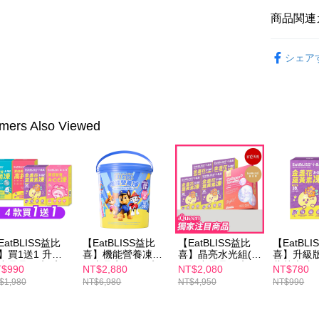
AFTEE
海外配送
明』をご
商品関連
海外配送(
AFTEE
►EatBL
なります。
シェア
海外配送(
延滞納金
►EatBL
後見人の同
海外配送(
►EatBL
個人情報
►EatBL
を行使し
mers Also Viewed
cs_tw@netp
►EatBL
を、必要な
AFTEE
意いただ
EatBLISS益比
【EatBLISS益比
【EatBLISS益比
【EatBL
】買1送1 升級
喜】機能營養凍汪
喜】晶亮水光組(升
喜】升級
小晶晶15入/高
汪隊晶亮版105入
級版小晶晶15入
葉黃素凍
$990
NT$2,880
NT$2,080
NT$780
凍15入/益菌凍
(小晶晶35入+益菌
x4/高鈣凍x4/益菌
(15入/盒)
$1,980
NT$6,980
NT$4,950
NT$990
5入/A+C+E凍15
凍35入+高鈣凍35
凍x4 任選)+【m2
★多規格
入)
美度】超能水光膠
原飲(4入/盒)x1