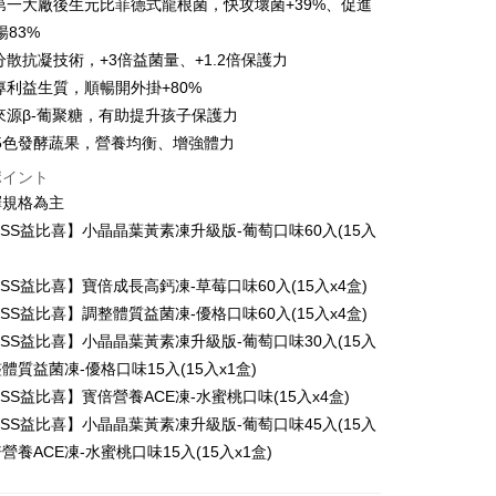
本第一大廠後生元比菲德式龍根菌，快攻壞菌+39%、促進
家取貨
支払いください。
暢83%
$100、NT$600以上で送料無料
限は最短で 14 日以内ですので、ご注意ください。AFTEE ア
分散抗凝技術，+3倍益菌量、+1.2倍保護力
ンロードして AFTEE 会員になるとお支払い期限を最長 45 日
貨付款
本專利益生質，順暢開外掛+80%
延長できます。
母來源β-葡聚糖，有助提升孩子保護力
$100、NT$600以上で送料無料
は、ショップが請求した期日と、AFTEEで延長できる日数を
6種5色發酵蔬果，營養均衡、增強體力
爾富取貨
されます。AFTEEで注文すると、商品を受け取るまで支払い
ポイント
長できますが、商品を期限内に受け取れない場合があります
$100、NT$600以上で送料無料
約商品や商品到着日が比較的遅い商品）。そのため、商品到着
擇規格為主
わらず、AFTEEで指定された期限内にお支払いください。
取貨
BLISS益比喜】小晶晶葉黃素凍升級版-葡萄口味60入(15入
い限度額
$100、NT$600以上で送料無料
AFTEEを ご利用の際に、認証結果及び当社の審査の結果に基づ
BLISS益比喜】寶倍成長高鈣凍-草莓口味60入(15入x4盒)
額が設定されます。
1取貨
BLISS益比喜】調整體質益菌凍-優格口味60入(15入x4盒)
は最低NT$20です。
$100、NT$600以上で送料無料
台湾の会員のみご利用いただけます。
BLISS益比喜】小晶晶葉黃素凍升級版-葡萄口味30入(15入
整體質益菌凍-優格口味15入(15入x1盒)
約「AFTEE代金後払い」（以下当サービスという）はネット
BLISS益比喜】寳倍營養ACE凍-水蜜桃口味(15入x4盒)
ョンズ（以下 AFTEE という）が提供し、AFTEEが代金を徴収
$100、NT$600以上で送料無料
当サービスご利用の際に提供しなければならない個人情報（注
BLISS益比喜】小晶晶葉黃素凍升級版-葡萄口味45入(15入
名、電話番号、受取人の氏名、電話番号、受取人住所を含むが
倍營養ACE凍-水蜜桃口味15入(15入x1盒)
ない）は、AFTEEに渡され当サービスで必要な範囲内で利用
$150、NT$1,500以上で送料無料
AFTEEの個人情報の収集、処理、利用について、詳細は