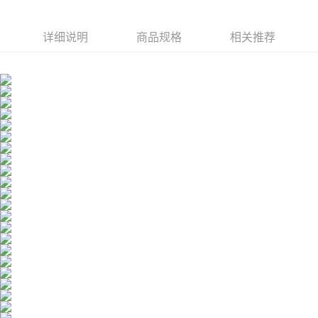
★多規格
35入)
美度】超能水光
(4入/盒)x1
详细说明
商品规格
相关推荐