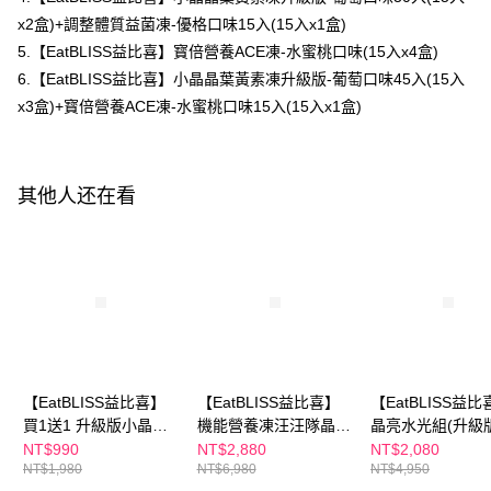
處理、利用，詳參 AFTEE 官網之『個人資料蒐集、處理及利用告知聲明』
x2盒)+調整體質益菌凍-優格口味15入(15入x1盒)
（
https://aftee.tw/privacypolicy/
）。
離島配送
5.【EatBLISS益比喜】寳倍營養ACE凍-水蜜桃口味(15入x4盒)
每笔NT$150，满NT$1,500(含以上)免运费
若款項超過繳費期限，將根據當次的金額加收年利率 16% 的逾期滯納金。
6.【EatBLISS益比喜】小晶晶葉黃素凍升級版-葡萄口味45入(15入
未成年的使用者，請事先徵得法定代理人或監護人之同意方可使用
海外配送
查看运费
AFTEE。
x3盒)+寳倍營養ACE凍-水蜜桃口味15入(15入x1盒)
海外配送(澳門)
查看运费
若您對於個人資料之處理、利用有任何疑問，或欲行使相關法律權利，請聯
繫恩沛科技股份有限公司。若您不同意我們將上開所示之個人資料，連同必
海外配送(馬來西亞)
查看运费
要之購買訂單資訊提供予 AFTEE ，或讓 AFTEE 蒐集處理利用您的個人資
其他人还在看
料，請勿選用本服務。
海外配送(澳洲)
查看运费
【EatBLISS益比喜】
【EatBLISS益比喜】
【EatBLISS益比
買1送1 升級版小晶晶
機能營養凍汪汪隊晶亮
晶亮水光組(升級
15入/高鈣凍15入/益菌
版105入(小晶晶35入
晶晶15入x4/高鈣凍
NT$990
NT$2,880
NT$2,080
NT$1,980
NT$6,980
NT$4,950
凍15入/A+C+E凍15入
+益菌凍35入+高鈣凍
益菌凍x4 任選)+