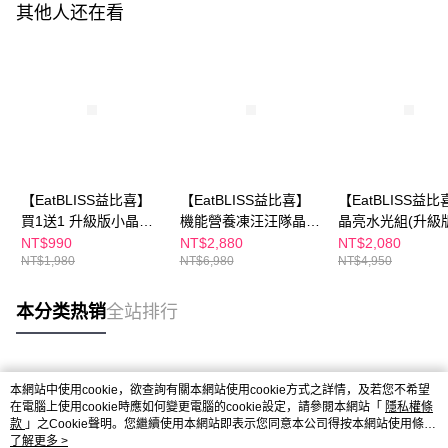
其他人还在看
【EatBLISS益比喜】
【EatBLISS益比喜】
【EatBLISS益比
買1送1 升級版小晶晶
機能營養凍汪汪隊晶亮
晶亮水光組(升級
15入/高鈣凍15入/益菌
版105入(小晶晶35入
晶晶15入x4/高鈣凍
NT$990
NT$2,880
NT$2,080
NT$1,980
NT$6,980
NT$4,950
凍15入/A+C+E凍15入
+益菌凍35入+高鈣凍
益菌凍x4 任選)+
★多規格
35入)
美度】超能水光
(4入/盒)x1
本分类热销
全站排行
热门标签
本網站中使用cookie，欲查詢有關本網站使用cookie方式之詳情，及若您不希望
在電腦上使用cookie時應如何變更電腦的cookie設定，請參閱本網站「
隱私權條
款
」之Cookie聲明。您繼續使用本網站即表示您同意本公司得按本網站使用條款
之Cookie聲明使用cookie。
了解更多 >