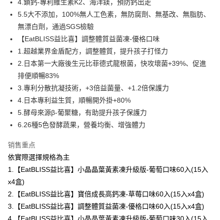
3. 訂單確認後不需事先繳費，商品會配送至您的指定地址。
4.鎖鈣-專利維生素K2、海洋鎂，預防鈣出走
4. 下訂完成後，您的手機會收到一封繳費通知簡訊，APP會員則會收到
全家付款取貨
5.5大不添加，100%無人工色素，無防腐劑、無基改、無脂肪、
AFTEE APP推播通知。
無漂白劑，通過SGS檢驗
每笔NT$100，满NT$600(含以上)免运费
5. 收到商品當下無需繳費，確認無誤後，請再利用繳費通知簡訊或AFTEE
APP於四大便利商店‧ATM/網銀等方式進行付款。
【EatBLISS益比喜】調整體質益菌凍-優格口味
付款後全家取貨
1.超越業界金盾配方，調整體質，提升孩子打怪力
請留意繳費期限為 14 天。唯有下載 AFTEE App 成為 AFTEE 會員者方能享
每笔NT$100，满NT$600(含以上)免运费
2.日本第一大廠後生元比菲德式龍根菌，快攻壞菌+39%、促進
有最長 45 天內付款之服務。
排便順暢83%
萊爾富取貨付款
繳費期限，為商家向您請款的時間，再加上使用AFTEE可延長的天數所計算
3.專利分散抗凝技術，+3倍益菌量、+1.2倍保護力
每笔NT$100，满NT$600(含以上)免运费
出。使用AFTEE下訂可以延長您收到商品前的繳費天數，但無法保證一定能
夠在期限內收到商品(例如:預購商品或預計到貨時間較長者)。因此無論收到
4.日本專利益生質，順暢開外掛+80%
付款後萊爾富取貨
商品與否，仍需要請您在AFTEE規定的時間內完成繳費。
5.酵母來源β-葡聚糖，有助提升孩子保護力
每笔NT$100，满NT$600(含以上)免运费
6.26種5色發酵蔬果，營養均衡、增強體力
二、付款限制
1. 初次使用 AFTEE 時，將依認證結果及本公司審查結果，核予每個人不同
7-11付款取貨
之上限額度
销售重点
2. 結帳金額須大於NT$30
每笔NT$100，满NT$600(含以上)免运费
依實際選擇規格為主
3. 目前僅支援台灣會員
1.【EatBLISS益比喜】小晶晶葉黃素凍升級版-葡萄口味60入(15入
付款後7-11取貨
三、聲明條款
x4盒)
每笔NT$100，满NT$600(含以上)免运费
「AFTEE先享後付」(下稱本服務)乃由恩沛科技股份有限公司(下稱 AFTEE )
2.【EatBLISS益比喜】寶倍成長高鈣凍-草莓口味60入(15入x4盒)
所提供，並由 AFTEE 向您收取款項。因使用本服務所須提供之個人資料(包
宅配
含但不限於訂購人姓名、電話，收件人姓名、電話、收件地址)，將交付予
3.【EatBLISS益比喜】調整體質益菌凍-優格口味60入(15入x4盒)
AFTEE 於本服務必要服務範圍內運用。關於 AFTEE 對於個人資料之蒐集、
每笔NT$100，满NT$600(含以上)免运费
4.【EatBLISS益比喜】小晶晶葉黃素凍升級版-葡萄口味30入(15入