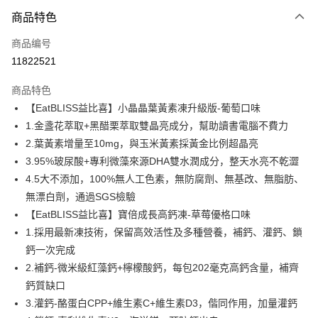
付款方式
商品特色
信用卡一次付款
商品编号
超商取货付款
11822521
LINE Pay
商品特色
Apple Pay
【EatBLISS益比喜】小晶晶葉黃素凍升級版-葡萄口味
1.金盞花萃取+黑醋栗萃取雙晶亮成分，幫助讀書電腦不費力
街口支付
2.葉黃素增量至10mg，與玉米黃素採黃金比例超晶亮
悠遊付
3.95%玻尿酸+專利微藻來源DHA雙水潤成分，整天水亮不乾澀
4.5大不添加，100%無人工色素，無防腐劑、無基改、無脂肪、
Google Pay
無漂白劑，通過SGS檢驗
Plus PAY
【EatBLISS益比喜】寶倍成長高鈣凍-草莓優格口味
1.採用最新凍技術，保留高效活性及多種營養，補鈣、灌鈣、鎖
AFTEE先享后付
鈣一次完成
相关说明
2.補鈣-微米級紅藻鈣+檸檬酸鈣，每包202毫克高鈣含量，補齊
一、關於 AFTEE先享後付
ATM付款
1. 於付款方式選擇AFTEE先享後付，將跳出AFTEE先享後付手機驗證視
鈣質缺口
窗。
3.灌鈣-酪蛋白CPP+維生素C+維生素D3，偕同作用，加量灌鈣
2. 進行簡訊驗證之後，即可完成結帳手續。
运送方式