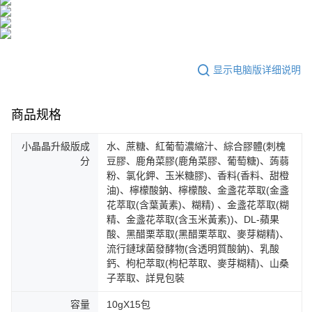
显示电脑版详细说明
商品规格
小晶晶升級版成
水、蔗糖、紅葡萄濃縮汁、綜合膠體(刺槐
分
豆膠、鹿角菜膠(鹿角菜膠、葡萄糖)、蒟蒻
粉、氯化鉀、玉米糖膠)、香料(香料、甜橙
油)、檸檬酸鈉、檸檬酸、金盞花萃取(金盞
花萃取(含葉黃素)、糊精) 、金盞花萃取(糊
精、金盞花萃取(含玉米黃素))、DL-蘋果
酸、黑醋栗萃取(黑醋栗萃取、麥芽糊精)、
流行鏈球菌發酵物(含透明質酸鈉)、乳酸
鈣、枸杞萃取(枸杞萃取、麥芽糊精)、山桑
子萃取、詳見包裝
容量
10gX15包