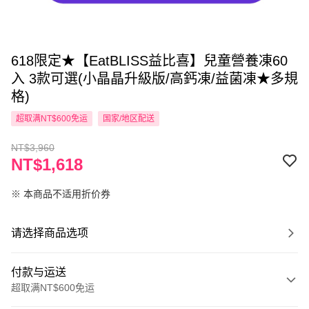
618限定★【EatBLISS益比喜】兒童營養凍60
入 3款可選(小晶晶升級版/高鈣凍/益菌凍★多規
格)
超取满NT$600免运
国家/地区配送
NT$3,960
NT$1,618
※ 本商品不适用折价券
请选择商品选项
付款与运送
超取满NT$600免运