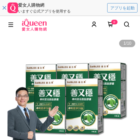
愛女人購物網
アプリを起動
いますぐ公式アプリを使用する
0
1
/
10