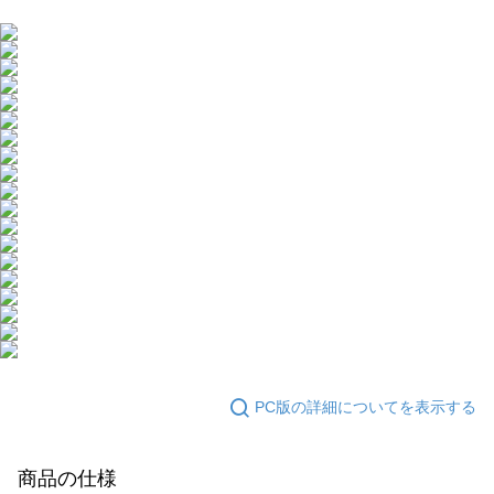
海外配送
送料を確認
ームページの『個人情報の収集、処理及び利用に関する声明』をご参照く
ださい（
https://aftee.tw/privacypolicy/
）。
海外配送(澳門)
送料を確認
AFTEEの初回ご利用の際に、審査を通過すれば、最高額がNT$10,000にな
海外配送(馬來西亞)
送料を確認
ります。支払い期限を過ぎた場合、その金額に基づいて年利20%の遅延滞
納金が加算されます。未成年の利用者は、事前に法定代理人または後見人
海外配送(澳洲)
送料を確認
の同意を得ればAFTEEをご利用いただけます。
個人情報の処理、利用について疑問がある、または関連する法律の権利を
行使したい場合は、ネットプロテクションズ
cs_tw@netprotections.co.jp
にご連絡ください。上記に示した個人情報を、必要な購入注文書とあわせ
てAFTEEにご提供いただく、またはAFTEEにあなたの個人情報の収集、処
理、利用を許可することににご同意いただけない場合は、当サービスを選
択しないでください。
PC版の詳細についてを表示する
商品の仕様