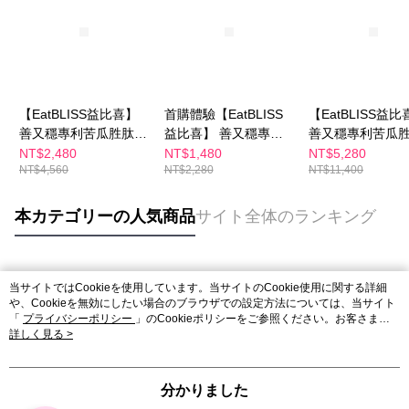
【EatBLISS益比喜】
首購體驗【EatBLISS
【EatBLISS益比
善又穩專利苦瓜胜肽膠
益比喜】 善又穩專利
善又穩專利苦瓜
囊30天份(30入/盒)2入
苦瓜胜肽膠囊(30入/盒)
囊75日份(30入/盒
NT$2,480
NT$1,480
NT$5,280
NT$4,560
NT$2,280
NT$11,400
組
本カテゴリーの人気商品
サイト全体のランキング
人気タグ
当サイトではCookieを使用しています。当サイトのCookie使用に関する詳細
や、Cookieを無効にしたい場合のブラウザでの設定方法については、当サイト
「
プライバシーポリシー
」のCookieポリシーをご参照ください。お客さま
が、当サイトを引き続き使用される場合、当社がサイト利用規約のCookieポリ
詳しく見る >
シーに基づいてCookieを使用することに同意したものとみなします。
分かりました