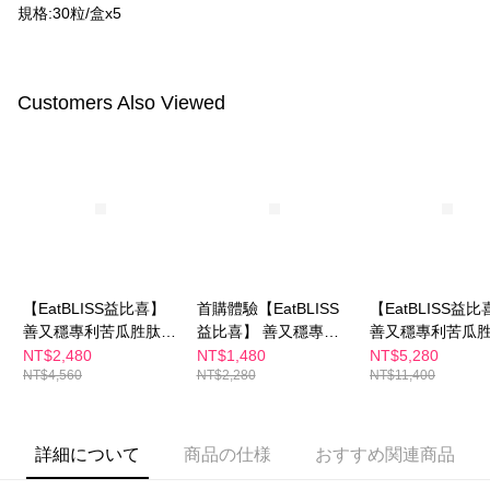
付款後全家取貨
はアプリの通知に従って、4大コンビニ、またはATM/オンラインバンキン
規格:30粒/盒x5
グでお支払いください。
配送毎にNT$100、NT$600以上で送料無料
代金納付期限は最短で 14 日以内ですので、ご注意ください。AFTEE アプ
萊爾富取貨付款
リをダウンロードして AFTEE 会員になるとお支払い期限を最長 45 日以内
Customers Also Viewed
配送毎にNT$100、NT$600以上で送料無料
まで延長できます。
付款後萊爾富取貨
お支払期限は、ショップが請求した期日と、AFTEEで延長できる日数をも
とに計算されます。AFTEEで注文すると、商品を受け取るまで支払い期限
配送毎にNT$100、NT$600以上で送料無料
を延長できますが、商品を期限内に受け取れない場合があります（例：予
約商品や商品到着日が比較的遅い商品）。そのため、商品到着の有無に関
7-11付款取貨
わらず、AFTEEで指定された期限内にお支払いください。
配送毎にNT$100、NT$600以上で送料無料
二、支払い限度額
付款後7-11取貨
1.初回 AFTEEを ご利用の際に、認証結果及び当社の審査の結果に基づ
き、限度額が設定されます。
【EatBLISS益比喜】
首購體驗【EatBLISS
【EatBLISS益比
配送毎にNT$100、NT$600以上で送料無料
2.決済金額は最低NT$20です。
善又穩專利苦瓜胜肽膠
益比喜】 善又穩專利
善又穩專利苦瓜
3.現在、台湾の会員のみご利用いただけます。
囊30天份(30入/盒)2入
苦瓜胜肽膠囊(30入/盒)
囊75日份(30入/盒
NT$2,480
NT$1,480
NT$5,280
宅配
NT$4,560
NT$2,280
NT$11,400
組
三、利用規約「AFTEE代金後払い」（以下当サービスという）はネットプ
配送毎にNT$100、NT$600以上で送料無料
ロテクションズ（以下 AFTEE という）が提供し、AFTEEが代金を徴収し
ます。当サービスご利用の際に提供しなければならない個人情報（注文者
離島配送
の氏名、電話番号、受取人の氏名、電話番号、受取人住所を含むがこれに
詳細について
商品の仕様
おすすめ関連商品
配送毎にNT$150、NT$1,500以上で送料無料
限らない）は、AFTEEに渡され当サービスで必要な範囲内で利用されま
す。AFTEEの個人情報の収集、処理、利用について、詳細はAFTEE公式ホ