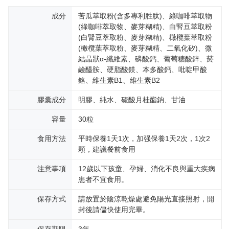
成分
苦瓜萃取粉(含多專利胜肽)、綠咖啡萃取物
(綠咖啡萃取物、麥芽糊精)、白腎豆萃取粉
(白腎豆萃取粉、麥芽糊精)、橄欖葉萃取粉
(橄欖葉萃取粉、麥芽糊精、二氧化矽)、微
結晶狀α-纖維素、磷酸鈣、葡萄糖酸鋅、菸
鹼醯胺、硬脂酸鎂、本多酸鈣、吡啶甲酸
鉻、維生素B1、維生素B2
膠囊成分
明膠、純水、硫酸月桂酯鈉、甘油
容量
30粒
食用方法
平時保養1天1次，加强保養1天2次，1次2
顆，建議餐前食用
注意事項
12歲以下孩童、孕婦、消化不良與重大疾病
患者不宜食用。
保存方式
請放置於陰涼乾燥處避免陽光直接照射，開
封後請儘快使用完畢。
保存期限
3年