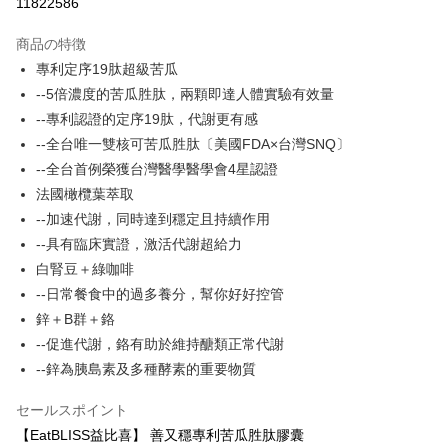
11822586
LINE Pay
商品の特徴
Apple Pay
專利定序19肽超級苦瓜
--5倍濃度的苦瓜胜肽，兩顆即達人體實驗有效量
JKOPAY
--專利認證的定序19肽，代謝更有感
Easy Wallet
--全台唯一雙核可苦瓜胜肽〔美國FDA×台灣SNQ〕
--全台首例榮獲台灣醫學醫學會4星認證
Google Pay
法國橄欖葉萃取
Plus Pay
--加速代謝，同時達到穩定且持續作用
--具有臨床實證，激活代謝超給力
AFTEE代金後払い
白腎豆＋綠咖啡
説明
--日常餐食中的過多養分，幫你好好控管
一、 AFTEE代金後払いについて
ATM払い
1.お支払い方法でAFTEE代金後払いを選択すると、携帯電話認証ウィンド
鋅＋B群＋鉻
ウが表示されます。
--促進代謝，鉻有助於維持醣類正常代謝
2.SMSで認証してお支払い手続を進めてください。
配送方法
3.注文するときのお支払いは不要です。商品はご指定の住所に配送されま
--鋅為胰島素及多種酵素的重要物質
す。
全家付款取貨
4.ご注文が完了すると、携帯に支払い通知のSMSが届きます。アプリ会員
セールスポイント
配送毎にNT$100、NT$600以上で送料無料
の場合は、AFTEE アプリプッシュ通知が届きます。
【EatBLISS益比喜】 善又穩專利苦瓜胜肽膠囊
5.商品受け取り時のお支払いは不要です。商品を確かめてから、SMSまた