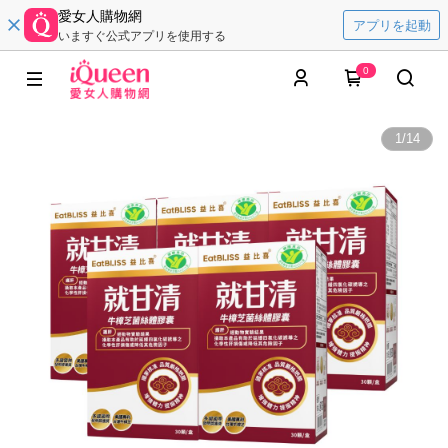
愛女人購物網
アプリを起動
いますぐ公式アプリを使用する
0
1
/
14