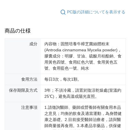
海外配送
送料を確認
ームページの『個人情報の収集、処理及び利用に関する声明』をご参照く
ださい（
https://aftee.tw/privacypolicy/
）。
PC版の詳細についてを表示する
海外配送(澳門)
送料を確認
AFTEEの初回ご利用の際に、審査を通過すれば、最高額がNT$10,000にな
海外配送(馬來西亞)
送料を確認
ります。支払い期限を過ぎた場合、その金額に基づいて年利20%の遅延滞
納金が加算されます。未成年の利用者は、事前に法定代理人または後見人
商品の仕様
海外配送(澳洲)
送料を確認
の同意を得ればAFTEEをご利用いただけます。
成分
內容物：固態培養牛樟芝菌絲體粉末
個人情報の処理、利用について疑問がある、または関連する法律の権利を
(Antrodia cinnamomea Mycelia powder)，
行使したい場合は、ネットプロテクションズ
cs_tw@netprotections.co.jp
にご連絡ください。上記に示した個人情報を、必要な購入注文書とあわせ
膠囊成分：明膠、甘油、硫酸月桂酯鈉、食
てAFTEEにご提供いただく、またはAFTEEにあなたの個人情報の収集、処
用黃色四號、食用紅色六號、食用黃色五
理、利用を許可することににご同意いただけない場合は、当サービスを選
號、食用藍色一號、純水
択しないでください。
食用方法
每日3次，每次1顆。
保存期限及方式
3年；不須冷藏，請置於陰涼乾燥處(室溫約
25℃)，避免高溫或陽光直照。
注意事項
1.請徵詢醫師、藥師或營養師有關食用本品
之意見；均衡的飲食及適當運動，為身體健
康之基礎。2.目前接受醫師治療者，請與醫
師商量後再食用。3.本產品非藥品，供保健