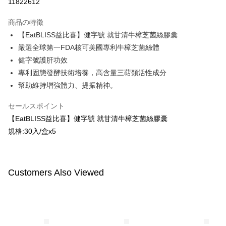
11822612
LINE Pay
商品の特徴
Apple Pay
【EatBLISS益比喜】健字號 就甘清牛樟芝菌絲膠囊
嚴選全球第一FDA核可美國專利牛樟芝菌絲體
JKOPAY
健字號護肝功效
Easy Wallet
專利固態發酵技術培養，高含量三萜類活性成分
幫助維持增強體力、提振精神。
Google Pay
Plus Pay
セールスポイント
【EatBLISS益比喜】健字號 就甘清牛樟芝菌絲膠囊
AFTEE代金後払い
規格:30入/盒x5
説明
一、 AFTEE代金後払いについて
ATM払い
1.お支払い方法でAFTEE代金後払いを選択すると、携帯電話認証ウィンド
ウが表示されます。
Customers Also Viewed
2.SMSで認証してお支払い手続を進めてください。
配送方法
3.注文するときのお支払いは不要です。商品はご指定の住所に配送されま
す。
全家付款取貨
4.ご注文が完了すると、携帯に支払い通知のSMSが届きます。アプリ会員
配送毎にNT$100、NT$600以上で送料無料
の場合は、AFTEE アプリプッシュ通知が届きます。
5.商品受け取り時のお支払いは不要です。商品を確かめてから、SMSまた