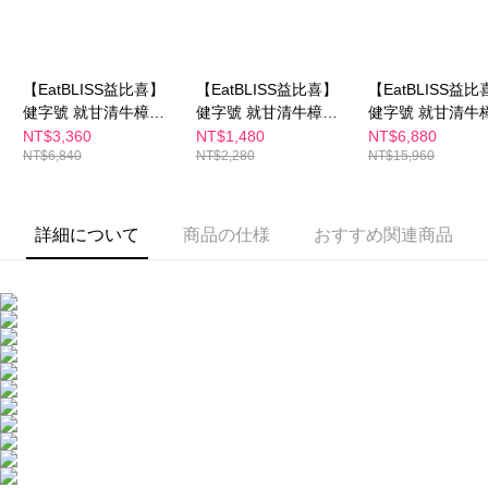
付款後全家取貨
はアプリの通知に従って、4大コンビニ、またはATM/オンラインバンキン
グでお支払いください。
配送毎にNT$100、NT$600以上で送料無料
代金納付期限は最短で 14 日以内ですので、ご注意ください。AFTEE アプ
萊爾富取貨付款
リをダウンロードして AFTEE 会員になるとお支払い期限を最長 45 日以内
【EatBLISS益比喜】
【EatBLISS益比喜】
【EatBLISS益比
配送毎にNT$100、NT$600以上で送料無料
まで延長できます。
健字號 就甘清牛樟芝
健字號 就甘清牛樟芝
健字號 就甘清牛
菌絲膠囊30日份(30入/
菌絲膠囊10日份(30入/
菌絲膠囊70日份(3
NT$3,360
NT$1,480
NT$6,880
付款後萊爾富取貨
お支払期限は、ショップが請求した期日と、AFTEEで延長できる日数をも
NT$6,840
NT$2,280
NT$15,960
盒x3)｜護肝 增強體力
盒)｜護肝 增強體力 提
盒x7)｜護肝 增
とに計算されます。AFTEEで注文すると、商品を受け取るまで支払い期限
配送毎にNT$100、NT$600以上で送料無料
提振精神
振精神
提振精神
を延長できますが、商品を期限内に受け取れない場合があります（例：予
約商品や商品到着日が比較的遅い商品）。そのため、商品到着の有無に関
7-11付款取貨
わらず、AFTEEで指定された期限内にお支払いください。
詳細について
商品の仕様
おすすめ関連商品
配送毎にNT$100、NT$600以上で送料無料
二、支払い限度額
付款後7-11取貨
1.初回 AFTEEを ご利用の際に、認証結果及び当社の審査の結果に基づ
き、限度額が設定されます。
配送毎にNT$100、NT$600以上で送料無料
2.決済金額は最低NT$20です。
3.現在、台湾の会員のみご利用いただけます。
宅配
三、利用規約「AFTEE代金後払い」（以下当サービスという）はネットプ
配送毎にNT$100、NT$600以上で送料無料
ロテクションズ（以下 AFTEE という）が提供し、AFTEEが代金を徴収し
ます。当サービスご利用の際に提供しなければならない個人情報（注文者
離島配送
の氏名、電話番号、受取人の氏名、電話番号、受取人住所を含むがこれに
配送毎にNT$150、NT$1,500以上で送料無料
限らない）は、AFTEEに渡され当サービスで必要な範囲内で利用されま
す。AFTEEの個人情報の収集、処理、利用について、詳細はAFTEE公式ホ