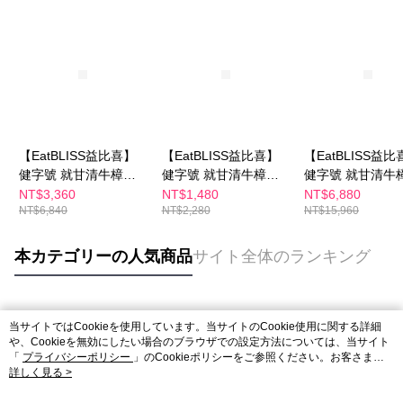
【EatBLISS益比喜】
【EatBLISS益比喜】
【EatBLISS益比
健字號 就甘清牛樟芝
健字號 就甘清牛樟芝
健字號 就甘清牛
菌絲膠囊30日份(30入/
菌絲膠囊10日份(30入/
菌絲膠囊70日份(3
NT$3,360
NT$1,480
NT$6,880
NT$6,840
NT$2,280
NT$15,960
盒x3)｜護肝 增強體力
盒)｜護肝 增強體力 提
盒x7)｜護肝 增
提振精神
振精神
提振精神
本カテゴリーの人気商品
サイト全体のランキング
人気タグ
当サイトではCookieを使用しています。当サイトのCookie使用に関する詳細
や、Cookieを無効にしたい場合のブラウザでの設定方法については、当サイト
「
プライバシーポリシー
」のCookieポリシーをご参照ください。お客さま
が、当サイトを引き続き使用される場合、当社がサイト利用規約のCookieポリ
詳しく見る >
シーに基づいてCookieを使用することに同意したものとみなします。