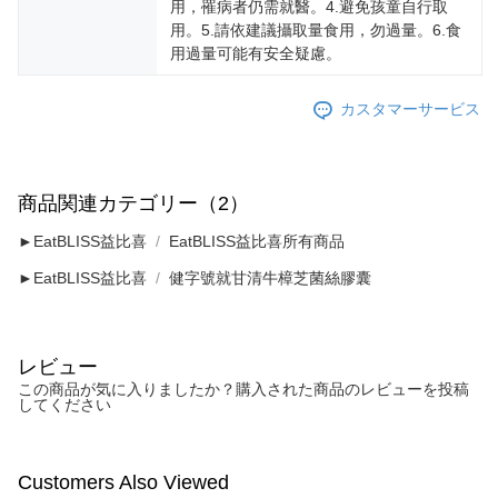
用，罹病者仍需就醫。4.避免孩童自行取
用。5.請依建議攝取量食用，勿過量。6.食
用過量可能有安全疑慮。
カスタマーサービス
商品関連カテゴリー（2）
►EatBLISS益比喜
EatBLISS益比喜所有商品
►EatBLISS益比喜
健字號就甘清牛樟芝菌絲膠囊
レビュー
この商品が気に入りましたか？購入された商品のレビューを投稿
してください
Customers Also Viewed