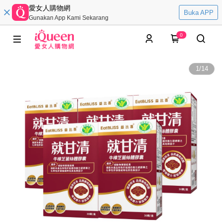
愛女人購物網
Buka APP
Gunakan App Kami Sekarang
0
1
/
14