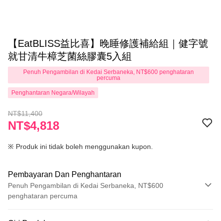
【EatBLISS益比喜】晚睡修護補給組｜健字號
就甘清牛樟芝菌絲膠囊5入組
Penuh Pengambilan di Kedai Serbaneka, NT$600 penghataran
percuma
Penghantaran Negara/Wilayah
NT$11,400
NT$4,818
※ Produk ini tidak boleh menggunakan kupon.
Pembayaran Dan Penghantaran
Penuh Pengambilan di Kedai Serbaneka, NT$600
penghataran percuma
Kaedah Pembayaran