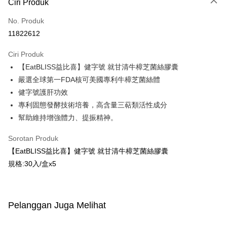
Ciri Produk
Kad Kredit (Bayaran Penuh)
No. Produk
Pengambilan di Kedai Serbaneka
11822612
LINE Pay
Ciri Produk
Apple Pay
【EatBLISS益比喜】健字號 就甘清牛樟芝菌絲膠囊
嚴選全球第一FDA核可美國專利牛樟芝菌絲體
JKOPAY
健字號護肝功效
Easy Wallet
專利固態發酵技術培養，高含量三萜類活性成分
幫助維持增強體力、提振精神。
Google Pay
Plus PAY
Sorotan Produk
【EatBLISS益比喜】健字號 就甘清牛樟芝菌絲膠囊
AFTEE
規格:30入/盒x5
Deskripsi
Pertama, Mengenai Perkhidmatan AFTEE Beli Sekarang Bayar Kemudian
Pemindahan ATM
1. Dengan memilih AFTEE sebagai kaedah pembayaran, mesej
pengesahan AFTEE akan muncul.
Pelanggan Juga Melihat
2. Anda boleh meneruskan pembayaran selepas pengesahan SMS.
Pilihan Penghantaran
3. Tiada bayaran diperlukan apabila pesanan disahkan. Produk akan
dihantar ke alamat yang ditetapkan.