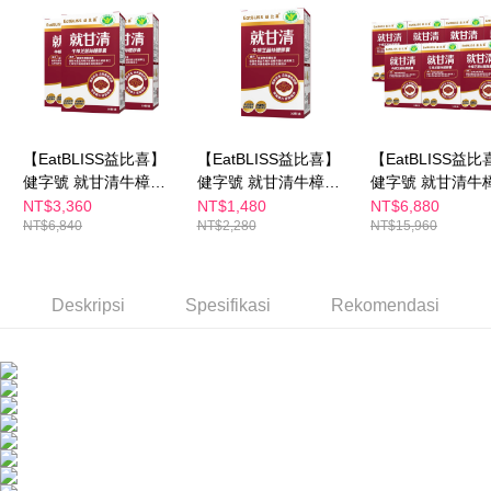
全家付款取貨
4. Setelah pesanan disahkan, anda akan menerima SMS pembayaran
NT$100/pesanan | Penghantaran percuma untuk pesanan
manakala ahli aplikasi akan menerima pemberitahuan tolak aplikasi
NT$600 atau lebih
AFTEE.
5. Tiada bayaran diperlukan apabila anda menerima produk. Sila buat
pembayaran di empat kedai serbaneka utama, ATM atau perbankan
付款後全家取貨
dalam talian dengan SMS pembayaran atau pemberitahuan tolak aplikasi
NT$100/pesanan | Penghantaran percuma untuk pesanan
AFTEE.
NT$600 atau lebih
【EatBLISS益比喜】
【EatBLISS益比喜】
【EatBLISS益比
Sila ambil perhatian bahawa tempoh pembayaran adalah 14 hari. Walau
健字號 就甘清牛樟芝
健字號 就甘清牛樟芝
健字號 就甘清牛
萊爾富取貨付款
bagaimanapun, bagi mereka yang telah memuat turun Aplikasi AFTEE
菌絲膠囊30日份(30入/
菌絲膠囊10日份(30入/
菌絲膠囊70日份(3
NT$3,360
NT$1,480
NT$6,880
dan mendaftar sebagai ahli AFTEE boleh menikmati tempoh pembayaran
NT$100/pesanan | Penghantaran percuma untuk pesanan
NT$6,840
NT$2,280
NT$15,960
盒x3)｜護肝 增強體力
盒)｜護肝 增強體力 提
盒x7)｜護肝 增
sehingga 45 hari.
提振精神
振精神
提振精神
NT$600 atau lebih
Tempoh pembayaran dikira dari masa kedai meminta pembayaran anda,
付款後萊爾富取貨
ditambah dengan bilangan hari yang boleh dilanjutkan oleh AFTEE. Anda
Deskripsi
Spesifikasi
Rekomendasi
boleh melanjutkan tempoh pembayaran anda sebelum anda menerima
NT$100/pesanan | Penghantaran percuma untuk pesanan
pesanan. Walau bagaimanapun, tiada jaminan bahawa anda boleh
NT$600 atau lebih
menerima pesanan anda semasa tempoh pembayaran (cth.: produk
prapesanan atau produk yang mungkin mengambil masa yang lebih
7-11付款取貨
lama untuk dihantar). Oleh itu, anda dikehendaki membuat pembayaran
kepada AFTEE dalam tempoh sama ada anda menerima pesanan.
NT$100/pesanan | Penghantaran percuma untuk pesanan
NT$600 atau lebih
Kedua, Sekatan Pembayaran
1. Jumlah yang diperakui untuk pengguna kali pertama boleh sehingga
付款後7-11取貨
NT$10,000. Amaun diperakui sebenar yang diluluskan akan berdasarkan