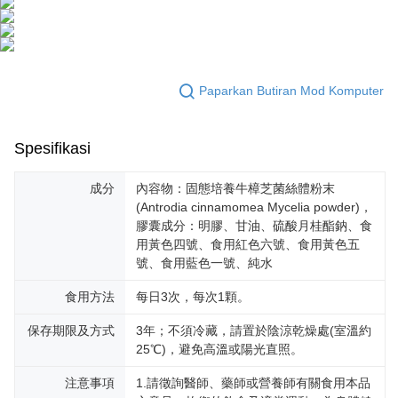
keputusan pensijilan dan semakan oleh AFTEE.
NT$100/pesanan | Penghantaran percuma untuk pesanan
2. Amaun perbelanjaan minimum mestilah lebih besar daripada NT$20.
NT$600 atau lebih
3. Pada masa ini hanya tersedia untuk ahli Taiwan.
宅配
Ketiga, Syarat Perkhidmatan
Paparkan Butiran Mod Komputer
Perkhidmatan AFTEE Beli Sekarang Bayar Kemudian disediakan oleh NP
NT$100/pesanan | Penghantaran percuma untuk pesanan
Taiwan, Inc. dan AFTEE akan membuat bil kepada pengguna. AFTEE
NT$600 atau lebih
akan menggunakan data peribadi yang dikumpul (termasuk nama
pembeli, no. telefon, nama penerima, no. telefon, alamat penerima) untuk
Spesifikasi
離島配送
penggunaan perkhidmatan. Sila rujuk kepada "Penyata Pengumpulan
Data Peribadi, Pemprosesan, Penggunaan"
NT$150/pesanan | Penghantaran percuma untuk pesanan
成分
內容物：固態培養牛樟芝菌絲體粉末
(https://aftee.tw/privacypolicy/
) untuk maklumat lanjut.
NT$1,500 atau lebih
(Antrodia cinnamomea Mycelia powder)，
Jumlah yang diperakui untuk pengguna kali pertama yang lulus
膠囊成分：明膠、甘油、硫酸月桂酯鈉、食
海外配送
Kadar Penghantaran
kelulusan boleh sehingga NT$10,000. Jika pengguna tidak membuat
用黃色四號、食用紅色六號、食用黃色五
pembayaran dalam tempoh tersebut, yuran pembayaran lewat sebanyak
號、食用藍色一號、純水
海外配送(澳門)
Kadar Penghantaran
20% setahun akan dikenakan. Pengguna bawah umur dikehendaki
mendapatkan kebenaran daripada ibu bapa atau penjaga yang sah
食用方法
每日3次，每次1顆。
海外配送(馬來西亞)
Kadar Penghantaran
untuk menggunakan AFTEE.
保存期限及方式
3年；不須冷藏，請置於陰涼乾燥處(室溫約
海外配送(澳洲)
Kadar Penghantaran
Sila hubungi NP Taiwan Inc. di
cs_tw@netprotections.co.jp
jika anda
25℃)，避免高溫或陽光直照。
mempunyai sebarang kebimbangan mengenai pemprosesan dan
penggunaan pada data peribadi. Jika anda tidak bersetuju dengan data
注意事項
1.請徵詢醫師、藥師或營養師有關食用本品
peribadi yang disenaraikan seperti di atas akan dikumpul dan digunakan