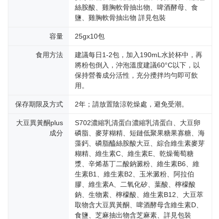
mempunyai sebarang kebimbangan mengenai pemprosesan dan
絲胺酸、雞胸軟骨抽出物、啤酒酵母、食
penggunaan pada data peribadi. Jika anda tidak bersetuju dengan data
鹽、雞胸軟骨抽出物 詳見包裝
peribadi yang disenaraikan seperti di atas akan dikumpul dan digunakan
oleh AFTEE, sila jangan gunakan perkhidmatan ini.
容量
25gx10包
食用方法
建議每日1-2包，加入190mL水於杯中，再
將粉包倒入，沖泡溫度建議60°C以下，以
保持營養成分活性，充分攪拌均勻即可飲
用。
保存期限及方式
2年；請放置陰涼乾燥處，避免受潮。
大豆異黃酮plus
S702濃縮乳清蛋白濃縮乳清蛋白、大豆卵
成分
磷脂、麥芽糊精、短鏈低聚果糖果寡糖、海
藻鈣、磷脂醯絲胺酸大豆、綜合維生素麥芽
糊精、維生素C、維生素E、乾燥葡萄糖
漿、辛烯基丁二酸鈉澱粉、維生素B6、維
生素B1、維生素B2、玉米澱粉、阿拉伯
膠、維生素A、二氧化矽、葉酸、檸檬酸
鈉、生物素、檸檬酸、維生素B12、大豆萃
取物含大豆異黃酮、啤酒酵母含維生素D、
食鹽、芝麻抽出物含芝麻素、詳見包裝