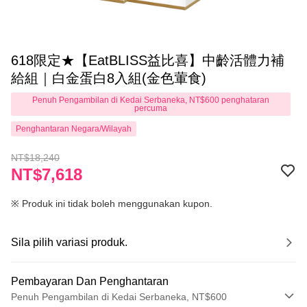
618限定★【EatBLISS益比喜】中齡活體力補
給組｜白金蛋白8入組(金色葷食)
Penuh Pengambilan di Kedai Serbaneka, NT$600 penghataran
percuma
Penghantaran Negara/Wilayah
NT$18,240
NT$7,618
※ Produk ini tidak boleh menggunakan kupon.
Sila pilih variasi produk.
Pembayaran Dan Penghantaran
Penuh Pengambilan di Kedai Serbaneka, NT$600