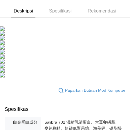
NT$600 atau lebih
Kedua, Sekatan Pembayaran
Deskripsi
Spesifikasi
Rekomendasi
1. Jumlah yang diperakui untuk pengguna kali pertama boleh sehingga
付款後7-11取貨
NT$10,000. Amaun diperakui sebenar yang diluluskan akan berdasarkan
keputusan pensijilan dan semakan oleh AFTEE.
NT$100/pesanan | Penghantaran percuma untuk pesanan
2. Amaun perbelanjaan minimum mestilah lebih besar daripada NT$20.
NT$600 atau lebih
3. Pada masa ini hanya tersedia untuk ahli Taiwan.
宅配
Ketiga, Syarat Perkhidmatan
Perkhidmatan AFTEE Beli Sekarang Bayar Kemudian disediakan oleh NP
NT$100/pesanan | Penghantaran percuma untuk pesanan
Taiwan, Inc. dan AFTEE akan membuat bil kepada pengguna. AFTEE
NT$600 atau lebih
akan menggunakan data peribadi yang dikumpul (termasuk nama
pembeli, no. telefon, nama penerima, no. telefon, alamat penerima) untuk
離島配送
penggunaan perkhidmatan. Sila rujuk kepada "Penyata Pengumpulan
Data Peribadi, Pemprosesan, Penggunaan"
NT$150/pesanan | Penghantaran percuma untuk pesanan
(https://aftee.tw/privacypolicy/
) untuk maklumat lanjut.
NT$1,500 atau lebih
Jumlah yang diperakui untuk pengguna kali pertama yang lulus
Paparkan Butiran Mod Komputer
海外配送
Kadar Penghantaran
kelulusan boleh sehingga NT$10,000. Jika pengguna tidak membuat
pembayaran dalam tempoh tersebut, yuran pembayaran lewat sebanyak
海外配送(澳門)
Kadar Penghantaran
20% setahun akan dikenakan. Pengguna bawah umur dikehendaki
Spesifikasi
mendapatkan kebenaran daripada ibu bapa atau penjaga yang sah
海外配送(馬來西亞)
Kadar Penghantaran
untuk menggunakan AFTEE.
白金蛋白成分
Salibra 702 濃縮乳清蛋白、大豆卵磷脂、
海外配送(澳洲)
Kadar Penghantaran
Sila hubungi NP Taiwan Inc. di
cs_tw@netprotections.co.jp
jika anda
麥芽糊精、短鏈低聚果糖、海藻鈣、磷脂醯