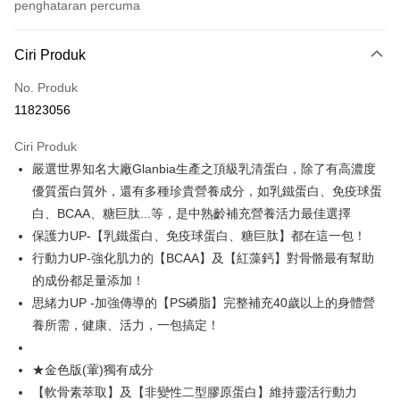
penghataran percuma
Kaedah Pembayaran
Ciri Produk
Kad Kredit (Bayaran Penuh)
No. Produk
Pengambilan di Kedai Serbaneka
11823056
LINE Pay
Ciri Produk
Apple Pay
嚴選世界知名大廠Glanbia生產之頂級乳清蛋白，除了有高濃度
優質蛋白質外，還有多種珍貴營養成分，如乳鐵蛋白、免疫球蛋
JKOPAY
白、BCAA、糖巨肽...等，是中熟齡補充營養活力最佳選擇
Easy Wallet
保護力UP-【乳鐵蛋白、免疫球蛋白、糖巨肽】都在這一包！
行動力UP-強化肌力的【BCAA】及【紅藻鈣】對骨骼最有幫助
Google Pay
的成份都足量添加！
Plus PAY
思緒力UP -加強傳導的【PS磷脂】完整補充40歲以上的身體營
養所需，健康、活力，一包搞定！
AFTEE
Deskripsi
Pertama, Mengenai Perkhidmatan AFTEE Beli Sekarang Bayar Kemudian
★金色版(葷)獨有成分
Pemindahan ATM
1. Dengan memilih AFTEE sebagai kaedah pembayaran, mesej
【軟骨素萃取】及【非變性二型膠原蛋白】維持靈活行動力