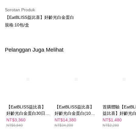
pengesahan AFTEE akan muncul.
2. Anda boleh meneruskan pembayaran selepas pengesahan SMS.
Pilihan Penghantaran
Sorotan Produk
3. Tiada bayaran diperlukan apabila pesanan disahkan. Produk akan
dihantar ke alamat yang ditetapkan.
全家付款取貨
【EatBLISS益比喜】好齡光白金蛋白
4. Setelah pesanan disahkan, anda akan menerima SMS pembayaran
規格:10包/盒
NT$100/pesanan | Penghantaran percuma untuk pesanan
manakala ahli aplikasi akan menerima pemberitahuan tolak aplikasi
NT$600 atau lebih
AFTEE.
5. Tiada bayaran diperlukan apabila anda menerima produk. Sila buat
pembayaran di empat kedai serbaneka utama, ATM atau perbankan
付款後全家取貨
Pelanggan Juga Melihat
dalam talian dengan SMS pembayaran atau pemberitahuan tolak aplikasi
NT$100/pesanan | Penghantaran percuma untuk pesanan
AFTEE.
NT$600 atau lebih
Sila ambil perhatian bahawa tempoh pembayaran adalah 14 hari. Walau
萊爾富取貨付款
bagaimanapun, bagi mereka yang telah memuat turun Aplikasi AFTEE
dan mendaftar sebagai ahli AFTEE boleh menikmati tempoh pembayaran
NT$100/pesanan | Penghantaran percuma untuk pesanan
sehingga 45 hari.
NT$600 atau lebih
Tempoh pembayaran dikira dari masa kedai meminta pembayaran anda,
付款後萊爾富取貨
ditambah dengan bilangan hari yang boleh dilanjutkan oleh AFTEE. Anda
boleh melanjutkan tempoh pembayaran anda sebelum anda menerima
NT$100/pesanan | Penghantaran percuma untuk pesanan
【EatBLISS益比喜】
【EatBLISS益比喜】
首購體驗【EatBLI
pesanan. Walau bagaimanapun, tiada jaminan bahawa anda boleh
好齡光白金蛋白30日份
好齡光白金蛋白(10包/
益比喜】好齡光
NT$600 atau lebih
menerima pesanan anda semasa tempoh pembayaran (cth.: produk
2款可選(金色葷食/桃
盒)10包x15盒｜白金健
白(金/葷食)/白金
NT$3,360
NT$14,380
NT$1,480
prapesanan atau produk yang mungkin mengambil masa yang lebih
7-11付款取貨
NT$6,840
NT$34,200
NT$2,280
金奶素)(10包/盒x3)
體素
(桃/奶素) (10包/
lama untuk dihantar). Oleh itu, anda dikehendaki membuat pembayaran
kepada AFTEE dalam tempoh sama ada anda menerima pesanan.
選1盒)｜白金健
NT$100/pesanan | Penghantaran percuma untuk pesanan