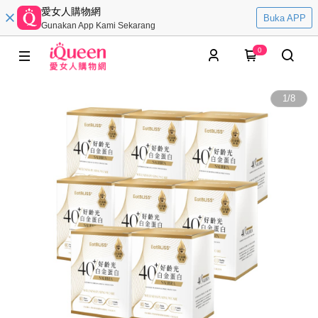
愛女人購物網
Buka APP
Gunakan App Kami Sekarang
0
1
/
8