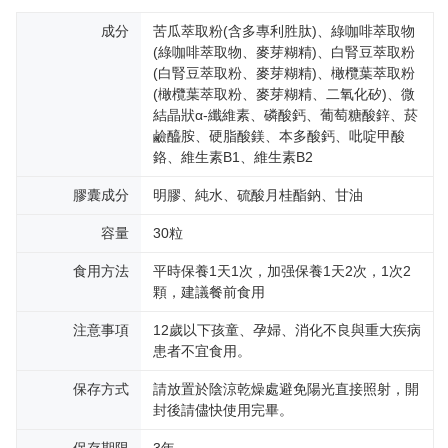
成分
苦瓜萃取粉(含多專利胜肽)、綠咖啡萃取物
(綠咖啡萃取物、麥芽糊精)、白腎豆萃取粉
(白腎豆萃取粉、麥芽糊精)、橄欖葉萃取粉
(橄欖葉萃取粉、麥芽糊精、二氧化矽)、微
結晶狀α-纖維素、磷酸鈣、葡萄糖酸鋅、菸
鹼醯胺、硬脂酸鎂、本多酸鈣、吡啶甲酸
鉻、維生素B1、維生素B2
膠囊成分
明膠、純水、硫酸月桂酯鈉、甘油
容量
30粒
食用方法
平時保養1天1次，加强保養1天2次，1次2
顆，建議餐前食用
注意事項
12歲以下孩童、孕婦、消化不良與重大疾病
患者不宜食用。
保存方式
請放置於陰涼乾燥處避免陽光直接照射，開
封後請儘快使用完畢。
保存期限
3年