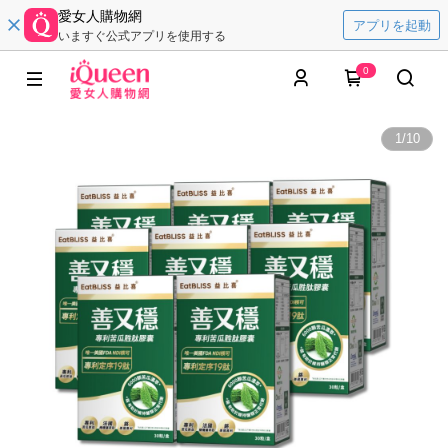
愛女人購物網
アプリを起動
いますぐ公式アプリを使用する
0
1
/
10