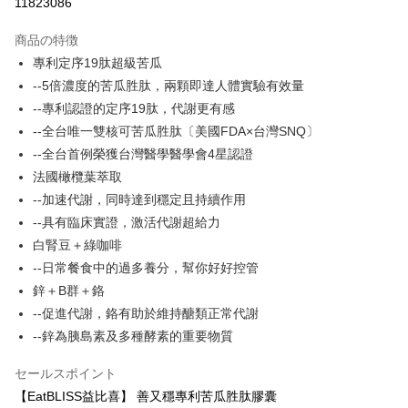
11823086
LINE Pay
商品の特徴
Apple Pay
專利定序19肽超級苦瓜
--5倍濃度的苦瓜胜肽，兩顆即達人體實驗有效量
JKOPAY
--專利認證的定序19肽，代謝更有感
Easy Wallet
--全台唯一雙核可苦瓜胜肽〔美國FDA×台灣SNQ〕
--全台首例榮獲台灣醫學醫學會4星認證
Google Pay
法國橄欖葉萃取
Plus Pay
--加速代謝，同時達到穩定且持續作用
--具有臨床實證，激活代謝超給力
AFTEE代金後払い
白腎豆＋綠咖啡
説明
--日常餐食中的過多養分，幫你好好控管
一、 AFTEE代金後払いについて
ATM払い
1.お支払い方法でAFTEE代金後払いを選択すると、携帯電話認証ウィンド
鋅＋B群＋鉻
ウが表示されます。
--促進代謝，鉻有助於維持醣類正常代謝
2.SMSで認証してお支払い手続を進めてください。
配送方法
3.注文するときのお支払いは不要です。商品はご指定の住所に配送されま
--鋅為胰島素及多種酵素的重要物質
す。
全家付款取貨
4.ご注文が完了すると、携帯に支払い通知のSMSが届きます。アプリ会員
セールスポイント
配送毎にNT$100、NT$600以上で送料無料
の場合は、AFTEE アプリプッシュ通知が届きます。
【EatBLISS益比喜】 善又穩專利苦瓜胜肽膠囊
5.商品受け取り時のお支払いは不要です。商品を確かめてから、SMSまた