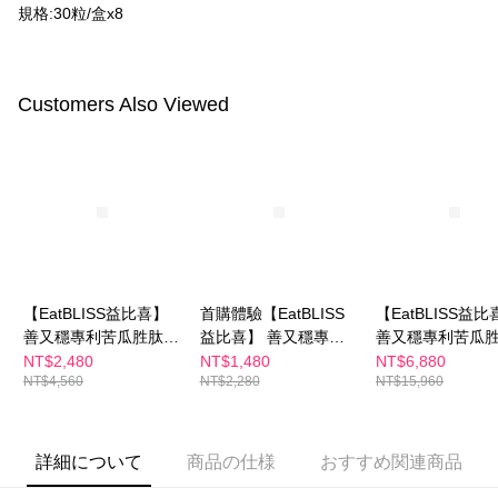
付款後全家取貨
はアプリの通知に従って、4大コンビニ、またはATM/オンラインバンキン
規格:30粒/盒x8
グでお支払いください。
配送毎にNT$100、NT$600以上で送料無料
代金納付期限は最短で 14 日以内ですので、ご注意ください。AFTEE アプ
萊爾富取貨付款
リをダウンロードして AFTEE 会員になるとお支払い期限を最長 45 日以内
Customers Also Viewed
配送毎にNT$100、NT$600以上で送料無料
まで延長できます。
付款後萊爾富取貨
お支払期限は、ショップが請求した期日と、AFTEEで延長できる日数をも
とに計算されます。AFTEEで注文すると、商品を受け取るまで支払い期限
配送毎にNT$100、NT$600以上で送料無料
を延長できますが、商品を期限内に受け取れない場合があります（例：予
約商品や商品到着日が比較的遅い商品）。そのため、商品到着の有無に関
7-11付款取貨
わらず、AFTEEで指定された期限内にお支払いください。
配送毎にNT$100、NT$600以上で送料無料
二、支払い限度額
付款後7-11取貨
1.初回 AFTEEを ご利用の際に、認証結果及び当社の審査の結果に基づ
き、限度額が設定されます。
【EatBLISS益比喜】
首購體驗【EatBLISS
【EatBLISS益比
配送毎にNT$100、NT$600以上で送料無料
2.決済金額は最低NT$20です。
善又穩專利苦瓜胜肽膠
益比喜】 善又穩專利
善又穩專利苦瓜
3.現在、台湾の会員のみご利用いただけます。
囊30天份(30入/盒)2入
苦瓜胜肽膠囊(30入/盒)
囊105日份(30入/
NT$2,480
NT$1,480
NT$6,880
宅配
NT$4,560
NT$2,280
NT$15,960
組
三、利用規約「AFTEE代金後払い」（以下当サービスという）はネットプ
配送毎にNT$100、NT$600以上で送料無料
ロテクションズ（以下 AFTEE という）が提供し、AFTEEが代金を徴収し
ます。当サービスご利用の際に提供しなければならない個人情報（注文者
離島配送
の氏名、電話番号、受取人の氏名、電話番号、受取人住所を含むがこれに
詳細について
商品の仕様
おすすめ関連商品
配送毎にNT$150、NT$1,500以上で送料無料
限らない）は、AFTEEに渡され当サービスで必要な範囲内で利用されま
す。AFTEEの個人情報の収集、処理、利用について、詳細はAFTEE公式ホ