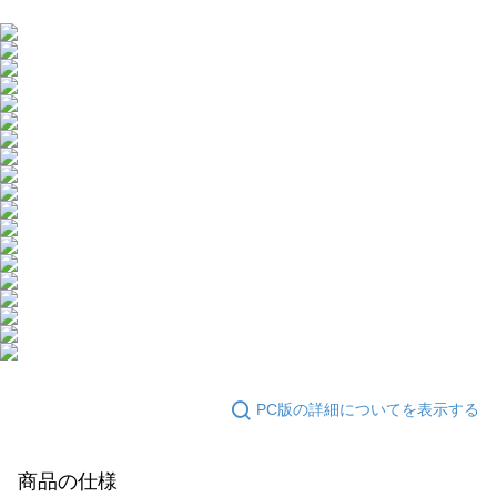
海外配送
送料を確認
ームページの『個人情報の収集、処理及び利用に関する声明』をご参照く
ださい（
https://aftee.tw/privacypolicy/
）。
海外配送(澳門)
送料を確認
AFTEEの初回ご利用の際に、審査を通過すれば、最高額がNT$10,000にな
海外配送(馬來西亞)
送料を確認
ります。支払い期限を過ぎた場合、その金額に基づいて年利20%の遅延滞
納金が加算されます。未成年の利用者は、事前に法定代理人または後見人
海外配送(澳洲)
送料を確認
の同意を得ればAFTEEをご利用いただけます。
個人情報の処理、利用について疑問がある、または関連する法律の権利を
行使したい場合は、ネットプロテクションズ
cs_tw@netprotections.co.jp
にご連絡ください。上記に示した個人情報を、必要な購入注文書とあわせ
てAFTEEにご提供いただく、またはAFTEEにあなたの個人情報の収集、処
理、利用を許可することににご同意いただけない場合は、当サービスを選
択しないでください。
PC版の詳細についてを表示する
商品の仕様