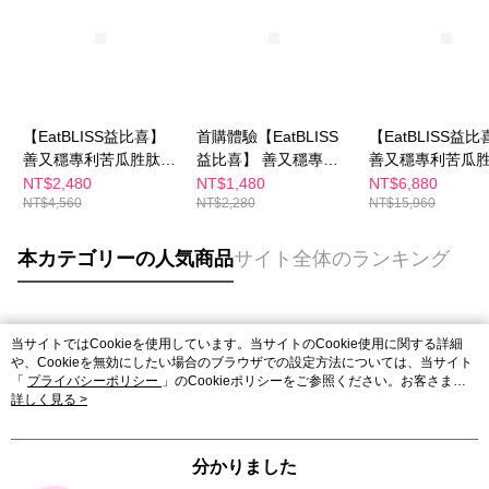
【EatBLISS益比喜】
首購體驗【EatBLISS
【EatBLISS益比
善又穩專利苦瓜胜肽膠
益比喜】 善又穩專利
善又穩專利苦瓜
囊30天份(30入/盒)2入
苦瓜胜肽膠囊(30入/盒)
囊105日份(30入/
NT$2,480
NT$1,480
NT$6,880
NT$4,560
NT$2,280
NT$15,960
組
本カテゴリーの人気商品
サイト全体のランキング
人気タグ
当サイトではCookieを使用しています。当サイトのCookie使用に関する詳細
や、Cookieを無効にしたい場合のブラウザでの設定方法については、当サイト
「
プライバシーポリシー
」のCookieポリシーをご参照ください。お客さま
が、当サイトを引き続き使用される場合、当社がサイト利用規約のCookieポリ
詳しく見る >
シーに基づいてCookieを使用することに同意したものとみなします。
分かりました