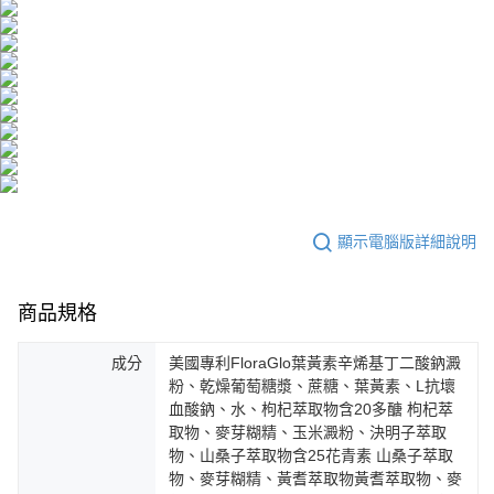
海外配送
查看運費
海外配送(澳門)
查看運費
海外配送(馬來西亞)
查看運費
海外配送(澳洲)
查看運費
顯示電腦版詳細說明
商品規格
成分
美國專利FloraGlo葉黃素辛烯基丁二酸鈉澱
粉、乾燥葡萄糖漿、蔗糖、葉黃素、L抗壞
血酸鈉、水、枸杞萃取物含20多醣 枸杞萃
取物、麥芽糊精、玉米澱粉、決明子萃取
物、山桑子萃取物含25花青素 山桑子萃取
物、麥芽糊精、黃耆萃取物黃耆萃取物、麥