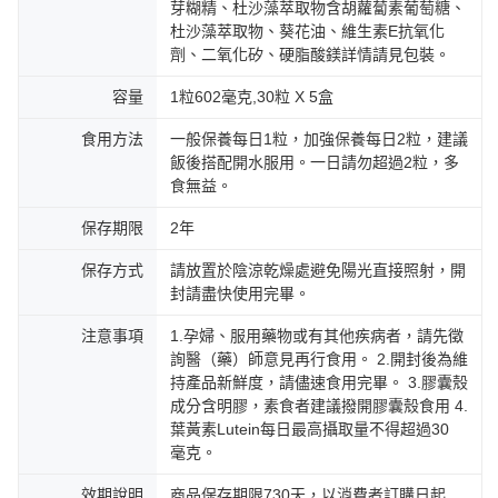
芽糊精、杜沙藻萃取物含胡蘿蔔素葡萄糖、
杜沙藻萃取物、葵花油、維生素E抗氧化
劑、二氧化矽、硬脂酸鎂詳情請見包裝。
容量
1粒602毫克,30粒 X 5盒
食用方法
一般保養每日1粒，加強保養每日2粒，建議
飯後搭配開水服用。一日請勿超過2粒，多
食無益。
保存期限
2年
保存方式
請放置於陰涼乾燥處避免陽光直接照射，開
封請盡快使用完畢。
注意事項
1.孕婦、服用藥物或有其他疾病者，請先徵
詢醫（藥）師意見再行食用。 2.開封後為維
持產品新鮮度，請儘速食用完畢。 3.膠囊殼
成分含明膠，素食者建議撥開膠囊殼食用 4.
葉黃素Lutein每日最高攝取量不得超過30
毫克。
效期說明
商品保存期限730天，以消費者訂購日起