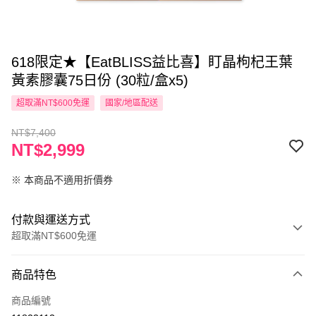
618限定★【EatBLISS益比喜】盯晶枸杞王葉
黃素膠囊75日份 (30粒/盒x5)
超取滿NT$600免運
國家/地區配送
NT$7,400
NT$2,999
※ 本商品不適用折價券
付款與運送方式
超取滿NT$600免運
付款方式
商品特色
信用卡一次付款
商品編號
超商取貨付款