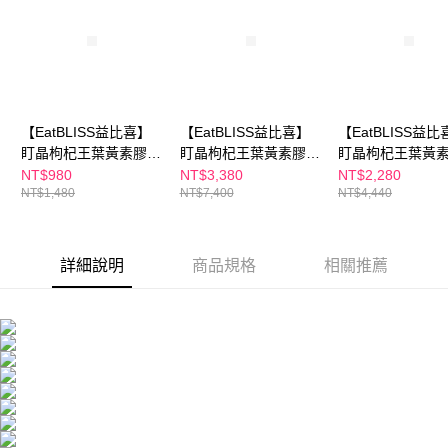
付款後全家取貨
結帳頁面，進行簡訊認證並確認金額後，即可完成結帳。
２．訂單成立數日內，您將收到繳費通知簡訊。
每筆NT$100，滿NT$600(含以上)免運費
３．收到繳費通知簡訊後14天內，點擊此簡訊中的連結，可透過四大超商／
ATM／網路銀行／等多元方式進行付款，方視為交易完成。
萊爾富取貨付款
※ 請注意：結帳手續完成當下不需立刻繳費，但若您需要取消訂單，請聯絡
每筆NT$100，滿NT$600(含以上)免運費
購買商品的店家。未經商家同意取消之訂單仍視為有效，需透過AFTEE先享
後付繳納相關費用。
【EatBLISS益比喜】
【EatBLISS益比喜】
【EatBLISS益比
付款後萊爾富取貨
※ 交易是否成功請以「AFTEE先享後付 」之結帳頁面顯示為準，若有關於
盯晶枸杞王葉黃素膠囊
盯晶枸杞王葉黃素膠囊
盯晶枸杞王葉黃
是否繳費成功／繳費後需取消欲退款等相關疑問，請聯繫「AFTEE先享後付
每筆NT$100，滿NT$600(含以上)免運費
客戶支援中心」
https://netprotections.freshdesk.com/support/home
15日份 (30粒/盒)
75日份 (30粒/盒x5)
45日份 (30粒/盒x
NT$980
NT$3,380
NT$2,280
NT$1,480
NT$7,400
NT$4,440
7-11付款取貨
【注意事項】
１．透過由恩沛科技股份有限公司提供之「AFTEE先享後付」服務完成之交
每筆NT$100，滿NT$600(含以上)免運費
易，需依本服務之必要範圍內提供個人資料，並將交易相關給付款項請求債
權轉讓予恩沛科技股份有限公司。
詳細說明
商品規格
相關推薦
付款後7-11取貨
２．關於個人資料處理事宜，請瀏覽以下網址：
每筆NT$100，滿NT$600(含以上)免運費
https://aftee.tw/terms/#terms3
３．未成年的使用者請事先徵得法定代理人或監護人之同意方可使用
宅配
「AFTEE先享後付」，若未經同意申辦者引起之損失，本公司不負相關責
任。
每筆NT$100，滿NT$600(含以上)免運費
４．使用「AFTEE先享後付」時，將依據個別帳號之用戶狀況，依本公司即
時審查核予不同之上限額度；若仍有額度不足之情形，本公司將視審查結果
離島配送
請求用戶進行身份認證。
每筆NT$150，滿NT$1,500(含以上)免運費
５．嚴禁一人註冊多個帳號或使用他人資訊註冊。若發現惡意使用之情形，
恩沛科技股份有限公司將有權停止該用戶之使用額度並採取法律行動。