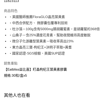
11823113
LINE Pay
商品特色
Apple Pay
‧美國醫師推薦FloraGLO晶亮葉黃素
‧中西合併配方、 微膠囊包覆專利技術
街口支付
‧杜沙藻－100g含有5000mg類胡蘿蔔素，是胡蘿蔔的368倍
悠遊付
‧山桑子－含25%濃度花青素，幫助夜間維持高度敏銳
‧微分子化游離型葉黃素－吸收率高出23%
Google Pay
‧東方晶亮三寶-枸杞王+決明子萃取+黃耆
全盈+PAY
‧國家認證-SGS檢驗、美國SUP認證
AFTEE先享後付
銷售重點
相關說明
【Eatbliss益比喜】盯晶枸杞王葉黃素膠囊
【關於「AFTEE先享後付」】
規格:30粒/盒x5
ATM付款
AFTEE先享後付是「在收到商品之後才付款」的支付方式。 讓您購物簡單
便利好安心！
１．簡單：不需註冊會員、不需綁卡、不需儲值。
運送方式
２．便利：只要手機號碼，簡訊認證，即可結帳。
３．安心：先確認商品／服務後，再付款。
其他人也在看
全家付款取貨
每筆NT$100，滿NT$600(含以上)免運費
【「AFTEE先享後付」結帳流程】
１．於結帳方式選擇「AFTEE先享後付」後，將跳轉至「AFTEE先享後付」