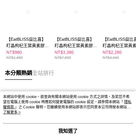
【EatBLISS益比喜】
【EatBLISS益比喜】
【EatBLISS益比
盯晶枸杞王葉黃素膠囊
盯晶枸杞王葉黃素膠囊
盯晶枸杞王葉黃
15日份 (30粒/盒)
75日份 (30粒/盒x5)
45日份 (30粒/盒x
NT$980
NT$3,380
NT$2,280
NT$1,480
NT$7,400
NT$4,440
本分類熱銷
全站排行
熱門標籤
本網站中使用 cookie，欲查詢有關本網站使用 cookie 方式之詳情，及若您不希
望在電腦上使用 cookie 時應如何變更電腦的 cookie 設定，請參閱本網站「
隱私
權條款
」之 Cookie 聲明。您繼續使用本網站即表示您同意本公司得按本網站使
用條款之 Cookie 聲明使用 cookie。
了解更多 >
我知道了