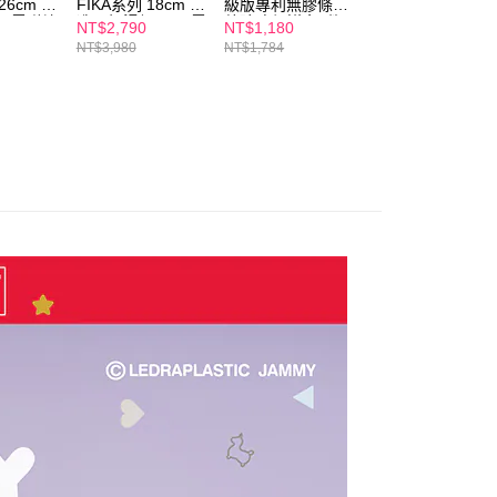
額須大於NT$30
26cm 鑄
FIKA系列 18cm 鑄
級版專利無膠條耐
FIKA系列 22cm 
H、電磁爐
造單柄湯鍋(IH、電
熱玻璃保鮮盒6件
造雙耳湯鍋(IH、
僅支援台灣會員
NT$2,790
NT$1,180
NT$3,140
磁爐適用)
組-藍(耐熱520度)
磁爐適用)
NT$3,980
NT$1,784
NT$4,480
條款
E先享後付」(下稱本服務)乃由恩沛科技股份有限公司(下稱 AFTEE
並由 AFTEE 向您收取款項。因使用本服務所須提供之個人資料
限於訂購人姓名、電話，收件人姓名、電話、收件地址)，將交付
EE 於本服務必要服務範圍內運用。關於 AFTEE 對於個人資料之蒐
利用，詳參 AFTEE 官網之『個人資料蒐集、處理及利用告知聲
s://aftee.tw/privacypolicy/
）。
繳費期限，將根據當次的金額加收年利率 16% 的逾期滯納金。
使用者，請事先徵得法定代理人或監護人之同意方可使用
個人資料之處理、利用有任何疑問，或欲行使相關法律權利，請
科技股份有限公司。若您不同意我們將上開所示之個人資料，連
買訂單資訊提供予 AFTEE ，或讓 AFTEE 蒐集處理利用您的個
請勿選用本服務。