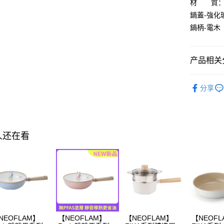
材 質：鍋
AFTEE先
鍋蓋-強化
相关说明
鍋柄-電木
一、關於 A
ATM付款
1. 於付
窗。
产品相关分
2. 進行
3. 訂單
运送方式
【生活用
4. 下訂
分享
AFTEE 
宅配
【生活用
5. 收到
每笔NT$1
APP於四
離島配送
請留意繳費期
人还在看
享有最長 
每笔NT$1
繳費期限，
算出。使用
定能夠在期
收到商品與
二、付款
1. 初次
之上限額
NEOFLAM】
【NEOFLAM】
【NEOFLAM】
【NEOFL