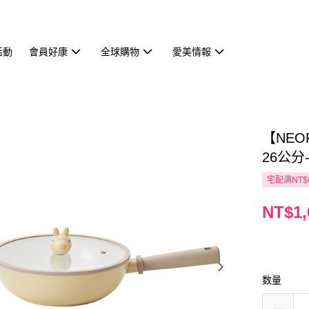
活動
會員好康
全球購物
愛美情報
【NEO
26公分
宅配满NT$
NT$1,
数量