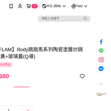
0
中文 (简体)
TWD
FLAM】Rody跳跳馬系列陶瓷塗層炒鍋
-黃+玻璃蓋(Q導)
600免运
680