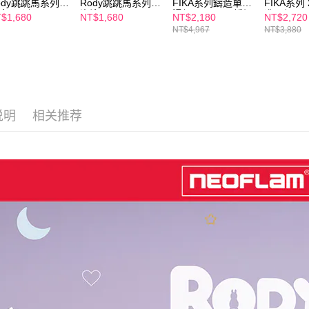
2. 結帳金
ody跳跳馬系列陶
Rody跳跳馬系列陶
FIKA系列鑄造單柄
FIKA系列 
塗層炒鍋26公
瓷塗層炒鍋26公
湯鍋16CM+不銹鋼
造炒鍋(I
3. 目前
$1,680
NT$1,680
NT$2,180
NT$2,720
-藍+玻璃蓋(Q
分-粉+玻璃蓋(Q
蒸籠
適用)
NT$4,967
NT$3,880
)
導)
三、聲明
「AFTE
)所提供，
(包含但不
予 AFT
集、處理、
说明
相关推荐
明』（
http
若款項超過
未成年的
AFTEE。
若您對於
聯繫恩沛
同必要之購
人資料，