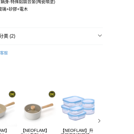
身-特殊鋁鈦合金(陶瓷噴塗)
享后付
玻璃+矽膠+電木
FTEE先享後付
款方式選擇AFTEE先享後付，將跳出AFTEE先享後付手機驗證視
类 (2)
簡訊驗證之後，即可完成結帳手續。
確認後不需事先繳費，商品會配送至您的指定地址。
品】
樂活餐廚
完成後，您的手機會收到一封繳費通知簡訊，APP會員則會收到
客服
APP推播通知。
品】
NEOFLAM
商品當下無需繳費，確認無誤後，請再利用繳費通知簡訊或AFTEE
00，满NT$600(含以上)免运费
大便利商店‧ATM/網銀等方式進行付款。
限為 14 天。唯有下載 AFTEE App 成為 AFTEE 會員者方能
45 天內付款之服務。
50，满NT$1,500(含以上)免运费
為商家向您請款的時間，再加上使用AFTEE可延長的天數所計
AFTEE下訂可以延長您收到商品前的繳費天數，但無法保證一
限內收到商品(例如:預購商品或預計到貨時間較長者)。因此無論
否，仍需要請您在AFTEE規定的時間內完成繳費。
限制
使用 AFTEE 時，將依認證結果及本公司審查結果，核予每個人不同
度
AM】
【NEOFLAM】
【NEOFLAM】升
【NEOFLAM】