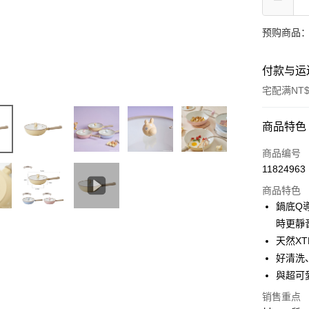
预购商品：
付款与运
宅配满NT$
付款方式
商品特色
信用卡一
商品编号
11824963
LINE Pay
商品特色
Apple Pay
鍋底Q
時更靜
街口支付
天然X
悠遊付
好清洗
與超可
Google Pa
销售重点
Plus PAY