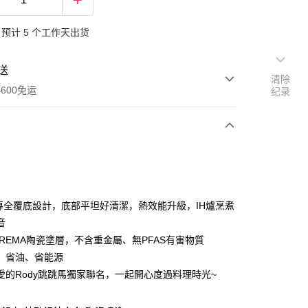
预计 5 个工作天出货
送
清除
600免运
纪录
次付款
導全覆底設計，底部平坦好清潔，熱效能升級，IH爐烹煮
音
TREMA陶瓷塗層，不含重金屬、無PFAS有害物質
、省油、省能源
愛的Rody跳跳馬獨家聯名，一起開心度過料理時光~
y