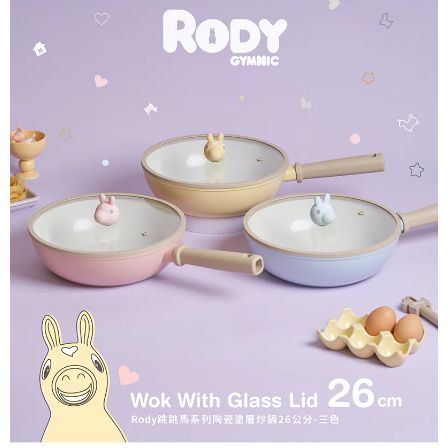
限らない）は、AFTEEに渡され当サービスで必要な範囲内で利用されま
す。AFTEEの個人情報の収集、処理、利用について、詳細はAFTEE公式ホ
ームページの『個人情報の収集、処理及び利用に関する声明』をご参照く
ださい（
https://aftee.tw/privacypolicy/
）。
AFTEEの初回ご利用の際に、審査を通過すれば、最高額がNT$10,000にな
ります。支払い期限を過ぎた場合、その金額に基づいて年利20%の遅延滞
納金が加算されます。未成年の利用者は、事前に法定代理人または後見人
の同意を得ればAFTEEをご利用いただけます。
個人情報の処理、利用について疑問がある、または関連する法律の権利を
行使したい場合は、ネットプロテクションズ
cs_tw@netprotections.co.jp
にご連絡ください。上記に示した個人情報を、必要な購入注文書とあわせ
てAFTEEにご提供いただく、またはAFTEEにあなたの個人情報の収集、処
理、利用を許可することににご同意いただけない場合は、当サービスを選
択しないでください。