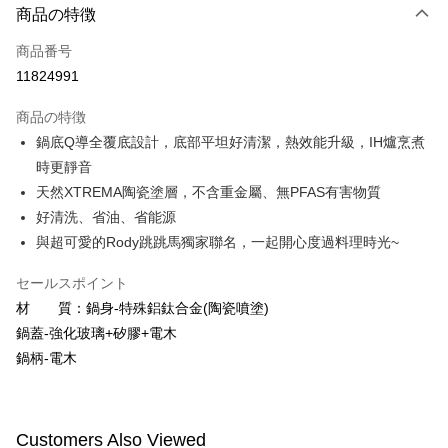
商品の特徴
クレジットカード1回払い
商品番号
LINE Pay
11824991
Apple Pay
商品の特徴
JKOPAY
鍋底Q導全覆底設計，底部平坦好清潔，熱效能升級，IH爐烹煮
時更靜音
Easy Wallet
天然XTREMA陶瓷塗層，不含重金屬、無PFAS有害物質
Google Pay
好清洗、省油、省能源
與超可愛的Rody跳跳馬獨家聯名，一起開心度過料理時光~
Plus Pay
AFTEE代金後払い
セールスポイント
説明
材 質：鍋身-特殊鋁鈦合金(陶瓷噴塗)
一、 AFTEE代金後払いについて
鍋蓋-強化玻璃+矽膠+電木
ATM払い
1.お支払い方法でAFTEE代金後払いを選択すると、携帯電話認証ウィンド
鍋柄-電木
ウが表示されます。
2.SMSで認証してお支払い手続を進めてください。
配送方法
3.注文するときのお支払いは不要です。商品はご指定の住所に配送されま
す。
宅配
Customers Also Viewed
4.ご注文が完了すると、携帯に支払い通知のSMSが届きます。アプリ会員