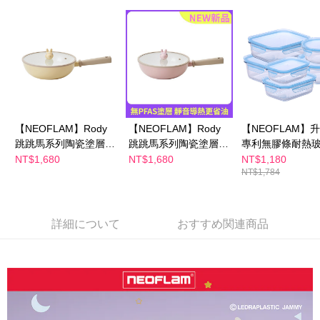
配送毎にNT$100、NT$600以上で送料無料
の場合は、AFTEE アプリプッシュ通知が届きます。
5.商品受け取り時のお支払いは不要です。商品を確かめてから、SMSまた
離島配送
はアプリの通知に従って、4大コンビニ、またはATM/オンラインバンキン
グでお支払いください。
配送毎にNT$150、NT$1,500以上で送料無料
代金納付期限は最短で 14 日以内ですので、ご注意ください。AFTEE アプ
リをダウンロードして AFTEE 会員になるとお支払い期限を最長 45 日以内
まで延長できます。
お支払期限は、ショップが請求した期日と、AFTEEで延長できる日数をも
【NEOFLAM】Rody
【NEOFLAM】Rody
【NEOFLAM】
とに計算されます。AFTEEで注文すると、商品を受け取るまで支払い期限
跳跳馬系列陶瓷塗層炒
跳跳馬系列陶瓷塗層炒
專利無膠條耐熱
を延長できますが、商品を期限内に受け取れない場合があります（例：予
鍋26公分-黃+玻璃蓋
鍋26公分-粉+玻璃蓋
鮮盒6件組-藍(耐熱
NT$1,680
NT$1,680
NT$1,180
約商品や商品到着日が比較的遅い商品）。そのため、商品到着の有無に関
NT$1,784
(Q導)
(Q導)
度)
わらず、AFTEEで指定された期限内にお支払いください。
二、支払い限度額
1.初回 AFTEEを ご利用の際に、認証結果及び当社の審査の結果に基づ
詳細について
おすすめ関連商品
き、限度額が設定されます。
2.決済金額は最低NT$20です。
3.現在、台湾の会員のみご利用いただけます。
三、利用規約「AFTEE代金後払い」（以下当サービスという）はネットプ
ロテクションズ（以下 AFTEE という）が提供し、AFTEEが代金を徴収し
ます。当サービスご利用の際に提供しなければならない個人情報（注文者
の氏名、電話番号、受取人の氏名、電話番号、受取人住所を含むがこれに