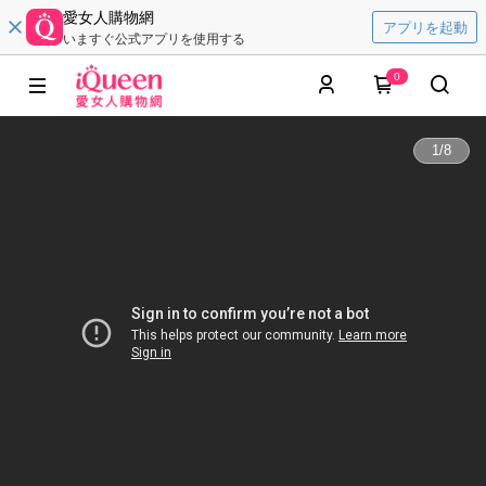
愛女人購物網
アプリを起動
いますぐ公式アプリを使用する
0
1
/
8