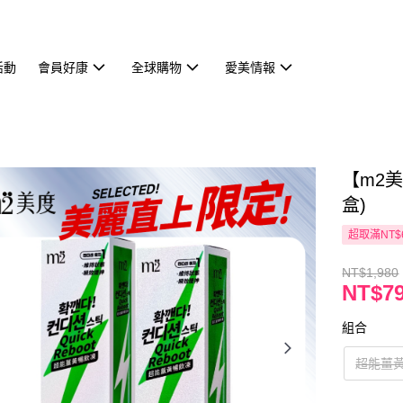
活動
會員好康
全球購物
愛美情報
【m2美
盒)
超取滿NT$
NT$1,980
NT$7
組合
超能薑黃