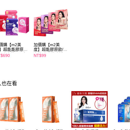
※ 交易是
►m2 美度
是否繳費成
付款後萊
付客戶支
每筆NT$1
【注意事
7-11付款
１．透過由
交易，需
每筆NT$1
求債權轉
２．關於
價購【m2美
加價購【m2美
付款後7-1
https://aft
】超能能膠原飲
度】超能膠原飲/晚
每筆NT$1
入/晚安飲4入/水
安飲/水光飲/新生
３．未成
$690
NT$99
飲4入/新生飲4
飲-孫藝珍推薦(任
「AFTE
-孫藝珍推薦(任
選1盒)
宅配
任。
1盒)
４．使用「
每筆NT$1
即時審查
結果請求
離島配送
人也在看
５．嚴禁
每筆NT$1
形，恩沛
動。
海外配送
海外配送(
海外配送(