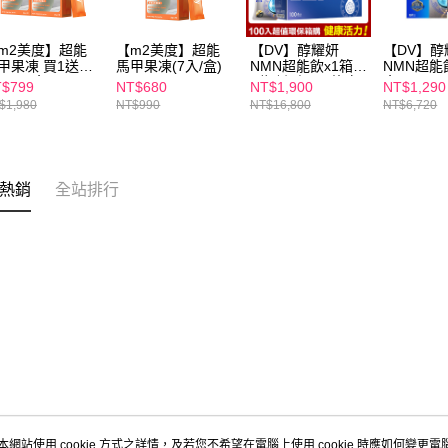
m2美度】超能
【m2美度】超能
【DV】醇耀妍
【DV】醇
甲果凍 買1送1
馬甲果凍(7入/盒)
NMN超能飲x1箱
NMN超能
(7入/盒)
(贈醇耀妍3.0煥白
盒x4
$799
NT$680
NT$1,900
NT$1,290
組x1盒(3包/盒)
$1,980
NT$990
NT$16,800
NT$6,720
熱銷
全站排行
本網站使用 cookie 方式之詳情，及若您不希望在電腦上使用 cookie 時應如何變更電腦的