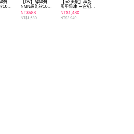
耀妍
【DV】醇耀妍
【m2美度】超能
【m2美度】超能
澳洲)
查看運費
飲10包/
NMN超能飲10包/
馬甲果凍 三盒組(7
膠原蔓越莓C 三盒
盒
入/盒)
組(10入/盒)
NT$588
NT$1,480
NT$1,480
NT$1,680
NT$2,940
NT$2,940