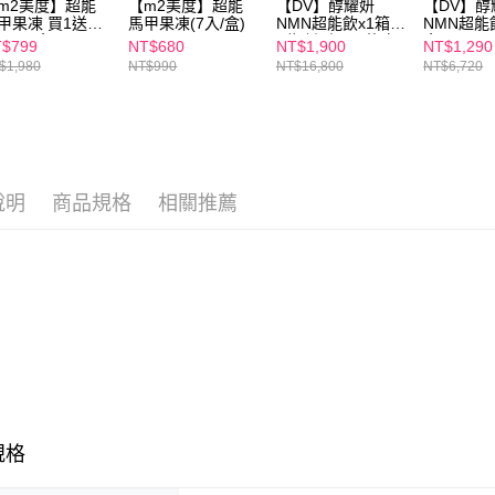
m2美度】超能
【m2美度】超能
【DV】醇耀妍
【DV】醇
海外配送(
甲果凍 買1送1
馬甲果凍(7入/盒)
NMN超能飲x1箱
NMN超能
(7入/盒)
(贈醇耀妍3.0煥白
盒x4
$799
NT$680
NT$1,900
NT$1,290
組x1盒(3包/盒)
$1,980
NT$990
NT$16,800
NT$6,720
說明
商品規格
相關推薦
規格