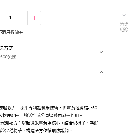
清除
紀錄
不適用折價券
送方式
600免運
次付款
付款
極速吸收力：採用專利超微米技術，將薑黃粒徑縮小50
破物理屏障，讓活性成分直達體內發揮作用。
金代謝複方：以超微米薑黃為核心，結合枳椇子、朝鮮
藤等7種精華，構建全方位循環防護網。