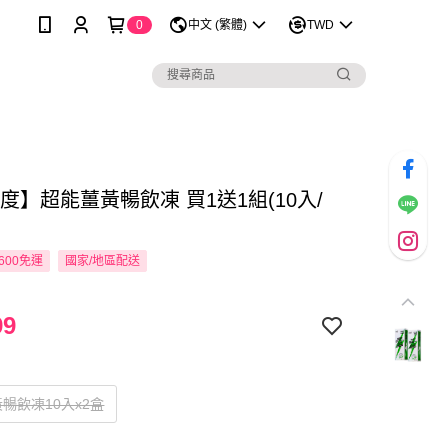
0
中文 (繁體)
TWD
度】超能薑黃暢飲凍 買1送1組(10入/
600免運
國家/地區配送
99
暢飲凍10入x2盒