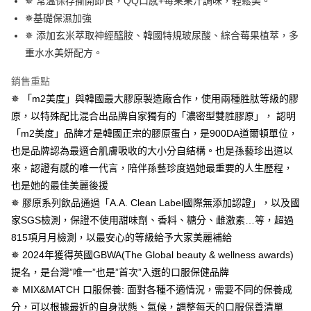
✵ 常溫保存撕開即食，QQ口感+莓果果汁調味，輕鬆美。
全家付款取貨
✵基礎保濕加強
每筆NT$100，滿NT$600(含以上)免運費
【「AFTEE先享後付」結帳流程】
１．於結帳方式選擇「AFTEE先享後付」後，將跳轉至「AFTEE先享後付」
✵ 添加玄米萃取神經醯胺、韓國特規玻尿酸、綜合莓果植萃，多
付款後全家取貨
結帳頁面，進行簡訊認證並確認金額後，即可完成結帳。
重水水美妍配方。
２．訂單成立數日內，您將收到繳費通知簡訊。
每筆NT$100，滿NT$600(含以上)免運費
３．收到繳費通知簡訊後14天內，點擊此簡訊中的連結，可透過四大超商／
銷售重點
ATM／網路銀行／等多元方式進行付款，方視為交易完成。
萊爾富取貨付款
※ 請注意：結帳手續完成當下不需立刻繳費，但若您需要取消訂單，請聯絡
✵ 「m2美度」與韓國最大膠原製造廠合作，使用兩種胜肽等級的膠
每筆NT$100，滿NT$600(含以上)免運費
購買商品的店家。未經商家同意取消之訂單仍視為有效，需透過AFTEE先享
原，以特殊配比混合出品牌自家獨有的「濃密型雙胜膠原」， 認明
後付繳納相關費用。
「m2美度」品牌才是韓國正宗的膠原蛋白，是900DA道爾頓單位，
付款後萊爾富取貨
※ 交易是否成功請以「AFTEE先享後付 」之結帳頁面顯示為準，若有關於
是否繳費成功／繳費後需取消欲退款等相關疑問，請聯繫「AFTEE先享後付
也是品牌認為最適合肌膚吸收的大小分自結構。也是孫藝珍出道以
每筆NT$100，滿NT$600(含以上)免運費
客戶支援中心」
https://netprotections.freshdesk.com/support/home
來，認證有感的唯一代言，陪伴孫藝珍度過她最重要的人生歷程，
7-11付款取貨
【注意事項】
也是她的最佳美麗後援
１．透過由恩沛科技股份有限公司提供之「AFTEE先享後付」服務完成之交
每筆NT$100，滿NT$600(含以上)免運費
✵ 膠原系列飲品通過「A.A. Clean Label國際無添加認證」，以及國
易，需依本服務之必要範圍內提供個人資料，並將交易相關給付款項請求債
家SGS檢測，保證不使用甜味劑、香料、糖分、雌激素…等，超過
權轉讓予恩沛科技股份有限公司。
付款後7-11取貨
２．關於個人資料處理事宜，請瀏覽以下網址：
815項月月檢測，以最安心的等級給予大家美麗補給
每筆NT$100，滿NT$600(含以上)免運費
https://aftee.tw/terms/#terms3
✵ 2024年獲得英國GBWA(The Global beauty & wellness awards)
３．未成年的使用者請事先徵得法定代理人或監護人之同意方可使用
宅配
提名，是台灣”唯一”也是”首次”入選的口服保健品牌
「AFTEE先享後付」，若未經同意申辦者引起之損失，本公司不負相關責
任。
每筆NT$100，滿NT$600(含以上)免運費
✵ MIX&MATCH 口服保養: 面對各種不適情況，需要不同的保養成
４．使用「AFTEE先享後付」時，將依據個別帳號之用戶狀況，依本公司即
分，可以根據最近的自身狀態、氣候，調整每天的口服保善清單
時審查核予不同之上限額度；若仍有額度不足之情形，本公司將視審查結果