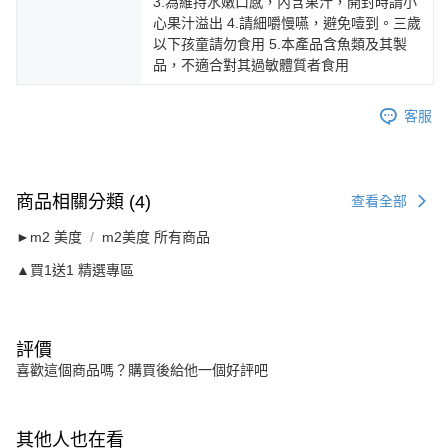
3.為維持水嫩口感，內含果汁，開封時請小
心果汁溢出 4.請細嚼慢嚥，避免噎到。三歲
以下孩童請勿食用 5.本產品含魚類及其製
品，不適合對其過敏體質者食用
客服
商品相關分類 (4)
查看全部
►m2 美度
m2美度 所有商品
▲買1送1 精選專區
評價
喜歡這個商品嗎？購買後給他一個好評吧
其他人也在看