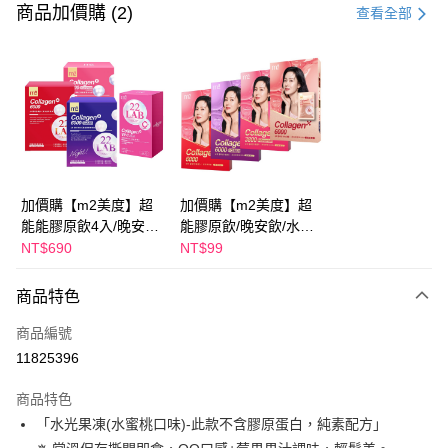
信用卡一次付款
商品加價購 (2)
查看全部
超商取貨付款
LINE Pay
Apple Pay
街口支付
悠遊付
加價購【m2美度】超
加價購【m2美度】超
能能膠原飲4入/晚安飲
能膠原飲/晚安飲/水光
Google Pay
4入/水光飲4入/新生飲
飲/新生飲-孫藝珍推薦
NT$690
NT$99
4入-孫藝珍推薦(任選1
(任選1盒)
全盈+PAY
盒)
商品特色
AFTEE先享後付
相關說明
商品編號
【關於「AFTEE先享後付」】
11825396
ATM付款
AFTEE先享後付是「在收到商品之後才付款」的支付方式。 讓您購物簡單
便利好安心！
商品特色
１．簡單：不需註冊會員、不需綁卡、不需儲值。
運送方式
「水光果凍(水蜜桃口味)-此款不含膠原蛋白，純素配方」
２．便利：只要手機號碼，簡訊認證，即可結帳。
３．安心：先確認商品／服務後，再付款。