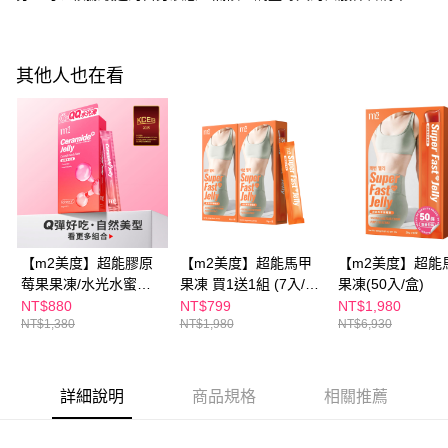
離島配送
請求用戶進行身份認證。
每筆NT$150，滿NT$1,500(含以上)免運費
５．嚴禁一人註冊多個帳號或使用他人資訊註冊。若發現惡意使用之情形，
恩沛科技股份有限公司將有權停止該用戶之使用額度並採取法律行動。
海外配送
查看運費
其他人也在看
海外配送(澳門)
查看運費
海外配送(馬來西亞)
查看運費
海外配送(澳洲)
查看運費
【m2美度】超能膠原
【m2美度】超能馬甲
【m2美度】超能
莓果果凍/水光水蜜桃
果凍 買1送1組 (7入/
果凍(50入/盒)
果凍 多規格賣場組-孫
盒)
NT$880
NT$799
NT$1,980
NT$1,380
NT$1,980
NT$6,930
藝珍代言(10入/盒)
詳細說明
商品規格
相關推薦