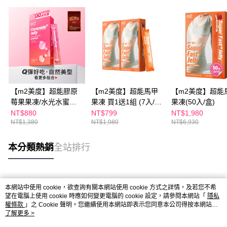
【m2美度】超能膠原
【m2美度】超能馬甲
【m2美度】超能
莓果果凍/水光水蜜桃
果凍 買1送1組 (7入/
果凍(50入/盒)
果凍 多規格賣場組-孫
盒)
NT$880
NT$799
NT$1,980
NT$1,380
NT$1,980
NT$6,930
藝珍代言(10入/盒)
本分類熱銷
全站排行
熱門標籤
本網站中使用 cookie，欲查詢有關本網站使用 cookie 方式之詳情，及若您不希
望在電腦上使用 cookie 時應如何變更電腦的 cookie 設定，請參閱本網站「
隱私
權條款
」之 Cookie 聲明。您繼續使用本網站即表示您同意本公司得按本網站使
用條款之 Cookie 聲明使用 cookie。
了解更多 >