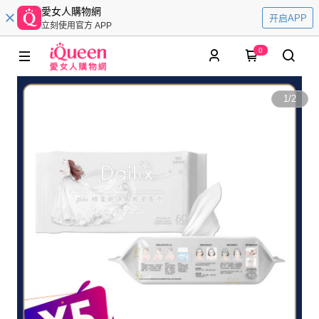
愛女人購物網
开启APP
立刻使用官方 APP
0
1
/
2