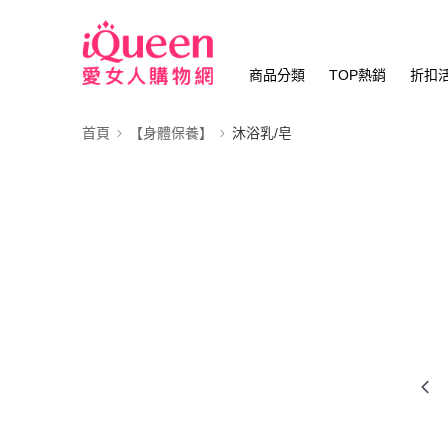
商品分類
TOP熱銷
折扣
首頁
【身體保養】
沐浴乳/皂