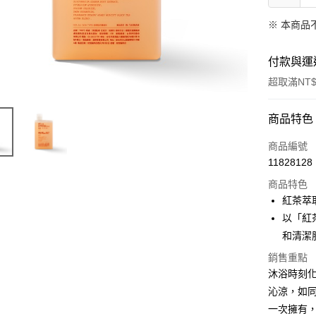
※ 本商品
付款與運
超取滿NT$
付款方式
商品特色
信用卡一
商品編號
11828128
超商取貨
商品特色
LINE Pay
紅茶萃
以「紅
Apple Pay
和清潔
街口支付
銷售重點
沐浴時刻
悠遊付
沁涼，如
Google Pa
一次擁有，