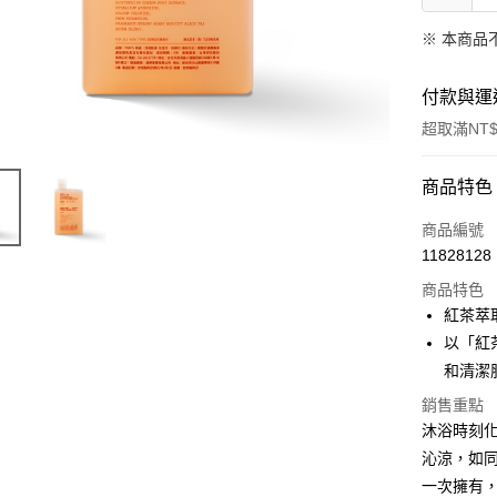
※ 本商品
付款與運
超取滿NT$
付款方式
商品特色
信用卡一
商品編號
11828128
超商取貨
商品特色
LINE Pay
紅茶萃
以「紅
Apple Pay
和清潔
街口支付
銷售重點
沐浴時刻
悠遊付
沁涼，如
Google Pa
一次擁有，