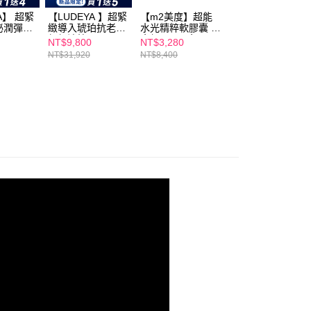
A】 超緊
【LUDEYA 】超緊
【m2美度】超能
【m2美度】超能
泌潤彈組
緻導入琥珀抗老組(
水光精粹軟膠囊 五
水光精粹軟膠囊 
)
超級法拉)
盒組(24入/盒)
1送1組(24入/盒)
NT$9,800
NT$3,280
NT$1,680
NT$31,920
NT$8,400
NT$3,360