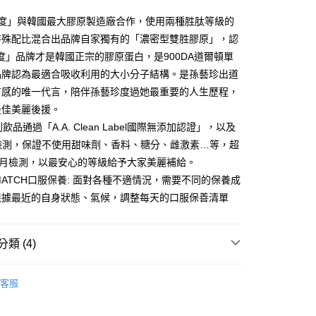
馬來西亞)
查看運費
援中心」
https://netprotections.freshdesk.com/support/home
美度」與韓國最大膠原製造廠合作，使用兩種胜肽等級的
澳洲)
查看運費
項】
特殊配比混合出品牌自家獨有的「濃密型雙胜膠原」，認
恩沛科技股份有限公司提供之「AFTEE先享後付」服務完成之
度」品牌才是韓國正宗的膠原蛋白，是900DA道爾頓單
依本服務之必要範圍內提供個人資料，並將交易相關給付款項請
讓予恩沛科技股份有限公司。
品牌認為最適合吸收利用的大小分子結構。是孫藝珍出道
個人資料處理事宜，請瀏覽以下網址：
有感的唯一代言，陪伴孫藝珍度過她最重要的人生歷程，
ee.tw/terms/#terms3
年的使用者請事先徵得法定代理人或監護人之同意方可使用
最佳美麗後援。
E先享後付」，若未經同意申辦者引起之損失，本公司不負相關責
飲品通過「A.A. Clean Label國際無添加認證」，以及
S檢測，保證不使用甜味劑、香料、糖分、雌激素…等，超
AFTEE先享後付」時，將依據個別帳號之用戶狀況，依本公司
核予不同之上限額度；若仍有額度不足之情形，本公司將視審查
月月檢測，以最安心的等級給予大家美麗補給。
用戶進行身份認證。
 & MATCH口服保養: 面對各種不適情況，需要不同的保養成
一人註冊多個帳號或使用他人資訊註冊。若發現惡意使用之情
科技股份有限公司將有權停止該用戶之使用額度並採取法律行
根據最近的自身狀態、氣候，調整每天的口服保善清單
類 (4)
m2美度 所有商品
客服
合限定