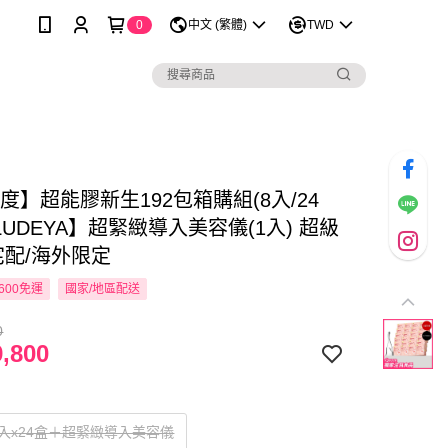
0
中文 (繁體)
TWD
度】超能膠新生192包箱購組(8入/24
LUDEYA】超緊緻導入美容儀(1入) 超級
宅配/海外限定
600免運
國家/地區配送
0
,800
入x24盒＋超緊緻導入美容儀