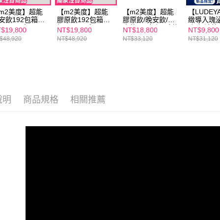
m2美度】超能
【m2美度】超能
【m2美度】超能
【LUDEY
安飲192包箱購
膠原飲192包箱購
膠原飲/晚安飲/水
緻導入瑰
(8入/24盒)+
組(8入/24盒)+
光飲192包組-孫藝
(超級法拉
$19,800
NT$19,800
NT$18,800
NT$9,800
LUDEYA】超緊
【LUDEYA】超緊
珍推薦(8入/24盒
$48,920
NT$48,920
NT$33,120
NT$31,120
導入美容儀(1入)
緻導入美容儀(1入)
箱購組) 宅配/海外
級法拉 -宅配/海
超級法拉 -宅配/海
限定
限定
外限定
說明
商品規格
相關推薦