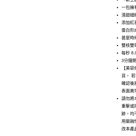
Google Pa
一包擁
清甜細
全盈+PAY
添加紅
AFTEE先
蛋白形
相關說明
甚麼時
【關於「A
ATM付款
雙核雙電
AFTEE
便利好安
每秒 8
１．簡單
3分鐘
２．便利
運送方式
３．安心
【美容
宅配
貨， 
【「AFT
確認後
每筆NT$1
１．於結帳
付」結帳
表面異
離島配送
２．訂單
請勿將
３．收到繳
每筆NT$1
／ATM／
重擊或
※ 請注意
跡，均
海外配送
絡購買商品
用磨蝕
先享後付
海外配送(
※ 交易是
改本產
是否繳費成