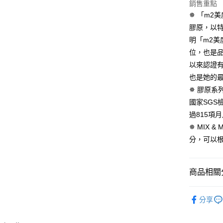
海外配送(
銷售重點
付客戶支
✵ 「m2
海外配送(
【注意事
膠原，以
１．透過由
明「m2美
交易，需
求債權轉
位，也是
２．關於
以來認證
https://aft
３．未成
也是她的
「AFTE
✵ 膠原系列
任。
國家SG
４．使用「
即時審查
過815項
結果請求
✵ MIX
５．嚴禁
形，恩沛
分，可以
動。
商品相關分
►m2 美度
分享
▲品牌聯