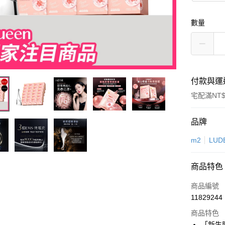
數量
付款與運
宅配滿NT$
付款方式
品牌
信用卡一
m2
LUD
LINE Pay
商品特色
Apple Pay
商品編號
街口支付
11829244
商品特色
悠遊付
「新生