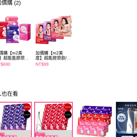
►LUDEY
價購 (2)
►m2 美度
價購【m2美
加價購【m2美
】超能能膠原飲
度】超能膠原飲/晚
入/晚安飲4入/水
安飲/水光飲/新生
$690
NT$99
飲4入/新生飲4
飲-孫藝珍推薦(任
-孫藝珍推薦(任
選1盒)
1盒)
人也在看