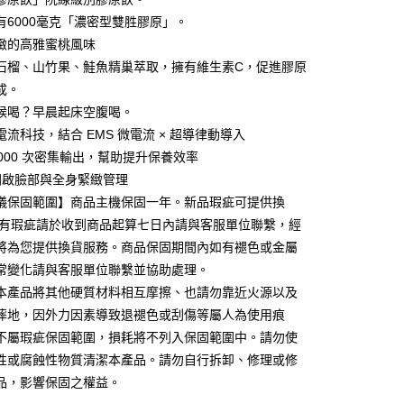
y
有6000毫克「濃密型雙胜膠原」。
緻的高雅蜜桃風味
石榴、山竹果、鮭魚精巢萃取，擁有維生素C，促進膠原
享後付
成。
候喝？早晨起床空腹喝。
FTEE先享後付」】
流科技，結合 EMS 微電流 × 超導律動導入
先享後付是「在收到商品之後才付款」的支付方式。 讓您購物簡單
心！
,000 次密集輸出，幫助提升保養效率
：不需註冊會員、不需綁卡、不需儲值。
開啟臉部與全身緊緻管理
：只要手機號碼，簡訊認證，即可結帳。
：先確認商品／服務後，再付款。
儀保固範圍】商品主機保固一年。新品瑕疵可提供換
若有瑕疵請於收到商品起算七日內請與客服單位聯繫，經
EE先享後付」結帳流程】
將為您提供換貨服務。商品保固期間內如有褪色或金屬
00，滿NT$600(含以上)免運費
方式選擇「AFTEE先享後付」後，將跳轉至「AFTEE先享後
頁面，進行簡訊認證並確認金額後，即可完成結帳。
常變化請與客服單位聯繫並協助處理。
成立數日內，您將收到繳費通知簡訊。
本產品將其他硬質材料相互摩擦、也請勿靠近火源以及
費通知簡訊後14天內，點擊此簡訊中的連結，可透過四大超商
50，滿NT$1,500(含以上)免運費
網路銀行／等多元方式進行付款，方視為交易完成。
摔地，因外力因素導致退褪色或刮傷等屬人為使用痕
：結帳手續完成當下不需立刻繳費，但若您需要取消訂單，請聯
不屬瑕疵保固範圍，損耗將不列入保固範圍中。請勿使
查看運費
的店家。未經商家同意取消之訂單仍視為有效，需透過AFTEE
性或腐蝕性物質清潔本產品。請勿自行拆卸、修理或修
繳納相關費用。
澳門)
查看運費
否成功請以「AFTEE先享後付 」之結帳頁面顯示為準，若有關於
品，影響保固之權益。
功／繳費後需取消欲退款等相關疑問，請聯繫「AFTEE先享後