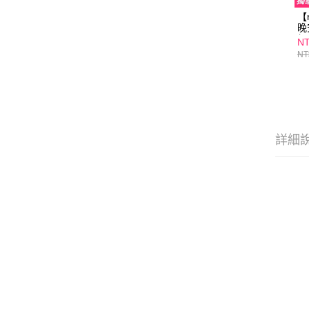
【
晚
組
NT
【
NT
緻
超
外
詳細