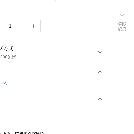
清除
紀錄
送方式
600免運
次付款
EYA
膠原飲」院線級別膠原飲。