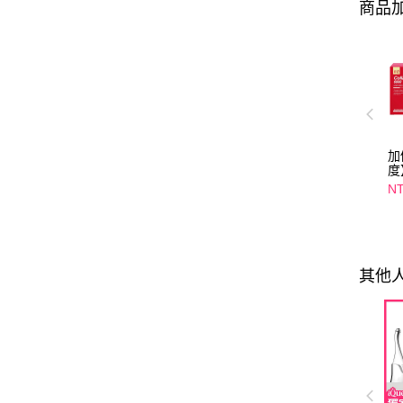
商品加
加
度
4
NT
光
入
選
其他