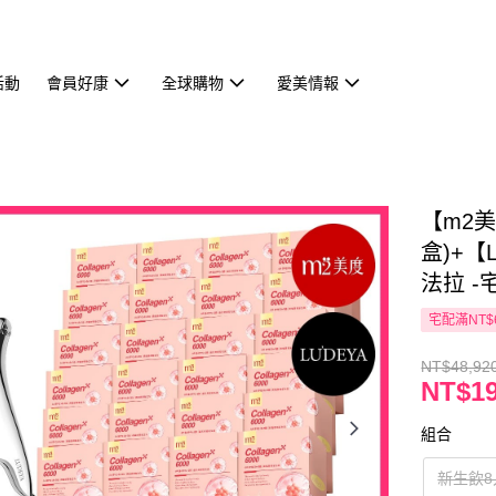
活動
會員好康
全球購物
愛美情報
【m2美
盒)+【
法拉 -
宅配滿NT$
NT$48,92
NT$19
組合
新生飲8