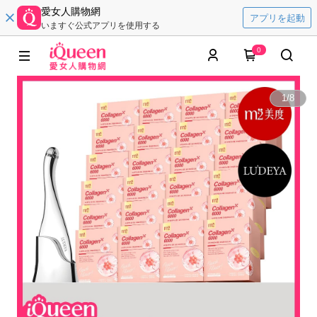
愛女人購物網
アプリを起動
いますぐ公式アプリを使用する
0
1
/
8