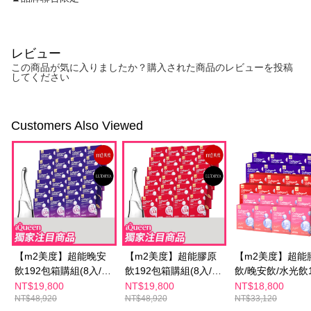
レビュー
この商品が気に入りましたか？購入された商品のレビューを投稿
してください
Customers Also Viewed
【m2美度】超能晚安
【m2美度】超能膠原
【m2美度】超能
飲192包箱購組(8入/24
飲192包箱購組(8入/24
飲/晚安飲/水光飲1
盒)+【LUDEYA】超緊
盒)+【LUDEYA】超緊
包組-孫藝珍推薦(
NT$19,800
NT$19,800
NT$18,800
NT$48,920
NT$48,920
NT$33,120
緻導入美容儀(1入) 超
緻導入美容儀(1入) 超
入/24盒 箱購組) 