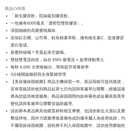
5.商品受け取り時のお支払いは不要です。商品を確かめてから、SMSまた
離島配送
はアプリの通知に従って、4大コンビニ、またはATM/オンラインバンキン
商品の特徴
グでお支払いください。
配送毎にNT$150、NT$1,500以上で送料無料
「新生膠原飲」院線級別膠原飲。
代金納付期限は最短で 14 日以内ですので、ご注意ください。AFTEE アプ
一包擁有6000毫克「濃密型雙胜膠原」。
海外配送
送料を確認
リをダウンロードして AFTEE 会員になるとお支払い期限を最長 45 日以内
清甜細緻的高雅蜜桃風味
まで延長できます。
海外配送(澳門)
送料を確認
添加紅石榴、山竹果、鮭魚精巢萃取，擁有維生素C，促進膠原
お支払期限は、ショップが請求した期日と、AFTEEで延長できる日数をも
蛋白形成。
海外配送(馬來西亞)
送料を確認
とに計算されます。AFTEEで注文すると、商品を受け取るまで支払い期限
甚麼時候喝？早晨起床空腹喝。
を延長できますが、商品を期限内に受け取れない場合があります（例：予
海外配送(澳洲)
送料を確認
約商品や商品到着日が比較的遅い商品）。そのため、商品到着の有無に関
雙核雙電流科技，結合 EMS 微電流 × 超導律動導入
わらず、AFTEEで指定された期限内にお支払いください。
每秒 8,000 次密集輸出，幫助提升保養效率
3分鐘開啟臉部與全身緊緻管理
二、支払い限度額
1.初回 AFTEEを ご利用の際に、認証結果及び当社の審査の結果に基づ
【美容儀保固範圍】商品主機保固一年。新品瑕疵可提供換貨，
き、限度額が設定されます。
若有瑕疵請於收到商品起算七日內請與客服單位聯繫，經確認後
2.決済金額は最低NT$20です。
3.現在、台湾の会員のみご利用いただけます。
將為您提供換貨服務。商品保固期間內如有褪色或金屬表面異常
變化請與客服單位聯繫並協助處理。
三、利用規約「AFTEE代金後払い」（以下当サービスという）はネットプ
請勿將本產品將其他硬質材料相互摩擦、也請勿靠近火源以及重
ロテクションズ（以下 AFTEE という）が提供し、AFTEEが代金を徴収し
ます。当サービスご利用の際に提供しなければならない個人情報（注文者
擊或摔地，因外力因素導致退褪色或刮傷等屬人為使用痕跡，均
の氏名、電話番号、受取人の氏名、電話番号、受取人住所を含むがこれに
不屬瑕疵保固範圍，損耗將不列入保固範圍中。請勿使用磨蝕性
限らない）は、AFTEEに渡され当サービスで必要な範囲内で利用されま