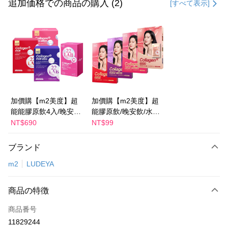
クレジットカード1回払い
追加価格での商品の購入 (2)
[すべて表示]
LINE Pay
Apple Pay
JKOPAY
Easy Wallet
Google Pay
加價購【m2美度】超
加價購【m2美度】超
能能膠原飲4入/晚安飲
能膠原飲/晚安飲/水光
Plus Pay
4入/水光飲4入/新生飲
飲/新生飲-孫藝珍推薦
NT$690
NT$99
AFTEE代金後払い
4入-孫藝珍推薦(任選1
(任選1盒)
盒)
説明
ブランド
一、 AFTEE代金後払いについて
m2
LUDEYA
ATM払い
1.お支払い方法でAFTEE代金後払いを選択すると、携帯電話認証ウィンド
ウが表示されます。
2.SMSで認証してお支払い手続を進めてください。
配送方法
商品の特徴
3.注文するときのお支払いは不要です。商品はご指定の住所に配送されま
す。
宅配
商品番号
4.ご注文が完了すると、携帯に支払い通知のSMSが届きます。アプリ会員
配送毎にNT$100、NT$600以上で送料無料
の場合は、AFTEE アプリプッシュ通知が届きます。
11829244