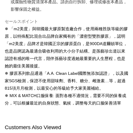
或腐蝕性物質清潔本產品。請勿自行拆卸、修理或修改本產品，
す。AFTEEの個人情報の収集、処理、利用について、詳細はAFTEE公式ホ
ームページの『個人情報の収集、処理及び利用に関する声明』をご参照く
影響保固之權益。
ださい（
https://aftee.tw/privacypolicy/
）。
セールスポイント
AFTEEの初回ご利用の際に、審査を通過すれば、最高額がNT$10,000にな
ります。支払い期限を過ぎた場合、その金額に基づいて年利20%の遅延滞
✵ 「m2美度」與韓國最大膠原製造廠合作，使用兩種胜肽等級的膠
納金が加算されます。未成年の利用者は、事前に法定代理人または後見人
原，以特殊配比混合出品牌自家獨有的「濃密型雙胜膠原」，認明
の同意を得ればAFTEEをご利用いただけます。
「m2美度」品牌才是韓國正宗的膠原蛋白，是900DA道爾頓單位，
個人情報の処理、利用について疑問がある、または関連する法律の権利を
也是品牌認為最適合吸收利用的大小分子結構。是孫藝珍出道以來
行使したい場合は、ネットプロテクションズ
cs_tw@netprotections.co.jp
認證有感的唯一代言，陪伴孫藝珍度過她最重要的人生歷程，也是
にご連絡ください。上記に示した個人情報を、必要な購入注文書とあわせ
她的最佳美麗後援。
てAFTEEにご提供いただく、またはAFTEEにあなたの個人情報の収集、処
理、利用を許可することににご同意いただけない場合は、当サービスを選
✵ 膠原系列飲品通過「A.A. Clean Label國際無添加認證」，以及國
択しないでください。
家SGS檢測，保證不使用甜味劑、香料、糖分、雌激素…等，超過
815項月月檢測，以最安心的等級給予大家美麗補給。
✵ MIX & MATCH口服保養: 面對各種不適情況，需要不同的保養成
分，可以根據最近的自身狀態、氣候，調整每天的口服保善清單
Customers Also Viewed