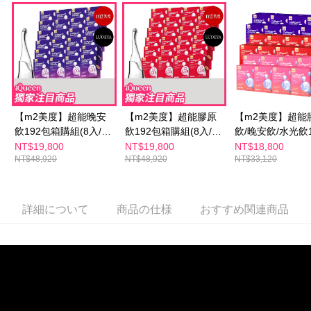
【m2美度】超能晚安
【m2美度】超能膠原
【m2美度】超能
飲192包箱購組(8入/24
飲192包箱購組(8入/24
飲/晚安飲/水光飲1
盒)+【LUDEYA】超緊
盒)+【LUDEYA】超緊
包組-孫藝珍推薦(
NT$19,800
NT$19,800
NT$18,800
NT$48,920
NT$48,920
NT$33,120
緻導入美容儀(1入) 超
緻導入美容儀(1入) 超
入/24盒 箱購組) 
級法拉 -宅配/海外限定
級法拉 -宅配/海外限定
海外限定
詳細について
商品の仕様
おすすめ関連商品