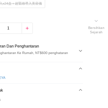
入x24盒＋超緊緻導入美容儀
Bersihkan
Sejarah
ran Dan Penghantaran
ghantaran Ke Rumah, NT$600 penghataran
Pembayaran
t (Bayaran Penuh)
EYA
uk
k