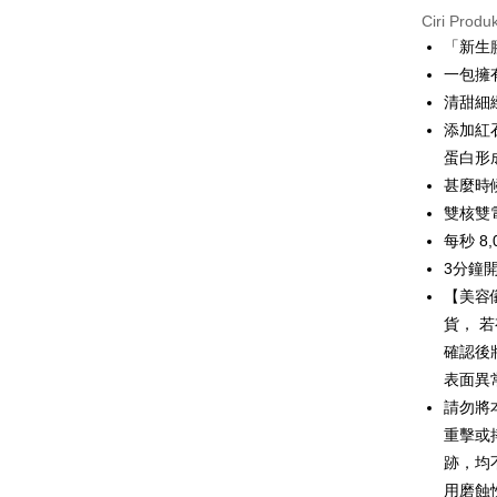
Easy Walle
Ciri Produ
「新生
Google Pa
一包擁
Plus PAY
清甜細
添加紅
AFTEE
蛋白形
Deskripsi
甚麼時
Pertama, 
Pemindah
Kemudian
雙核雙電
1. Dengan
每秒 8
pengesaha
3分鐘
2. Anda b
Pilihan 
3. Tiada b
【美容
dihantar k
宅配
貨， 
4. Setela
NT$100/pe
manakala a
確認後
AFTEE.
NT$600 at
表面異
5. Tiada b
請勿將
pembayara
離島配送
dalam tal
重擊或
NT$150/pe
aplikasi A
跡，均
NT$1,500 
Sila ambil
用磨蝕