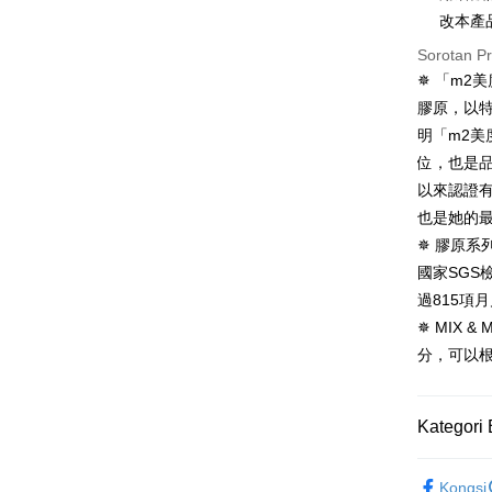
bagaimanap
海外配送
改本產
dan mendaf
pembayara
Sorotan P
海外配送(
✵ 「m2
Tempoh pe
海外配送(
膠原，以
ditambah d
Anda bole
明「m2美
海外配送(
menerima 
位，也是
boleh men
以來認證
produk pr
lebih lama
也是她的
pembayara
✵ 膠原系列
pesanan.
國家SG
Kedua, Se
過815項
1. Jumlah 
✵ MIX
NT$10,000.
berdasarka
分，可以
2. Amaun p
3. Pada ma
Kategori 
Ketiga, Sy
Perkhidma
NP Taiwan
►m2 美度
akan meng
Kongsi