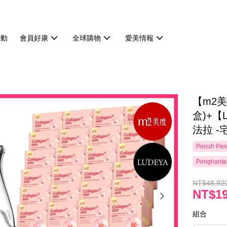
活動
會員好康
全球購物
愛美情報
【m2美
盒)+【
法拉 -
Penuh Pen
Penghanta
NT$48,92
NT$19
組合