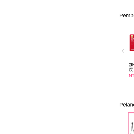
Pembe
加
度
4
NT
光
入
選
Pelan