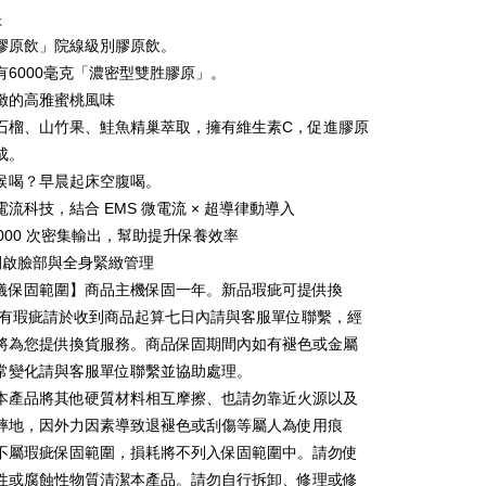
t
k
膠原飲」院線級別膠原飲。
y
有6000毫克「濃密型雙胜膠原」。
緻的高雅蜜桃風味
石榴、山竹果、鮭魚精巢萃取，擁有維生素C，促進膠原
成。
候喝？早晨起床空腹喝。
Mengenai Perkhidmatan AFTEE Beli Sekarang Bayar
an ATM
流科技，結合 EMS 微電流 × 超導律動導入
 memilih AFTEE sebagai kaedah pembayaran, mesej
,000 次密集輸出，幫助提升保養效率
n AFTEE akan muncul.
開啟臉部與全身緊緻管理
oleh meneruskan pembayaran selepas pengesahan SMS.
Penghantaran
ayaran diperlukan apabila pesanan disahkan. Produk akan
儀保固範圍】商品主機保固一年。新品瑕疵可提供換
e alamat yang ditetapkan.
若有瑕疵請於收到商品起算七日內請與客服單位聯繫，經
h pesanan disahkan, anda akan menerima SMS pembayaran
sanan | Penghantaran percuma untuk pesanan
hli aplikasi akan menerima pemberitahuan tolak aplikasi
將為您提供換貨服務。商品保固期間內如有褪色或金屬
au lebih
常變化請與客服單位聯繫並協助處理。
ayaran diperlukan apabila anda menerima produk. Sila buat
本產品將其他硬質材料相互摩擦、也請勿靠近火源以及
n di empat kedai serbaneka utama, ATM atau perbankan
ian dengan SMS pembayaran atau pemberitahuan tolak
摔地，因外力因素導致退褪色或刮傷等屬人為使用痕
sanan | Penghantaran percuma untuk pesanan
FTEE.
不屬瑕疵保固範圍，損耗將不列入保固範圍中。請勿使
atau lebih
 perhatian bahawa tempoh pembayaran adalah 14 hari. Walau
性或腐蝕性物質清潔本產品。請勿自行拆卸、修理或修