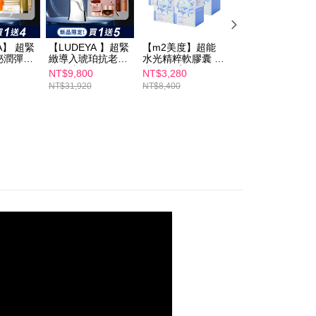
A】 超緊
【LUDEYA 】超緊
【m2美度】超能
【m2美度】超能
泌潤彈組
緻導入琥珀抗老組(
水光精粹軟膠囊 五
水光精粹軟膠囊 
)
超級法拉)
盒組(24入/盒)
1送1組(24入/盒)
NT$9,800
NT$3,280
NT$1,680
NT$31,920
NT$8,400
NT$3,360