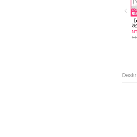
【
晚
組
NT
【
NT
緻
超
外
Deskr