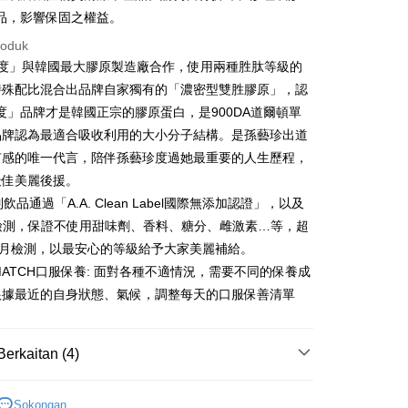
un, bagi mereka yang telah memuat turun Aplikasi AFTEE
Kadar Penghantaran
品，影響保固之權益。
tar sebagai ahli AFTEE boleh menikmati tempoh
n sehingga 45 hari.
roduk
澳門)
Kadar Penghantaran
美度」與韓國最大膠原製造廠合作，使用兩種胜肽等級的
mbayaran dikira dari masa kedai meminta pembayaran anda,
馬來西亞)
Kadar Penghantaran
特殊配比混合出品牌自家獨有的「濃密型雙胜膠原」，認
engan bilangan hari yang boleh dilanjutkan oleh AFTEE.
h melanjutkan tempoh pembayaran anda sebelum anda
度」品牌才是韓國正宗的膠原蛋白，是900DA道爾頓單
澳洲)
Kadar Penghantaran
pesanan. Walau bagaimanapun, tiada jaminan bahawa anda
品牌認為最適合吸收利用的大小分子結構。是孫藝珍出道
erima pesanan anda semasa tempoh pembayaran (cth.:
有感的唯一代言，陪伴孫藝珍度過她最重要的人生歷程，
apesanan atau produk yang mungkin mengambil masa yang
 untuk dihantar). Oleh itu, anda dikehendaki membuat
最佳美麗後援。
n kepada AFTEE dalam tempoh sama ada anda menerima
飲品通過「A.A. Clean Label國際無添加認證」，以及
S檢測，保證不使用甜味劑、香料、糖分、雌激素…等，超
katan Pembayaran
月月檢測，以最安心的等級給予大家美麗補給。
yang diperakui untuk pengguna kali pertama boleh sehingga
 & MATCH口服保養: 面對各種不適情況，需要不同的保養成
 Amaun diperakui sebenar yang diluluskan akan
n keputusan pensijilan dan semakan oleh AFTEE.
根據最近的自身狀態、氣候，調整每天的口服保善清單
erbelanjaan minimum mestilah lebih besar daripada NT$20.
sa ini hanya tersedia untuk ahli Taiwan.
Berkaitan (4)
arat Perkhidmatan
tan AFTEE Beli Sekarang Bayar Kemudian disediakan oleh
, Inc. dan AFTEE akan membuat bil kepada pengguna. AFTEE
m2美度 所有商品
gunakan data peribadi yang dikumpul (termasuk nama
Sokongan