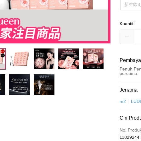
新生飲8
Kuantiti
Pembaya
Penuh Pen
percuma
Kaedah 
Jenama
Kad Kredi
m2
LUD
LINE Pay
Ciri Prod
Apple Pay
No. Produ
JKOPAY
11829244