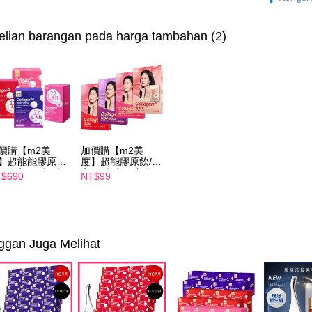
▲品牌聯
pembeli, n
untuk peng
►LUDEY
lian barangan pada harga tambahan (2)
Pengumpul
(https://aft
►m2 美度
Jumlah yan
kelulusan 
pembayara
20% setah
mendapatk
untuk men
價購【m2美
加價購【m2美
Sila hubun
】超能能膠原飲
度】超能膠原飲/晚
mempunyai
入/晚安飲4入/水
安飲/水光飲/新生
$690
NT$99
飲4入/新生飲4
飲-孫藝珍推薦(任
penggunaan
-孫藝珍推薦(任
選1盒)
peribadi y
1盒)
digunakan 
ggan Juga Melihat