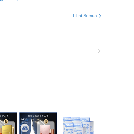
合限定
o. telefon, nama penerima, no. telefon, alamat penerima)
gunaan perkhidmatan. Sila rujuk kepada "Penyata
A 露緹雅
LUDEYA 所有商品
an Data Peribadi, Pemprosesan, Penggunaan"
Lihat Semua
ee.tw/privacypolicy/
) untuk maklumat lanjut.
美麗補給 / 膠原蛋白
g diperakui untuk pengguna kali pertama yang lulus
boleh sehingga NT$10,000. Jika pengguna tidak membuat
n dalam tempoh tersebut, yuran pembayaran lewat sebanyak
un akan dikenakan. Pengguna bawah umur dikehendaki
an kebenaran daripada ibu bapa atau penjaga yang sah
ggunakan AFTEE.
gi NP Taiwan Inc. di
cs_tw@netprotections.co.jp
jika anda
 sebarang kebimbangan mengenai pemprosesan dan
 pada data peribadi. Jika anda tidak bersetuju dengan data
ang disenaraikan seperti di atas akan dikumpul dan
oleh AFTEE, sila jangan gunakan perkhidmatan ini.