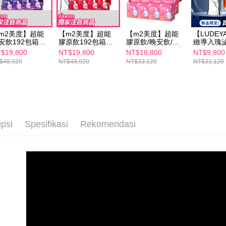
m2美度】超能
【m2美度】超能
【m2美度】超能
【LUDEY
安飲192包箱購
膠原飲192包箱購
膠原飲/晚安飲/水
緻導入瑰
(8入/24盒)+
組(8入/24盒)+
光飲192包組-孫藝
(超級法拉
$19,800
NT$19,800
NT$18,800
NT$9,800
LUDEYA】超緊
【LUDEYA】超緊
珍推薦(8入/24盒
$48,920
NT$48,920
NT$33,120
NT$31,120
導入美容儀(1入)
緻導入美容儀(1入)
箱購組) 宅配/海外
級法拉 -宅配/海
超級法拉 -宅配/海
限定
限定
外限定
ipsi
Spesifikasi
Rekomendasi