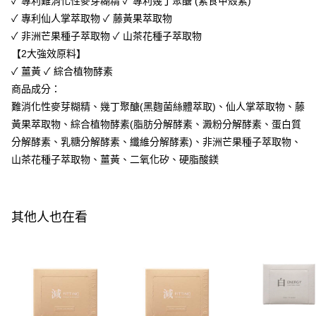
✓ 專利難消化性麥芽糊精 ✓ 專利幾丁聚醣 (素食甲殼素)
ATM／網路銀行／等多元方式進行付款，方視為交易完成。
萊爾富取貨付款
※ 請注意：結帳手續完成當下不需立刻繳費，但若您需要取消訂單，請聯絡
✓ 專利仙人掌萃取物 ✓ 藤黃果萃取物
每筆NT$100，滿NT$600(含以上)免運費
購買商品的店家。未經商家同意取消之訂單仍視為有效，需透過AFTEE先享
✓ 非洲芒果種子萃取物 ✓ 山茶花種子萃取物
後付繳納相關費用。
【2大強效原料】
付款後萊爾富取貨
※ 交易是否成功請以「AFTEE先享後付 」之結帳頁面顯示為準，若有關於
是否繳費成功／繳費後需取消欲退款等相關疑問，請聯繫「AFTEE先享後付
✓ 薑黃 ✓ 綜合植物酵素
每筆NT$100，滿NT$600(含以上)免運費
客戶支援中心」
https://netprotections.freshdesk.com/support/home
商品成分：
7-11付款取貨
【注意事項】
難消化性麥芽糊精、幾丁聚醣(黑麴菌絲體萃取)、仙人掌萃取物、藤
１．透過由恩沛科技股份有限公司提供之「AFTEE先享後付」服務完成之交
每筆NT$100，滿NT$600(含以上)免運費
黃果萃取物、綜合植物酵素(脂肪分解酵素、澱粉分解酵素、蛋白質
易，需依本服務之必要範圍內提供個人資料，並將交易相關給付款項請求債
分解酵素、乳糖分解酵素、纖維分解酵素)、非洲芒果種子萃取物、
權轉讓予恩沛科技股份有限公司。
付款後7-11取貨
２．關於個人資料處理事宜，請瀏覽以下網址：
山茶花種子萃取物、薑黃、二氧化矽、硬脂酸鎂
每筆NT$100，滿NT$600(含以上)免運費
https://aftee.tw/terms/#terms3
３．未成年的使用者請事先徵得法定代理人或監護人之同意方可使用
宅配
「AFTEE先享後付」，若未經同意申辦者引起之損失，本公司不負相關責
任。
每筆NT$100，滿NT$600(含以上)免運費
其他人也在看
４．使用「AFTEE先享後付」時，將依據個別帳號之用戶狀況，依本公司即
時審查核予不同之上限額度；若仍有額度不足之情形，本公司將視審查結果
離島配送
請求用戶進行身份認證。
每筆NT$150，滿NT$1,500(含以上)免運費
５．嚴禁一人註冊多個帳號或使用他人資訊註冊。若發現惡意使用之情形，
恩沛科技股份有限公司將有權停止該用戶之使用額度並採取法律行動。