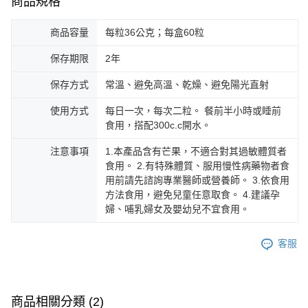
商品規格
商品容量
每粒36公克；每盒60粒
保存期限
2年
保存方式
常溫、避免高溫、乾燥、避免陽光直射
使用方式
每日一次，每次二粒。 餐前半小時或睡前
食用，搭配300c.c開水。
注意事項
1.本產品含有芒果，不適合對其過敏體質者
食用。 2.有特殊體質、服用慢性病藥物者食
用前請先諮詢專業醫師或營養師。 3.依食用
方法食用，避免兒童任意取食。 4.建議孕
婦、哺乳婦女及嬰幼兒不宜食用。
客服
商品相關分類 (2)