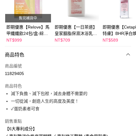
Apple Pay
街口支付
售完補貨中
悠遊付
即期優惠【Relove】馬
即期優惠【一日茶道】
即期優惠【Cetaph
甲纖纖飲24包/盒-綜合
皇家胭脂保濕沐浴乳
特膚】BHR淨白
Google Pay
口味(效期2027-01-22)
600ml 效期2027/2/19
妝水 150mL 效期
NT$999
NT$709
NT$589
2027/3/1
全盈+PAY
商品特色
AFTEE先享後付
相關說明
商品編號
【關於「AFTEE先享後付」】
11829405
ATM付款
AFTEE先享後付是「在收到商品之後才付款」的支付方式。 讓您購物簡單
便利好安心！
商品特色
１．簡單：不需註冊會員、不需綁卡、不需儲值。
運送方式
減下負擔、減下包袱，減去身體不需要的
２．便利：只要手機號碼，簡訊認證，即可結帳。
３．安心：先確認商品／服務後，再付款。
一切從減，創造人生的高度及美度！
全家付款取貨
✓蛋奶素者可食
每筆NT$100，滿NT$600(含以上)免運費
【「AFTEE先享後付」結帳流程】
１．於結帳方式選擇「AFTEE先享後付」後，將跳轉至「AFTEE先享後付」
付款後全家取貨
銷售重點
結帳頁面，進行簡訊認證並確認金額後，即可完成結帳。
２．訂單成立數日內，您將收到繳費通知簡訊。
【6大專利成分】
每筆NT$100，滿NT$600(含以上)免運費
３．收到繳費通知簡訊後14天內，點擊此簡訊中的連結，可透過四大超商／