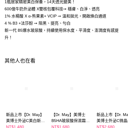
AFTEE先享後付是「在收到商品之後才付款」的支付方式。 讓您購物簡單
1瓶居家精密美白保養，14天透光變美！
便利好安心！
600億牛奶外泌體 X雙核包覆科技➙ 穩膚、白淨、透亮
１．簡單：不需註冊會員、不需綁卡、不需儲值。
運送方式
２．便利：只要手機號碼，簡訊認證，即可結帳。
1% 水楊酸 X α-熊果素+ VCIP ➙ 溫和拋光，開啟煥白通道
３．安心：先確認商品／服務後，再付款。
全家付款取貨
4 % B3 +法莎酚 ➙ 阻黑、提亮、勻白
每筆NT$100，滿NT$600(含以上)免運費
新一代 B5爆水玻尿酸，持續使用保水度、平滑度、澎潤度有感提
【「AFTEE先享後付」結帳流程】
１．於結帳方式選擇「AFTEE先享後付」後，將跳轉至「AFTEE先享後付」
升！
付款後全家取貨
結帳頁面，進行簡訊認證並確認金額後，即可完成結帳。
２．訂單成立數日內，您將收到繳費通知簡訊。
每筆NT$100，滿NT$600(含以上)免運費
３．收到繳費通知簡訊後14天內，點擊此簡訊中的連結，可透過四大超商／
ATM／網路銀行／等多元方式進行付款，方視為交易完成。
萊爾富取貨付款
其他人也在看
※ 請注意：結帳手續完成當下不需立刻繳費，但若您需要取消訂單，請聯絡
每筆NT$100，滿NT$600(含以上)免運費
購買商品的店家。未經商家同意取消之訂單仍視為有效，需透過AFTEE先享
後付繳納相關費用。
付款後萊爾富取貨
※ 交易是否成功請以「AFTEE先享後付 」之結帳頁面顯示為準，若有關於
是否繳費成功／繳費後需取消欲退款等相關疑問，請聯繫「AFTEE先享後付
每筆NT$100，滿NT$600(含以上)免運費
客戶支援中心」
https://netprotections.freshdesk.com/support/home
7-11付款取貨
【注意事項】
１．透過由恩沛科技股份有限公司提供之「AFTEE先享後付」服務完成之交
每筆NT$100，滿NT$600(含以上)免運費
易，需依本服務之必要範圍內提供個人資料，並將交易相關給付款項請求債
權轉讓予恩沛科技股份有限公司。
付款後7-11取貨
新品上市【Dr. May】
【Dr. May】美博士
新品上市【Dr. M
２．關於個人資料處理事宜，請瀏覽以下網址：
美博士外泌C美白新客
B5HA玻尿酸保濕霜
美博士外泌C微晶
每筆NT$100，滿NT$600(含以上)免運費
https://aftee.tw/terms/#terms3
推薦組-外泌C微晶美白
(30ml) 水磁力精華霜
精華(30ml)+紅
NT$1,480
NT$1,680
NT$2,680