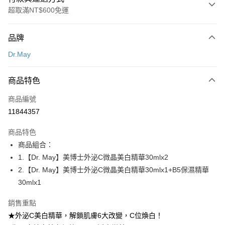
超取滿NT$600免運
付款方式
品牌
信用卡一次付款
Dr.May
超商取貨付款
商品特色
LINE Pay
商品編號
Apple Pay
11844357
街口支付
商品特色
悠遊付
商品組合：
Google Pay
1.【Dr. May】美博士外泌C微晶美白精華30mlx2
2.【Dr. May】美博士外泌C微晶美白精華30mlx1+B5保濕精華
全盈+PAY
30mlx1
AFTEE先享後付
銷售重點
相關說明
★外泌C美白精華，解鎖肌膚6大改變，C位煥白！
【關於「AFTEE先享後付」】
ATM付款