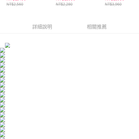
３．未成年的使用者請事先徵得法定代理人或監護人之同意方可使用
NT$2,560
NT$2,280
NT$3,960
宅配
精華(30ml)+專業VC美
修煥膚新生精華
「AFTEE先享後付」，若未經同意申辦者引起之損失，本公司不負相關責
白面膜(4片/盒)
(30ml)/PDRN
任。
每筆NT$100，滿NT$600(含以上)免運費
４．使用「AFTEE先享後付」時，將依據個別帳號之用戶狀況，依本公司即
濕修護精華(30ml
時審查核予不同之上限額度；若仍有額度不足之情形，本公司將視審查結果
選1
離島配送
詳細說明
相關推薦
請求用戶進行身份認證。
每筆NT$150，滿NT$1,500(含以上)免運費
５．嚴禁一人註冊多個帳號或使用他人資訊註冊。若發現惡意使用之情形，
恩沛科技股份有限公司將有權停止該用戶之使用額度並採取法律行動。
海外配送
查看運費
海外配送(澳門)
查看運費
海外配送(馬來西亞)
查看運費
海外配送(澳洲)
查看運費