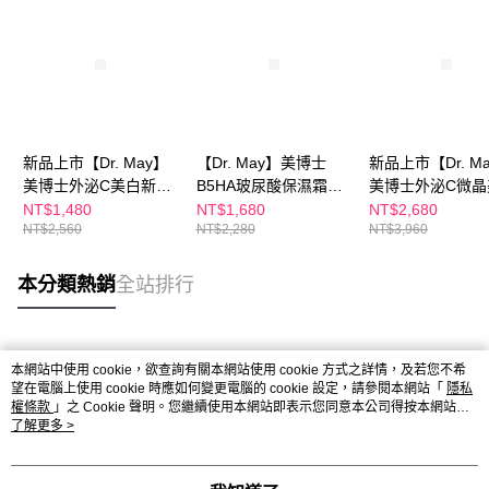
新品上市【Dr. May】
【Dr. May】美博士
新品上市【Dr. M
美博士外泌C美白新客
B5HA玻尿酸保濕霜
美博士外泌C微晶
推薦組-外泌C微晶美白
(30ml) 水磁力精華霜
精華(30ml)+紅
NT$1,480
NT$1,680
NT$2,680
NT$2,560
NT$2,280
NT$3,960
精華(30ml)+專業VC美
修煥膚新生精華
白面膜(4片/盒)
(30ml)/PDRN
濕修護精華(30ml
本分類熱銷
全站排行
選1
熱門標籤
本網站中使用 cookie，欲查詢有關本網站使用 cookie 方式之詳情，及若您不希
望在電腦上使用 cookie 時應如何變更電腦的 cookie 設定，請參閱本網站「
隱私
權條款
」之 Cookie 聲明。您繼續使用本網站即表示您同意本公司得按本網站使
用條款之 Cookie 聲明使用 cookie。
了解更多 >