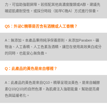
力，可協助強韌屏障。若搭配其他高濃度酸類或A醇，建議先
確認肌膚耐受性，或採分時段（如早C晚A）方式進行保養。
Q5：外泌C精華是否含有酒精或人工香精？
A：無添加。本產品秉持純淨保養原則，未添加Paraben、礦
物油、人工香精、人工色素及酒精，讓您在使用高效美白成分
的同時，也能安心無負擔。
Q：此產品的黃色是來自哪裡？
A：此產品的黃色是來自Q10。精華呈現淡黃色，是來自輔酵
素Q10(Q10)的自然色澤，為肌膚注入強韌能量，幫助提亮膚
色與延緩老化。