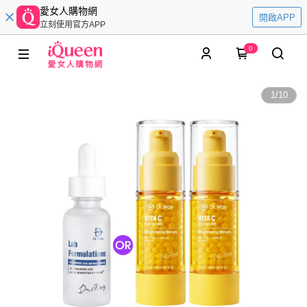
愛女人購物網
開啟APP
立刻使用官方APP
0
1
/
10