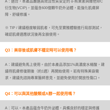
A：適合，本產品嚴選高效且性質安定的 α-熊果素與維他命C
衍生物(VCIP)，並蘊含600億顆牛奶外泌體，能強化肌膚屏
障、舒緩修護。
※ TIP / 建議極度敏弱肌者，可先至寶雅體驗進行局部測試，
確認肌膚適應狀況後再全臉使用。
Q3：美容後或肌膚不穩定時可以使用嗎？
A：建議避免馬上使用。由於本產品添加1%高濃度水楊酸，建
議待肌膚修復期後（約1週）再開始使用。若有特殊美容需
求，建議先諮詢專業醫師意見，並避免使用於開放性傷口。
Q4：可以與其他酸類或A醇一起使用嗎？
A：可以。本產品蘊含牛奶外泌體，具備良好的穩定與修護