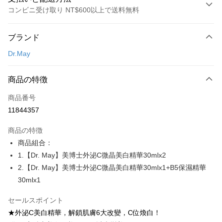
コンビニ受け取り NT$600以上で送料無料
お支払い方法
ブランド
クレジットカード1回払い
Dr.May
コンビニ店頭代金引換
LINE Pay
商品の特徴
Apple Pay
商品番号
11844357
JKOPAY
商品の特徴
Easy Wallet
商品組合：
Google Pay
1.【Dr. May】美博士外泌C微晶美白精華30mlx2
2.【Dr. May】美博士外泌C微晶美白精華30mlx1+B5保濕精華
Plus Pay
30mlx1
AFTEE代金後払い
セールスポイント
説明
★外泌C美白精華，解鎖肌膚6大改變，C位煥白！
一、 AFTEE代金後払いについて
ATM払い
1.お支払い方法でAFTEE代金後払いを選択すると、携帯電話認証ウィンド