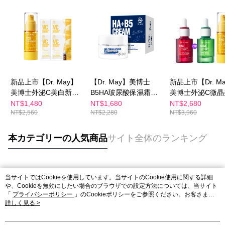
新品上市【Dr. May】
【Dr. May】美博士
新品上市【Dr. M
美博士外泌C美白新客
B5HA玻尿酸保濕霜
美博士外泌C微晶
推薦組-外泌C微晶美白
(30ml) 水磁力精華霜
精華(30ml)+紅
NT$1,480
NT$1,680
NT$2,680
NT$2,560
NT$2,280
NT$3,960
精華(30ml)+專業VC美
修煥膚新生精華
白面膜(4片/盒)
(30ml)/PDRN
濕修護精華(30ml
本カテゴリーの人気商品
サイト全体のランキング
選1
人気タグ
当サイトではCookieを使用しています。当サイトのCookie使用に関する詳細
や、Cookieを無効にしたい場合のブラウザでの設定方法については、当サイト
「
プライバシーポリシー
」のCookieポリシーをご参照ください。お客さま
が、当サイトを引き続き使用される場合、当社がサイト利用規約のCookieポリ
詳しく見る >
シーに基づいてCookieを使用することに同意したものとみなします。