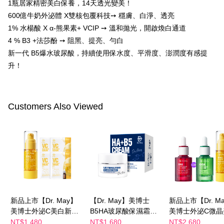
1瓶居家精密美白保養，14天透光變美！
ウが表示されます。
600億牛奶外泌體 X雙核包覆科技➙ 穩膚、白淨、透亮
2.SMSで認証してお支払い手続を進めてください。
配送方法
3.注文するときのお支払いは不要です。商品はご指定の住所に配送されま
1% 水楊酸 X α-熊果素+ VCIP ➙ 溫和拋光，開啟煥白通道
す。
全家付款取貨
4 % B3 +法莎酚 ➙ 阻黑、提亮、勻白
4.ご注文が完了すると、携帯に支払い通知のSMSが届きます。アプリ会員
配送毎にNT$100、NT$600以上で送料無料
新一代 B5爆水玻尿酸，持續使用保水度、平滑度、澎潤度有感提
の場合は、AFTEE アプリプッシュ通知が届きます。
5.商品受け取り時のお支払いは不要です。商品を確かめてから、SMSまた
升！
付款後全家取貨
はアプリの通知に従って、4大コンビニ、またはATM/オンラインバンキン
グでお支払いください。
配送毎にNT$100、NT$600以上で送料無料
代金納付期限は最短で 14 日以内ですので、ご注意ください。AFTEE アプ
萊爾富取貨付款
Customers Also Viewed
リをダウンロードして AFTEE 会員になるとお支払い期限を最長 45 日以内
配送毎にNT$100、NT$600以上で送料無料
まで延長できます。
付款後萊爾富取貨
お支払期限は、ショップが請求した期日と、AFTEEで延長できる日数をも
とに計算されます。AFTEEで注文すると、商品を受け取るまで支払い期限
配送毎にNT$100、NT$600以上で送料無料
を延長できますが、商品を期限内に受け取れない場合があります（例：予
約商品や商品到着日が比較的遅い商品）。そのため、商品到着の有無に関
7-11付款取貨
わらず、AFTEEで指定された期限内にお支払いください。
配送毎にNT$100、NT$600以上で送料無料
二、支払い限度額
付款後7-11取貨
1.初回 AFTEEを ご利用の際に、認証結果及び当社の審査の結果に基づ
新品上市【Dr. May】
【Dr. May】美博士
新品上市【Dr. M
き、限度額が設定されます。
美博士外泌C美白新客
B5HA玻尿酸保濕霜
美博士外泌C微晶
配送毎にNT$100、NT$600以上で送料無料
2.決済金額は最低NT$20です。
推薦組-外泌C微晶美白
(30ml) 水磁力精華霜
精華(30ml)+紅
NT$1,480
NT$1,680
NT$2,680