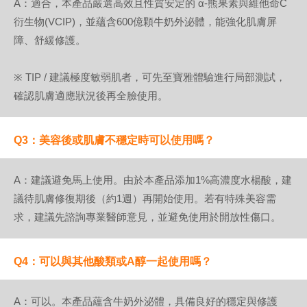
A：適合，本產品嚴選高效且性質安定的 α-熊果素與維他命C
衍生物(VCIP)，並蘊含600億顆牛奶外泌體，能強化肌膚屏
障、舒緩修護。
※ TIP / 建議極度敏弱肌者，可先至寶雅體驗進行局部測試，
確認肌膚適應狀況後再全臉使用。
Q3：美容後或肌膚不穩定時可以使用嗎？
A：建議避免馬上使用。由於本產品添加1%高濃度水楊酸，建
議待肌膚修復期後（約1週）再開始使用。若有特殊美容需
求，建議先諮詢專業醫師意見，並避免使用於開放性傷口。
Q4：可以與其他酸類或A醇一起使用嗎？
A：可以。本產品蘊含牛奶外泌體，具備良好的穩定與修護