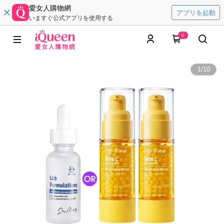
愛女人購物網
アプリを起動
いますぐ公式アプリを使用する
0
1
/
10