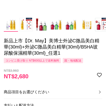
新品上市【Dr. May】美博士外泌C微晶美白精
華(30ml)+外泌C微晶美白精華(30ml)/B5HA玻
尿酸保濕精華(30ml)_任選1
コンビニ受け取り NT$600以上で送料無料
国・地域配送
NT$3,960
NT$2,680
商品項目をお選びください
支払いと配送方法