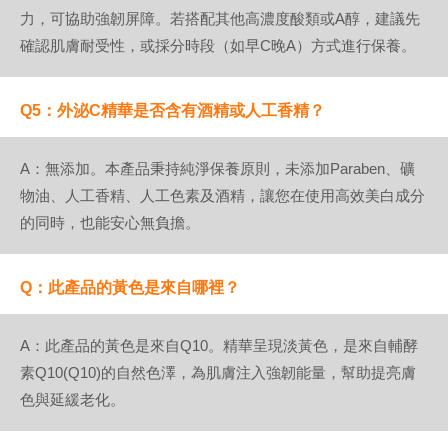
力，可協助強韌屏障。若搭配其他高濃度酸類或A醇，建議先
確認肌膚耐受性，或採分時段（如早C晚A）方式進行保養。
Q5：外泌C精華是否含有酒精或人工香精？
A：無添加。本產品秉持純淨保養原則，未添加Paraben、礦
物油、人工香精、人工色素及酒精，讓您在使用高效美白成分
的同時，也能安心無負擔。
Q：此產品的黃色是來自哪裡？
A：此產品的黃色是來自Q10。精華呈現淡黃色，是來自輔酵
素Q10(Q10)的自然色澤，為肌膚注入強韌能量，幫助提亮膚
色與延緩老化。