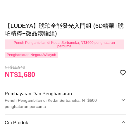
【LUDEYA】琥珀全能發光入門組 (6D精華+琥
珀精粹+微晶滾輪組)
Penuh Pengambilan di Kedai Serbaneka, NT$600 penghataran
percuma
Penghantaran Negara/Wilayah
NT$11,940
NT$1,680
Pembayaran Dan Penghantaran
Penuh Pengambilan di Kedai Serbaneka, NT$600
penghataran percuma
Kaedah Pembayaran
Ciri Produk
Kad Kredit (Bayaran Penuh)