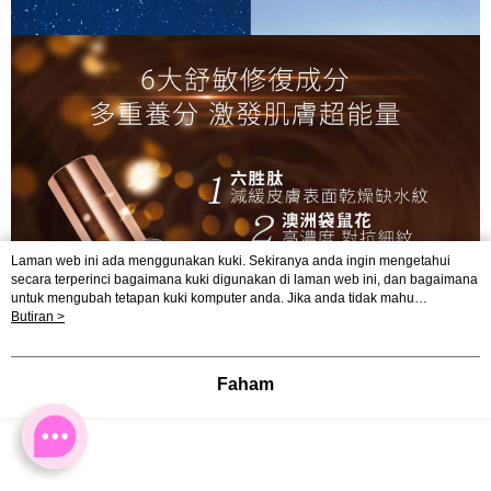
Laman web ini ada menggunakan kuki. Sekiranya anda ingin mengetahui
secara terperinci bagaimana kuki digunakan di laman web ini, dan bagaimana
untuk mengubah tetapan kuki komputer anda. Jika anda tidak mahu
menggunakan kuki di komputer anda, sila rujuk penerangan mengenai kuki.
Butiran >
Dasar Privasi
Laman web ini ada menggunakan kuki. Sekiranya anda ingin
mengetahui secara terperinci bagaimana kuki digunakan di laman web ini,
dan bagaimana untuk mengubah tetapan kuki komputer anda. Jika anda tidak
Faham
mahu menggunakan kuki di komputer anda, sila rujuk penerangan mengenai
kuki.