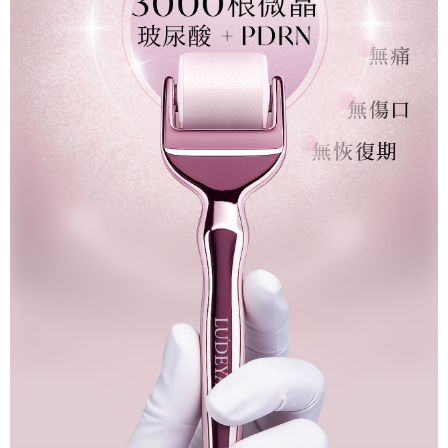
2. Amaun perbelanjaan minimum mestilah lebih besar daripada NT$20.
NT$600 atau lebih
3. Pada masa ini hanya tersedia untuk ahli Taiwan.
宅配
Ketiga, Syarat Perkhidmatan
Perkhidmatan AFTEE Beli Sekarang Bayar Kemudian disediakan oleh NP
NT$100/pesanan | Penghantaran percuma untuk pesanan
Taiwan, Inc. dan AFTEE akan membuat bil kepada pengguna. AFTEE
NT$600 atau lebih
akan menggunakan data peribadi yang dikumpul (termasuk nama
pembeli, no. telefon, nama penerima, no. telefon, alamat penerima) untuk
離島配送
penggunaan perkhidmatan. Sila rujuk kepada "Penyata Pengumpulan
Data Peribadi, Pemprosesan, Penggunaan"
NT$150/pesanan | Penghantaran percuma untuk pesanan
(https://aftee.tw/privacypolicy/
) untuk maklumat lanjut.
NT$1,500 atau lebih
Jumlah yang diperakui untuk pengguna kali pertama yang lulus
海外配送
Kadar Penghantaran
kelulusan boleh sehingga NT$10,000. Jika pengguna tidak membuat
pembayaran dalam tempoh tersebut, yuran pembayaran lewat sebanyak
海外配送(澳門)
Kadar Penghantaran
20% setahun akan dikenakan. Pengguna bawah umur dikehendaki
mendapatkan kebenaran daripada ibu bapa atau penjaga yang sah
海外配送(馬來西亞)
Kadar Penghantaran
untuk menggunakan AFTEE.
海外配送(澳洲)
Kadar Penghantaran
Sila hubungi NP Taiwan Inc. di
cs_tw@netprotections.co.jp
jika anda
mempunyai sebarang kebimbangan mengenai pemprosesan dan
penggunaan pada data peribadi. Jika anda tidak bersetuju dengan data
peribadi yang disenaraikan seperti di atas akan dikumpul dan digunakan
oleh AFTEE, sila jangan gunakan perkhidmatan ini.