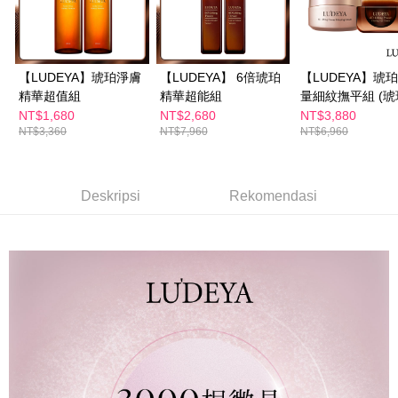
manakala ahli aplikasi akan menerima pemberitahuan tolak aplikasi
NT$600 atau lebih
AFTEE.
5. Tiada bayaran diperlukan apabila anda menerima produk. Sila buat
pembayaran di empat kedai serbaneka utama, ATM atau perbankan
付款後全家取貨
dalam talian dengan SMS pembayaran atau pemberitahuan tolak aplikasi
NT$100/pesanan | Penghantaran percuma untuk pesanan
【LUDEYA】琥珀淨膚
【LUDEYA】 6倍琥珀
【LUDEYA】琥
AFTEE.
精華超值組
精華超能組
量細紋撫平組 (
NT$600 atau lebih
Sila ambil perhatian bahawa tempoh pembayaran adalah 14 hari. Walau
升級版+琥珀眼霜
NT$1,680
NT$2,680
NT$3,880
萊爾富取貨付款
bagaimanapun, bagi mereka yang telah memuat turun Aplikasi AFTEE
NT$3,360
NT$7,960
NT$6,960
dan mendaftar sebagai ahli AFTEE boleh menikmati tempoh pembayaran
NT$100/pesanan | Penghantaran percuma untuk pesanan
sehingga 45 hari.
NT$600 atau lebih
Tempoh pembayaran dikira dari masa kedai meminta pembayaran anda,
Deskripsi
Rekomendasi
付款後萊爾富取貨
ditambah dengan bilangan hari yang boleh dilanjutkan oleh AFTEE. Anda
boleh melanjutkan tempoh pembayaran anda sebelum anda menerima
NT$100/pesanan | Penghantaran percuma untuk pesanan
pesanan. Walau bagaimanapun, tiada jaminan bahawa anda boleh
NT$600 atau lebih
menerima pesanan anda semasa tempoh pembayaran (cth.: produk
prapesanan atau produk yang mungkin mengambil masa yang lebih
7-11付款取貨
lama untuk dihantar). Oleh itu, anda dikehendaki membuat pembayaran
kepada AFTEE dalam tempoh sama ada anda menerima pesanan.
NT$100/pesanan | Penghantaran percuma untuk pesanan
NT$600 atau lebih
Kedua, Sekatan Pembayaran
1. Jumlah yang diperakui untuk pengguna kali pertama boleh sehingga
付款後7-11取貨
NT$10,000. Amaun diperakui sebenar yang diluluskan akan berdasarkan
keputusan pensijilan dan semakan oleh AFTEE.
NT$100/pesanan | Penghantaran percuma untuk pesanan