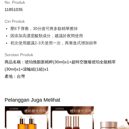
No. Produk
Pengambilan di Kedai Serbaneka
11851035
LINE Pay
Ciri Produk
Apple Pay
壓6下厚敷，30分後可將多餘精華擦掉
因添加高濃度酸類成分，建議於夜間使用
JKOPAY
初次使用建議2-3天使用一次，再漸進式增加頻率
Easy Wallet
Sorotan Produk
Google Pay
商品名稱：琥珀煥顏新精粹(30ml)x1+超時空微臻琥珀全能精萃
Plus PAY
(30ml)x1+滾輪組(1組)x1
產地：台灣
AFTEE
Deskripsi
Pertama, Mengenai Perkhidmatan AFTEE Beli Sekarang Bayar Kemudian
Pemindahan ATM
1. Dengan memilih AFTEE sebagai kaedah pembayaran, mesej
Pelanggan Juga Melihat
pengesahan AFTEE akan muncul.
2. Anda boleh meneruskan pembayaran selepas pengesahan SMS.
Pilihan Penghantaran
3. Tiada bayaran diperlukan apabila pesanan disahkan. Produk akan
dihantar ke alamat yang ditetapkan.
全家付款取貨
4. Setelah pesanan disahkan, anda akan menerima SMS pembayaran
NT$100/pesanan | Penghantaran percuma untuk pesanan