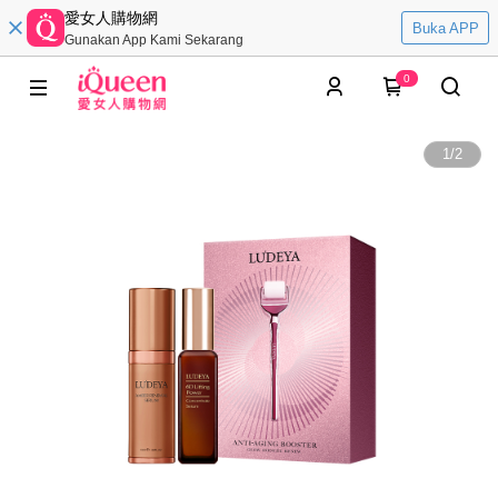
愛女人購物網
Buka APP
Gunakan App Kami Sekarang
0
1
/
2