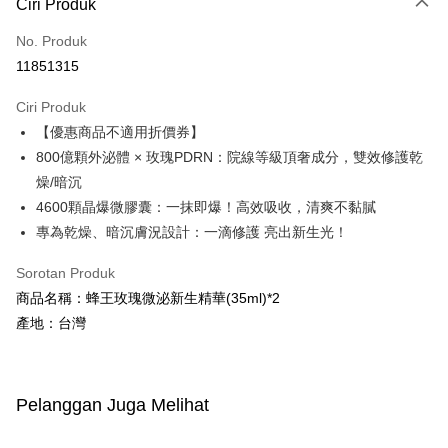
Ciri Produk
Kad Kredit (Bayaran Penuh)
No. Produk
Pengambilan di Kedai Serbaneka
11851315
LINE Pay
Ciri Produk
Apple Pay
【優惠商品不適用折價券】
800億顆外泌體 × 玫瑰PDRN：院線等級頂奢成分，雙效修護乾
JKOPAY
燥/暗沉
Easy Wallet
4600顆晶爆微膠囊：一抹即爆！高效吸收，清爽不黏膩
專為乾燥、暗沉膚況設計：一滴修護 亮出新生光！
Google Pay
Plus PAY
Sorotan Produk
商品名稱：蜂王玫瑰微泌新生精華(35ml)*2
AFTEE
產地：台灣
Deskripsi
Pertama, Mengenai Perkhidmatan AFTEE Beli Sekarang Bayar Kemudian
Pemindahan ATM
1. Dengan memilih AFTEE sebagai kaedah pembayaran, mesej
pengesahan AFTEE akan muncul.
Pelanggan Juga Melihat
2. Anda boleh meneruskan pembayaran selepas pengesahan SMS.
Pilihan Penghantaran
3. Tiada bayaran diperlukan apabila pesanan disahkan. Produk akan
dihantar ke alamat yang ditetapkan.