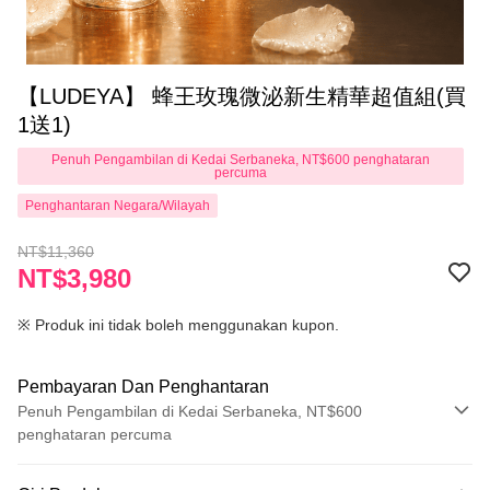
【LUDEYA】 蜂王玫瑰微泌新生精華超值組(買
1送1)
Penuh Pengambilan di Kedai Serbaneka, NT$600 penghataran
percuma
Penghantaran Negara/Wilayah
NT$11,360
NT$3,980
※ Produk ini tidak boleh menggunakan kupon.
Pembayaran Dan Penghantaran
Penuh Pengambilan di Kedai Serbaneka, NT$600
penghataran percuma
Kaedah Pembayaran