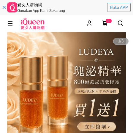
愛女人購物網
Buka APP
Gunakan App Kami Sekarang
0
1
/
3