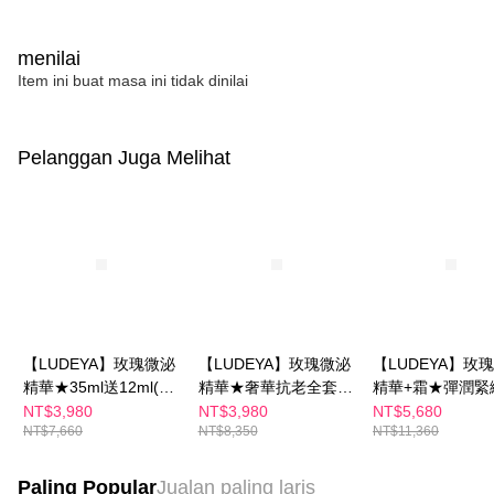
oleh AFTEE, sila jangan gunakan perkhidmatan ini.
menilai
Item ini buat masa ini tidak dinilai
Pelanggan Juga Melihat
【LUDEYA】玫瑰微泌
【LUDEYA】玫瑰微泌
【LUDEYA】玫
精華★35ml送12ml(買
精華★奢華抗老全套組
精華+霜★彈潤緊
大送小)
(買1送4)
（精華35ml+霜60
NT$3,980
NT$3,980
NT$5,680
NT$7,660
NT$8,350
NT$11,360
Paling Popular
Jualan paling laris