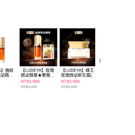
YA】撫紋
【LUDEYA】玫瑰
【LUDEYA】蜂王
【LUDEYA】超緊
+瑰泌精華
微泌精華★奢華抗
玫瑰微泌新生霜(瑰
緻微臻琥珀新生露
老全套組(買1送4)
泌霜)
(升級版) 120ml
NT$3,980
NT$3,980
NT$2,180
NT$8,350
NT$5,680
NT$2,880