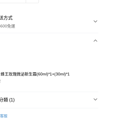
送方式
600免運
次付款
付款
王玫瑰微泌新生霜(60ml)*1+(30ml)*1
灣
類 (1)
A 露緹雅
LUDEYA 所有商品
y
客服