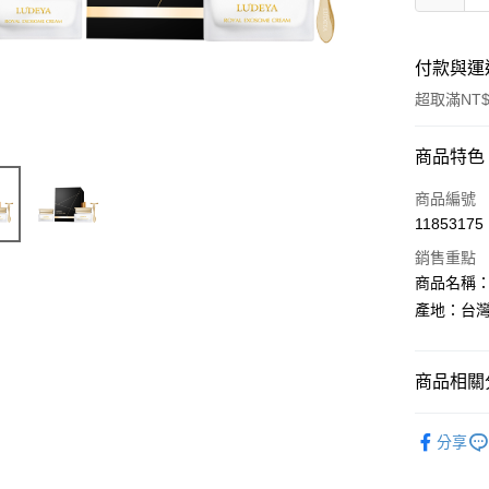
付款與運
超取滿NT$
付款方式
商品特色
信用卡一
商品編號
11853175
超商取貨
銷售重點
LINE Pay
商品名稱：蜂
產地：台
Apple Pay
街口支付
商品相關分
悠遊付
►LUDEY
Google Pa
分享
全盈+PAY