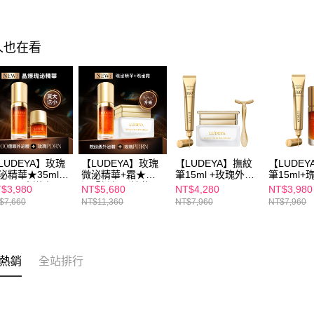
人也在看
LUDEYA】玫瑰
【LUDEYA】玫瑰
【LUDEYA】撫紋
【LUDE
泌精華★35ml送
微泌精華+霜★彈
筆15ml +玫瑰外泌
筆15ml
2ml(買大送小)
潤緊緻組（精華
霜60ml
35ml
$3,980
NT$5,680
NT$4,280
NT$3,980
35ml+霜60ml）
$7,660
NT$11,360
NT$7,960
NT$7,960
熱銷
全站排行