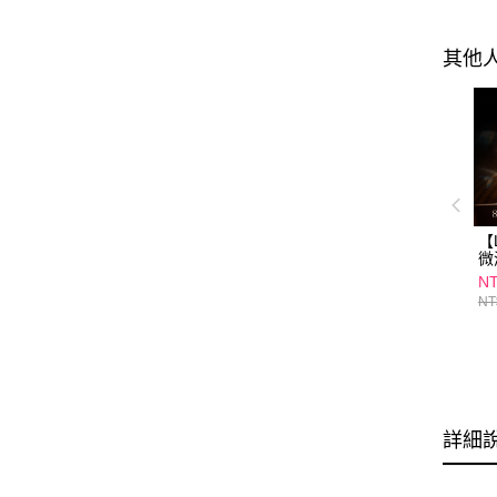
其他
【
微
1
NT
NT
詳細