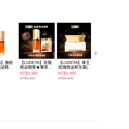
享後付
FTEE先享後付」】
先享後付是「在收到商品之後才付款」的支付方式。 讓您購物簡單
心！
：不需註冊會員、不需綁卡、不需儲值。
：只要手機號碼，簡訊認證，即可結帳。
：先確認商品／服務後，再付款。
取貨
EE先享後付」結帳流程】
00，滿NT$600(含以上)免運費
方式選擇「AFTEE先享後付」後，將跳轉至「AFTEE先享後
YA】撫紋
【LUDEYA】玫瑰
【LUDEYA】蜂王
【LUDEYA】超緊
頁面，進行簡訊認證並確認金額後，即可完成結帳。
+瑰泌精華
微泌精華★奢華抗
玫瑰微泌新生霜(瑰
緻微臻琥珀新生露
老全套組(買1送4)
泌霜)
(升級版) 120ml
家取貨
成立數日內，您將收到繳費通知簡訊。
NT$3,980
NT$3,980
NT$2,180
費通知簡訊後14天內，點擊此簡訊中的連結，可透過四大超商
NT$8,350
NT$5,680
NT$2,880
00，滿NT$600(含以上)免運費
網路銀行／等多元方式進行付款，方視為交易完成。
：結帳手續完成當下不需立刻繳費，但若您需要取消訂單，請聯
貨付款
的店家。未經商家同意取消之訂單仍視為有效，需透過AFTEE
繳納相關費用。
00，滿NT$600(含以上)免運費
否成功請以「AFTEE先享後付 」之結帳頁面顯示為準，若有關於
功／繳費後需取消欲退款等相關疑問，請聯繫「AFTEE先享後
爾富取貨
援中心」
https://netprotections.freshdesk.com/support/home
00，滿NT$600(含以上)免運費
項】
取貨