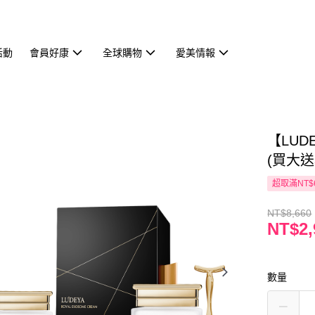
活動
會員好康
全球購物
愛美情報
【LUD
(買大送
超取滿NT$
NT$8,660
NT$2,
數量