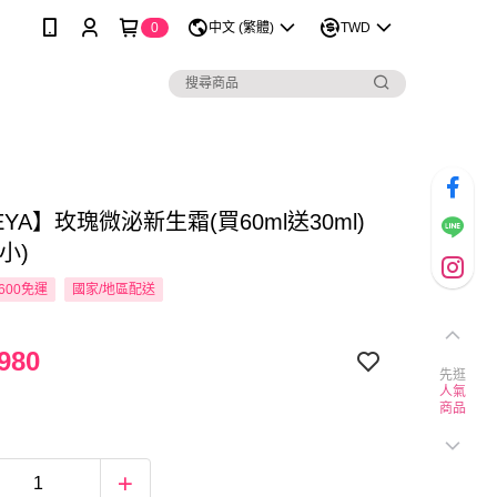
0
中文 (繁體)
TWD
EYA】玫瑰微泌新生霜(買60ml送30ml)
小)
600免運
國家/地區配送
980
先逛
人氣
商品