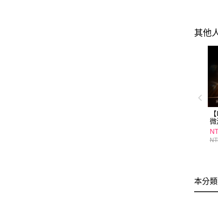
其他
【
微
1
NT
NT
本分類