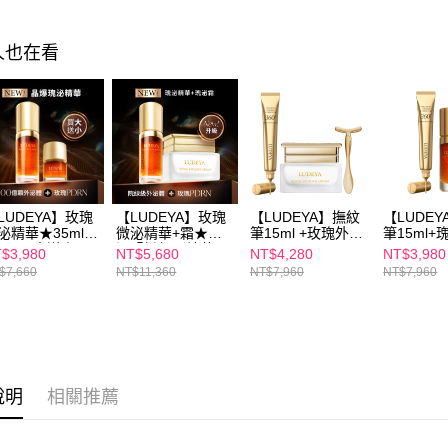
AFTEE先
人也在看
相關說明
【關於「A
ATM付款
AFTEE
便利好安
１．簡單
２．便利
運送方式
３．安心
全家付款
【「AFT
每筆NT$1
１．於結帳
LUDEYA】玫瑰
【LUDEYA】玫瑰
【LUDEYA】撫紋
【LUDE
付」結帳
泌精華★35ml送
微泌精華+霜★彈
筆15ml +玫瑰外泌
筆15ml
2ml(買大送小)
潤緊緻組（精華
霜60ml
35ml
付款後全
２．訂單
$3,980
NT$5,680
NT$4,280
NT$3,980
35ml+霜60ml）
３．收到繳
$7,660
NT$11,360
NT$7,960
NT$7,960
每筆NT$1
／ATM／
※ 請注意
萊爾富取
絡購買商品
先享後付
每筆NT$1
※ 交易是
是否繳費成
付款後萊
說明
相關推薦
付客戶支
每筆NT$1
【注意事
7-11付款