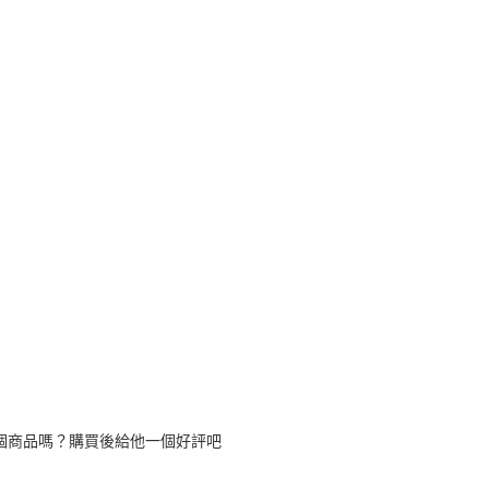
１．透過由
交易，需
每筆NT$1
求債權轉
２．關於
付款後7-1
https://aft
每筆NT$1
３．未成
「AFTE
宅配
任。
４．使用「
每筆NT$1
即時審查
結果請求
離島配送
５．嚴禁
每筆NT$1
形，恩沛
動。
海外配送
海外配送(
海外配送(
海外配送(
個商品嗎？購買後給他一個好評吧