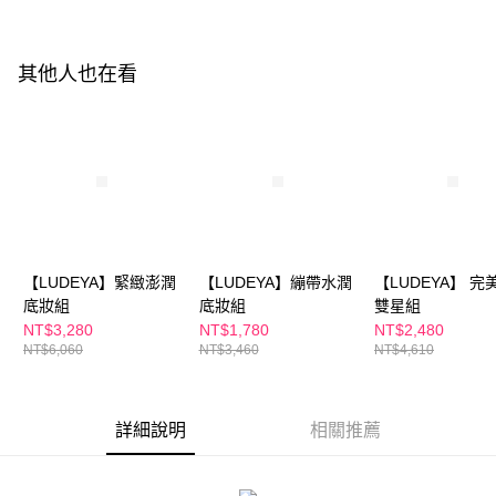
付款後全家取貨
結帳頁面，進行簡訊認證並確認金額後，即可完成結帳。
２．訂單成立數日內，您將收到繳費通知簡訊。
每筆NT$100，滿NT$600(含以上)免運費
３．收到繳費通知簡訊後14天內，點擊此簡訊中的連結，可透過四大超商／
ATM／網路銀行／等多元方式進行付款，方視為交易完成。
其他人也在看
萊爾富取貨付款
※ 請注意：結帳手續完成當下不需立刻繳費，但若您需要取消訂單，請聯絡
每筆NT$100，滿NT$600(含以上)免運費
購買商品的店家。未經商家同意取消之訂單仍視為有效，需透過AFTEE先享
後付繳納相關費用。
付款後萊爾富取貨
※ 交易是否成功請以「AFTEE先享後付 」之結帳頁面顯示為準，若有關於
是否繳費成功／繳費後需取消欲退款等相關疑問，請聯繫「AFTEE先享後付
每筆NT$100，滿NT$600(含以上)免運費
客戶支援中心」
https://netprotections.freshdesk.com/support/home
7-11付款取貨
【注意事項】
１．透過由恩沛科技股份有限公司提供之「AFTEE先享後付」服務完成之交
每筆NT$100，滿NT$600(含以上)免運費
易，需依本服務之必要範圍內提供個人資料，並將交易相關給付款項請求債
【LUDEYA】緊緻澎潤
【LUDEYA】繃帶水潤
【LUDEYA】 完
權轉讓予恩沛科技股份有限公司。
付款後7-11取貨
底妝組
底妝組
雙星組
２．關於個人資料處理事宜，請瀏覽以下網址：
每筆NT$100，滿NT$600(含以上)免運費
https://aftee.tw/terms/#terms3
NT$3,280
NT$1,780
NT$2,480
３．未成年的使用者請事先徵得法定代理人或監護人之同意方可使用
NT$6,060
NT$3,460
NT$4,610
宅配
「AFTEE先享後付」，若未經同意申辦者引起之損失，本公司不負相關責
任。
每筆NT$100，滿NT$600(含以上)免運費
４．使用「AFTEE先享後付」時，將依據個別帳號之用戶狀況，依本公司即
時審查核予不同之上限額度；若仍有額度不足之情形，本公司將視審查結果
詳細說明
相關推薦
離島配送
請求用戶進行身份認證。
每筆NT$150，滿NT$1,500(含以上)免運費
５．嚴禁一人註冊多個帳號或使用他人資訊註冊。若發現惡意使用之情形，
恩沛科技股份有限公司將有權停止該用戶之使用額度並採取法律行動。