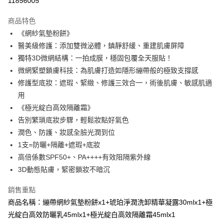
11856005
LINE Pay
商品特色
Apple Pay
《網紗氣墊粉餅》
醫美級修護：添加雙微泌體，鎮靜舒緩、重建肌膚屏障
街口支付
獨特3D微網結構：一拍成膜，穩固包覆全天服貼！
悠遊付
微網緊塑鎖膚科技：為肌膚打造如隱形繃帶般的極致支撐感
修護型底妝：遮瑕、緊緻、修護三效合一，術後肌膚、敏感肌適
Google Pay
用
全盈+PAY
《極光綻白高效隔離霜》
告別繁瑣底妝步驟，輕鬆妝點好氣色
AFTEE先享後付
潤色、防護、妝感全臉光潤到位
相關說明
1支=防曬+隔離+遮瑕+底妝
【關於「AFTEE先享後付」】
ATM付款
AFTEE先享後付是「在收到商品之後才付款」的支付方式。 讓您購物簡單
高倍係數SPF50+、PA++++有效阻隔紫外線
便利好安心！
3D動態貼膚，緊密鎖妝不暗沉
１．簡單：不需註冊會員、不需綁卡、不需儲值。
運送方式
２．便利：只要手機號碼，簡訊認證，即可結帳。
銷售重點
３．安心：先確認商品／服務後，再付款。
全家付款取貨
商品名稱：繃帶網紗氣墊粉餅x1+琥珀淨潤洗卸精華凝露30mlx1+極
每筆NT$100，滿NT$600(含以上)免運費
【「AFTEE先享後付」結帳流程】
光綻白高效防曬乳45mlx1+極光綻白高效隔離霜45mlx1
１．於結帳方式選擇「AFTEE先享後付」後，將跳轉至「AFTEE先享後付」