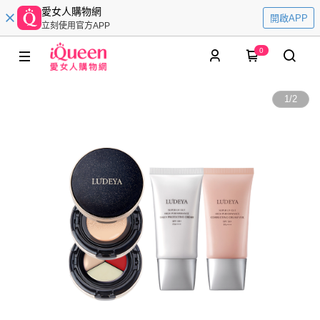
愛女人購物網
開啟APP
立刻使用官方APP
0
1
/
2