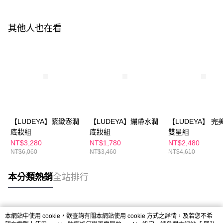
其他人也在看
【LUDEYA】緊緻澎潤
【LUDEYA】繃帶水潤
【LUDEYA】 完
底妝組
底妝組
雙星組
NT$3,280
NT$1,780
NT$2,480
NT$6,060
NT$3,460
NT$4,610
本分類熱銷
全站排行
熱門標籤
本網站中使用 cookie，欲查詢有關本網站使用 cookie 方式之詳情，及若您不希