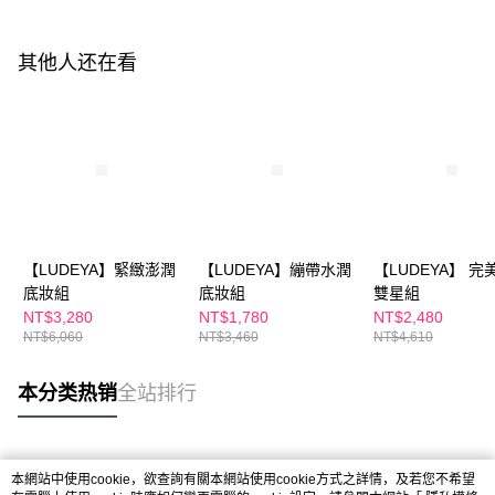
其他人还在看
【LUDEYA】緊緻澎潤
【LUDEYA】繃帶水潤
【LUDEYA】 完
底妝組
底妝組
雙星組
NT$3,280
NT$1,780
NT$2,480
NT$6,060
NT$3,460
NT$4,610
本分类热销
全站排行
热门标签
本網站中使用cookie，欲查詢有關本網站使用cookie方式之詳情，及若您不希望