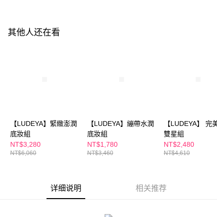
付款後全家取貨
請留意繳費期限為 14 天。唯有下載 AFTEE App 成為 AFTEE 會員者方能享
每笔NT$100，满NT$600(含以上)免运费
有最長 45 天內付款之服務。
其他人还在看
萊爾富取貨付款
繳費期限，為商家向您請款的時間，再加上使用AFTEE可延長的天數所計算
每笔NT$100，满NT$600(含以上)免运费
出。使用AFTEE下訂可以延長您收到商品前的繳費天數，但無法保證一定能
夠在期限內收到商品(例如:預購商品或預計到貨時間較長者)。因此無論收到
付款後萊爾富取貨
商品與否，仍需要請您在AFTEE規定的時間內完成繳費。
每笔NT$100，满NT$600(含以上)免运费
二、付款限制
1. 初次使用 AFTEE 時，將依認證結果及本公司審查結果，核予每個人不同
7-11付款取貨
之上限額度
2. 結帳金額須大於NT$30
每笔NT$100，满NT$600(含以上)免运费
3. 目前僅支援台灣會員
【LUDEYA】緊緻澎潤
【LUDEYA】繃帶水潤
【LUDEYA】 完
付款後7-11取貨
底妝組
底妝組
雙星組
三、聲明條款
每笔NT$100，满NT$600(含以上)免运费
「AFTEE先享後付」(下稱本服務)乃由恩沛科技股份有限公司(下稱 AFTEE )
NT$3,280
NT$1,780
NT$2,480
所提供，並由 AFTEE 向您收取款項。因使用本服務所須提供之個人資料(包
NT$6,060
NT$3,460
NT$4,610
宅配
含但不限於訂購人姓名、電話，收件人姓名、電話、收件地址)，將交付予
AFTEE 於本服務必要服務範圍內運用。關於 AFTEE 對於個人資料之蒐集、
每笔NT$100，满NT$600(含以上)免运费
處理、利用，詳參 AFTEE 官網之『個人資料蒐集、處理及利用告知聲明』
（
https://aftee.tw/privacypolicy/
）。
详细说明
相关推荐
離島配送
每笔NT$150，满NT$1,500(含以上)免运费
若款項超過繳費期限，將根據當次的金額加收年利率 16% 的逾期滯納金。
未成年的使用者，請事先徵得法定代理人或監護人之同意方可使用