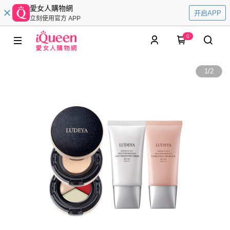
愛女人購物網
开启APP
立刻使用官方 APP
0
1
/
2