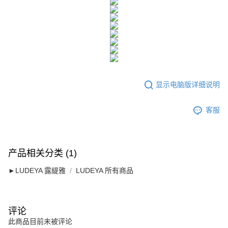
海外配送
查看运费
AFTEE。
海外配送(澳門)
查看运费
若您對於個人資料之處理、利用有任何疑問，或欲行使相關法律權利，請聯
繫恩沛科技股份有限公司。若您不同意我們將上開所示之個人資料，連同必
海外配送(馬來西亞)
查看运费
要之購買訂單資訊提供予 AFTEE ，或讓 AFTEE 蒐集處理利用您的個人資
料，請勿選用本服務。
海外配送(澳洲)
查看运费
显示电脑版详细说明
客服
产品相关分类 (1)
►LUDEYA 露緹雅
LUDEYA 所有商品
评论
此商品目前未被评论