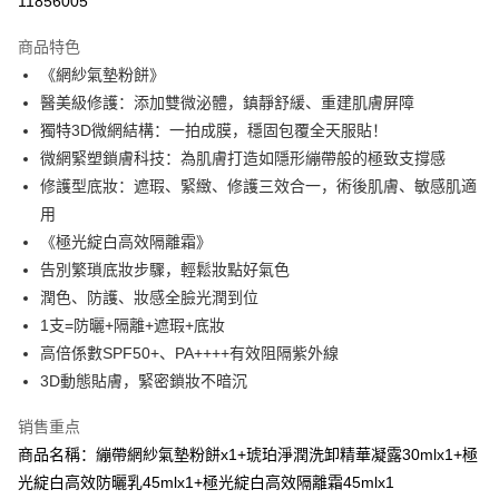
11856005
LINE Pay
商品特色
Apple Pay
《網紗氣墊粉餅》
醫美級修護：添加雙微泌體，鎮靜舒緩、重建肌膚屏障
街口支付
獨特3D微網結構：一拍成膜，穩固包覆全天服貼！
悠遊付
微網緊塑鎖膚科技：為肌膚打造如隱形繃帶般的極致支撐感
修護型底妝：遮瑕、緊緻、修護三效合一，術後肌膚、敏感肌適
Google Pay
用
Plus PAY
《極光綻白高效隔離霜》
告別繁瑣底妝步驟，輕鬆妝點好氣色
AFTEE先享后付
潤色、防護、妝感全臉光潤到位
相关说明
1支=防曬+隔離+遮瑕+底妝
一、關於 AFTEE先享後付
ATM付款
1. 於付款方式選擇AFTEE先享後付，將跳出AFTEE先享後付手機驗證視
高倍係數SPF50+、PA++++有效阻隔紫外線
窗。
3D動態貼膚，緊密鎖妝不暗沉
2. 進行簡訊驗證之後，即可完成結帳手續。
运送方式
3. 訂單確認後不需事先繳費，商品會配送至您的指定地址。
销售重点
4. 下訂完成後，您的手機會收到一封繳費通知簡訊，APP會員則會收到
全家付款取貨
AFTEE APP推播通知。
商品名稱：繃帶網紗氣墊粉餅x1+琥珀淨潤洗卸精華凝露30mlx1+極
每笔NT$100，满NT$600(含以上)免运费
5. 收到商品當下無需繳費，確認無誤後，請再利用繳費通知簡訊或AFTEE
光綻白高效防曬乳45mlx1+極光綻白高效隔離霜45mlx1
APP於四大便利商店‧ATM/網銀等方式進行付款。