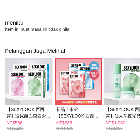
menilai
Item ini buat masa ini tidak dinilai
Pelanggan Juga Melihat
【SEXYLOOK 西西
新品上市💛
【SEXYLOOK 
露】玻尿酸面膜四盒組
【SEXYLOOK 西西
露】仙人掌夜光
_鎖水/嫩白/綠番茄/熊
露】韓國玻尿酸
150ml+仙人掌夜
NT$588
NT$588
NT$1,080
NT$1,196
NT$1,196
NT$2,059
果素(5入/盒)x任選4盒
XPDRN面膜雙享4盒組
謝霜 50ml+玻尿
(復活草/山茶花/保濕鎖
(保濕鎖水/保濕嫩