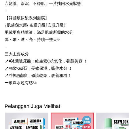
NT$600 atau lebih
💧乾荒、暗沉、不穩肌，一片找回水光狀態
Kedua, Sekatan Pembayaran
1. Jumlah yang diperakui untuk pengguna kali pertama boleh sehingga
-
付款後7-11取貨
NT$10,000. Amaun diperakui sebenar yang diluluskan akan berdasarkan
【韓國玻尿酸系列面膜】
keputusan pensijilan dan semakan oleh AFTEE.
NT$100/pesanan | Penghantaran percuma untuk pesanan
2. Amaun perbelanjaan minimum mestilah lebih besar daripada NT$20.
\ 肌膚儲水庫/ 布膜升級⤴️安瓶升級⤴️
NT$600 atau lebih
3. Pada masa ini hanya tersedia untuk ahli Taiwan.
承載更多精華液，滿足肌膚所需的水分
宅配
彈・嫩・透・亮・持續一整天✨
Ketiga, Syarat Perkhidmatan
Perkhidmatan AFTEE Beli Sekarang Bayar Kemudian disediakan oleh NP
.
NT$100/pesanan | Penghantaran percuma untuk pesanan
Taiwan, Inc. dan AFTEE akan membuat bil kepada pengguna. AFTEE
三大主要成分
NT$600 atau lebih
akan menggunakan data peribadi yang dikumpul (termasuk nama
📍#冰葉玻尿酸：維生素C抗氧化，養顏美容 ！
pembeli, no. telefon, nama penerima, no. telefon, alamat penerima) untuk
離島配送
penggunaan perkhidmatan. Sila rujuk kepada "Penyata Pengumpulan
📍#鎖水磁石：長效保濕，吸住水分 ！
Data Peribadi, Pemprosesan, Penggunaan"
NT$150/pesanan | Penghantaran percuma untuk pesanan
📍#神經醯胺：修護乾燥，改善粗糙！
(https://aftee.tw/privacypolicy/
) untuk maklumat lanjut.
NT$1,500 atau lebih
一敷爆水超有感💦
Jumlah yang diperakui untuk pengguna kali pertama yang lulus
海外配送
Kadar Penghantaran
kelulusan boleh sehingga NT$10,000. Jika pengguna tidak membuat
pembayaran dalam tempoh tersebut, yuran pembayaran lewat sebanyak
海外配送(澳門)
Kadar Penghantaran
20% setahun akan dikenakan. Pengguna bawah umur dikehendaki
Pelanggan Juga Melihat
mendapatkan kebenaran daripada ibu bapa atau penjaga yang sah
海外配送(馬來西亞)
Kadar Penghantaran
untuk menggunakan AFTEE.
海外配送(澳洲)
Kadar Penghantaran
Sila hubungi NP Taiwan Inc. di
cs_tw@netprotections.co.jp
jika anda
mempunyai sebarang kebimbangan mengenai pemprosesan dan