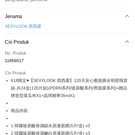
Kaedah Pembayaran
Jenama
Kad Kredit (Bayaran Penuh)
SEXYLOOK 西西露
Pengambilan di Kedai Serbaneka
LINE Pay
Ciri Produk
Apple Pay
No. Produk
11856017
JKOPAY
Ciri Produk
Easy Wallet
618限定♥【SEXYLOOK 西西露】120天安心敷面膜全明星囤貨
Google Pay
組-共24盒(120片組)(PDRN系列/玻尿酸系列/黑面膜系列)+贈品
牌造型菜瓜布X1+晶球精華35mlX1
Plus PAY
AFTEE
商品內容:
Deskripsi
Pertama, Mengenai Perkhidmatan AFTEE Beli Sekarang Bayar Kemudian
1.韓國玻尿酸保濕鎖水原液面膜(5片/盒) x3
Pemindahan ATM
1. Dengan memilih AFTEE sebagai kaedah pembayaran, mesej
pengesahan AFTEE akan muncul.
2.韓國玻尿酸保濕嫩白原液面膜(5片/盒) x3