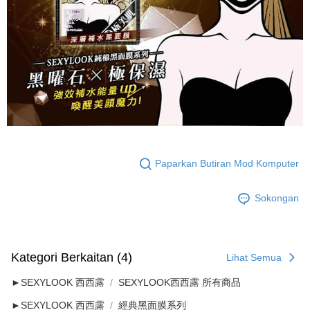
Paparkan Butiran Mod Komputer
Sokongan
Kategori Berkaitan (4)
Lihat Semua
►SEXYLOOK 西西露
SEXYLOOK西西露 所有商品
►SEXYLOOK 西西露
經典黑面膜系列