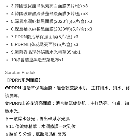
2. Anda boleh meneruskan pembayaran selepas pengesahan SMS.
Pilihan Penghantaran
3.韓國玻尿酸熊果素亮白面膜(5片/盒) x3
3. Tiada bayaran diperlukan apabila pesanan disahkan. Produk akan
4.韓國玻尿酸綠番茄舒緩面膜(5片/盒) x3
dihantar ke alamat yang ditetapkan.
全家付款取貨
4. Setelah pesanan disahkan, anda akan menerima SMS pembayaran
5.深層水潤純棉黑面膜(2023年)(5片/盒) x3
NT$100/pesanan | Penghantaran percuma untuk pesanan
manakala ahli aplikasi akan menerima pemberitahuan tolak aplikasi
6.深層補水純棉黑面膜(2023年)(5片/盒) x3
NT$600 atau lebih
AFTEE.
7.PDRN復活草保濕面膜(5片/盒) x3
5. Tiada bayaran diperlukan apabila anda menerima produk. Sila buat
pembayaran di empat kedai serbaneka utama, ATM atau perbankan
付款後全家取貨
8.PDRN山茶花透亮面膜(5片/盒) x3
dalam talian dengan SMS pembayaran atau pemberitahuan tolak aplikasi
NT$100/pesanan | Penghantaran percuma untuk pesanan
9.海茴香晶球外泌體水光精華35mlx1
AFTEE.
NT$600 atau lebih
10綠番茄退黑造型菜瓜布x1
Sila ambil perhatian bahawa tempoh pembayaran adalah 14 hari. Walau
萊爾富取貨付款
bagaimanapun, bagi mereka yang telah memuat turun Aplikasi AFTEE
Sorotan Produk
dan mendaftar sebagai ahli AFTEE boleh menikmati tempoh pembayaran
NT$100/pesanan | Penghantaran percuma untuk pesanan
【PDRN系列面膜】
sehingga 45 hari.
NT$600 atau lebih
☘️PDRN 復活草保濕面膜：適合乾荒缺水肌，主打補水、鎖水、修
Tempoh pembayaran dikira dari masa kedai meminta pembayaran anda,
護屏障。
付款後萊爾富取貨
ditambah dengan bilangan hari yang boleh dilanjutkan oleh AFTEE. Anda
🌸PDRN山茶花透亮面膜：適合暗沉疲態肌，主打透亮、勻膚、細
boleh melanjutkan tempoh pembayaran anda sebelum anda menerima
NT$100/pesanan | Penghantaran percuma untuk pesanan
pesanan. Walau bagaimanapun, tiada jaminan bahawa anda boleh
緻水光。
NT$600 atau lebih
menerima pesanan anda semasa tempoh pembayaran (cth.: produk
💧一敷爆水發光，養出韓系水光肌
prapesanan atau produk yang mungkin mengambil masa yang lebih
7-11付款取貨
lama untuk dihantar). Oleh itu, anda dikehendaki membuat pembayaran
💧11 倍濃縮精華，水潤修護一次到位
kepada AFTEE dalam tempoh sama ada anda menerima pesanan.
NT$100/pesanan | Penghantaran percuma untuk pesanan
💧妝前 5 分鐘，底妝服貼到發亮