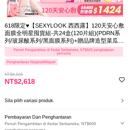
618限定♥【SEXYLOOK 西西露】120天安心敷
面膜全明星囤貨組-共24盒(120片組)(PDRN系
列/玻尿酸系列/黑面膜系列)+贈品牌造型菜瓜布
X1+晶球精華35mlX1
Penuh Pengambilan di Kedai Serbaneka, NT$600 penghataran
percuma
Penghantaran Negara/Wilayah
NT$8,506
NT$2,618
Sila pilih variasi produk.
Pembayaran Dan Penghantaran
Penuh Pengambilan di Kedai Serbaneka, NT$600
penghataran percuma