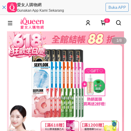
愛女人購物網
Buka APP
Gunakan App Kami Sekarang
0
1
/
8