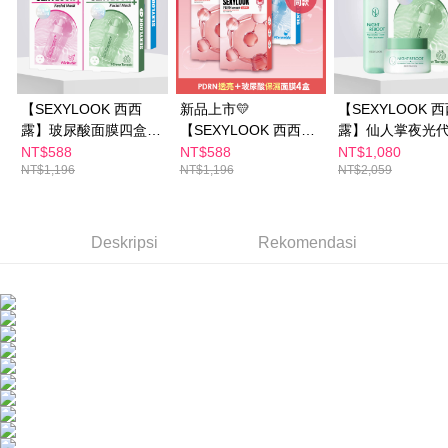
penggunaan pada data peribadi. Jika anda tidak bersetuju dengan data
peribadi yang disenaraikan seperti di atas akan dikumpul dan digunakan
oleh AFTEE, sila jangan gunakan perkhidmatan ini.
【SEXYLOOK 西西
新品上市💛
【SEXYLOOK 
露】玻尿酸面膜四盒組
【SEXYLOOK 西西
露】仙人掌夜光
_鎖水/嫩白/綠番茄/熊
露】韓國玻尿酸
150ml+仙人掌夜
NT$588
NT$588
NT$1,080
NT$1,196
NT$1,196
NT$2,059
果素(5入/盒)x任選4盒
XPDRN面膜雙享4盒組
謝霜 50ml+玻尿
(復活草/山茶花/保濕鎖
(保濕鎖水/保濕嫩
水/保濕嫩白/熊果素/綠
果素亮白/綠番茄
番茄)任選
任選1盒
Deskripsi
Rekomendasi