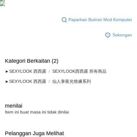
penggunaan pada data peribadi. Jika anda tidak bersetuju dengan data
peribadi yang disenaraikan seperti di atas akan dikumpul dan digunakan
oleh AFTEE, sila jangan gunakan perkhidmatan ini.
Paparkan Butiran Mod Komputer
Sokongan
Kategori Berkaitan (2)
►SEXYLOOK 西西露
SEXYLOOK西西露 所有商品
►SEXYLOOK 西西露
仙人掌夜光煥膚系列
menilai
Item ini buat masa ini tidak dinilai
Pelanggan Juga Melihat