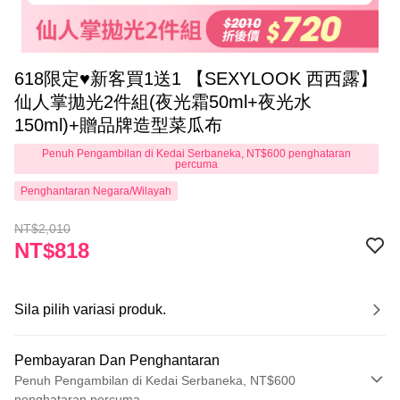
618限定♥新客買1送1 【SEXYLOOK 西西露】
仙人掌拋光2件組(夜光霜50ml+夜光水
150ml)+贈品牌造型菜瓜布
Penuh Pengambilan di Kedai Serbaneka, NT$600 penghataran
percuma
Penghantaran Negara/Wilayah
NT$2,010
NT$818
Sila pilih variasi produk.
Pembayaran Dan Penghantaran
Penuh Pengambilan di Kedai Serbaneka, NT$600
penghataran percuma