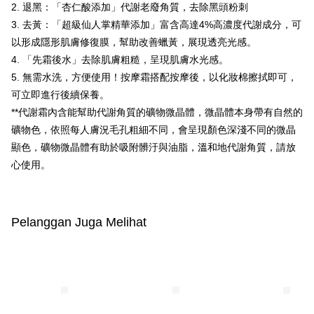
2. 退黑：「杏仁酸添加」代謝老廢角質，去除黑頭粉刺
2. Anda boleh meneruskan pembayaran selepas pengesahan SMS.
Pilihan Penghantaran
3. Tiada bayaran diperlukan apabila pesanan disahkan. Produk akan
3. 去黃：「超級仙人掌精華添加」富含高達4%高濃度代謝成分，可
dihantar ke alamat yang ditetapkan.
全家付款取貨
以形成隱形肌膚修復膜，幫助改善蠟黃，展現透亮光感。
4. Setelah pesanan disahkan, anda akan menerima SMS pembayaran
NT$100/pesanan | Penghantaran percuma untuk pesanan
manakala ahli aplikasi akan menerima pemberitahuan tolak aplikasi
4. 「先霜後水」去除肌膚粗糙，呈現肌膚水光感。
NT$600 atau lebih
AFTEE.
5. 無需水洗，方便使用！按摩霜搭配按摩後，以化妝棉擦拭即可，
5. Tiada bayaran diperlukan apabila anda menerima produk. Sila buat
可立即進行後續保養。
pembayaran di empat kedai serbaneka utama, ATM atau perbankan
付款後全家取貨
dalam talian dengan SMS pembayaran atau pemberitahuan tolak aplikasi
**代謝霜內含能幫助代謝角質的礦物微晶體，微晶體本身帶有自然的
NT$100/pesanan | Penghantaran percuma untuk pesanan
AFTEE.
礦物色，依照每人膚況毛孔粗細不同，會呈現顏色深淺不同的微晶
NT$600 atau lebih
顯色，礦物微晶體有助於吸附髒汙與油脂，溫和地代謝角質，請放
Sila ambil perhatian bahawa tempoh pembayaran adalah 14 hari. Walau
萊爾富取貨付款
bagaimanapun, bagi mereka yang telah memuat turun Aplikasi AFTEE
心使用。
dan mendaftar sebagai ahli AFTEE boleh menikmati tempoh pembayaran
NT$100/pesanan | Penghantaran percuma untuk pesanan
sehingga 45 hari.
NT$600 atau lebih
Tempoh pembayaran dikira dari masa kedai meminta pembayaran anda,
Pelanggan Juga Melihat
付款後萊爾富取貨
ditambah dengan bilangan hari yang boleh dilanjutkan oleh AFTEE. Anda
boleh melanjutkan tempoh pembayaran anda sebelum anda menerima
NT$100/pesanan | Penghantaran percuma untuk pesanan
pesanan. Walau bagaimanapun, tiada jaminan bahawa anda boleh
NT$600 atau lebih
menerima pesanan anda semasa tempoh pembayaran (cth.: produk
prapesanan atau produk yang mungkin mengambil masa yang lebih
7-11付款取貨
lama untuk dihantar). Oleh itu, anda dikehendaki membuat pembayaran
kepada AFTEE dalam tempoh sama ada anda menerima pesanan.
NT$100/pesanan | Penghantaran percuma untuk pesanan