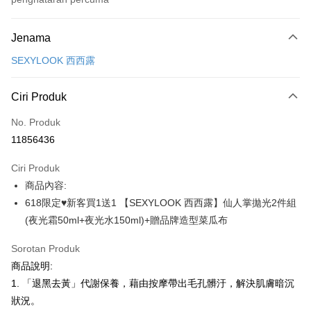
Kaedah Pembayaran
Jenama
Kad Kredit (Bayaran Penuh)
SEXYLOOK 西西露
Pengambilan di Kedai Serbaneka
LINE Pay
Ciri Produk
Apple Pay
No. Produk
11856436
JKOPAY
Ciri Produk
Easy Wallet
商品內容:
Google Pay
618限定♥新客買1送1 【SEXYLOOK 西西露】仙人掌拋光2件組
(夜光霜50ml+夜光水150ml)+贈品牌造型菜瓜布
Plus PAY
AFTEE
Sorotan Produk
Deskripsi
商品說明:
Pertama, Mengenai Perkhidmatan AFTEE Beli Sekarang Bayar Kemudian
1. 「退黑去黃」代謝保養，藉由按摩帶出毛孔髒汙，解決肌膚暗沉
Pemindahan ATM
1. Dengan memilih AFTEE sebagai kaedah pembayaran, mesej
狀況。
pengesahan AFTEE akan muncul.