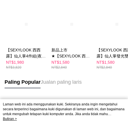
【SEXYLOOK 西西
新品上市
【SEXYLOOK 
露】仙人掌4件組(夜光
★【SEXYLOOK 西西
露】仙人掌發光
霜50ml x1+夜光水
露】綠番茄毛孔緊緻水
30ml(修修臉雙精
NT$1,980
NT$1,580
NT$1,580
NT$3,820
NT$2,840
NT$2,840
150ml x1+仙人掌棉片
光精華 35ml+仙人掌代
油)+仙人掌代謝
50片x1+雙精華
謝夜光霜50ml+仙人掌
50ml+仙人掌代
30mlx1)
代謝夜光水150ml
水150ml
Paling Popular
Jualan paling laris
Tag Popular
Laman web ini ada menggunakan kuki. Sekiranya anda ingin mengetahui
secara terperinci bagaimana kuki digunakan di laman web ini, dan bagaimana
untuk mengubah tetapan kuki komputer anda. Jika anda tidak mahu
menggunakan kuki di komputer anda, sila rujuk penerangan mengenai kuki.
Butiran >
Dasar Privasi
Laman web ini ada menggunakan kuki. Sekiranya anda ingin