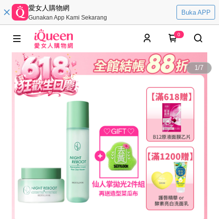
愛女人購物網
Buka APP
Gunakan App Kami Sekarang
0
1
/
7