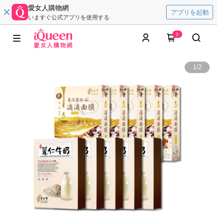
愛女人購物網
アプリを起動
いますぐ公式アプリを使用する
0
1
/
2