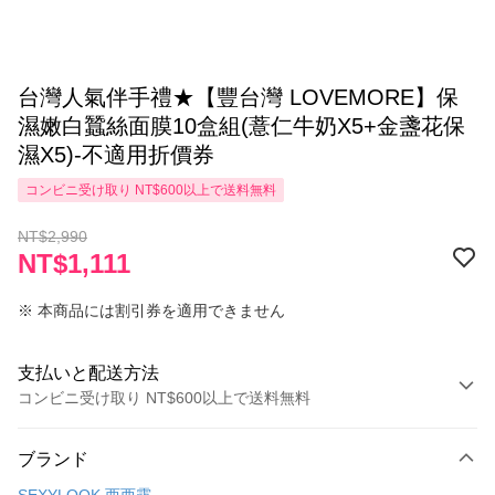
台灣人氣伴手禮★【豐台灣 LOVEMORE】保
濕嫩白蠶絲面膜10盒組(薏仁牛奶X5+金盞花保
濕X5)-不適用折價券
コンビニ受け取り NT$600以上で送料無料
NT$2,990
NT$1,111
※ 本商品には割引券を適用できません
支払いと配送方法
コンビニ受け取り NT$600以上で送料無料
お支払い方法
ブランド
クレジットカード1回払い