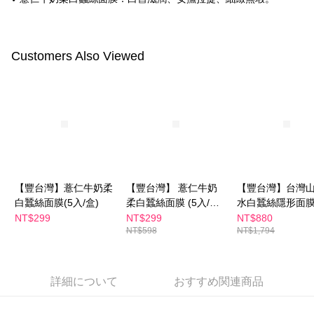
5.商品受け取り時のお支払いは不要です。商品を確かめてから、SMSまた
付款後全家取貨
はアプリの通知に従って、4大コンビニ、またはATM/オンラインバンキン
グでお支払いください。
配送毎にNT$100、NT$600以上で送料無料
Customers Also Viewed
代金納付期限は最短で 14 日以内ですので、ご注意ください。AFTEE アプ
萊爾富取貨付款
リをダウンロードして AFTEE 会員になるとお支払い期限を最長 45 日以内
配送毎にNT$100、NT$600以上で送料無料
まで延長できます。
付款後萊爾富取貨
お支払期限は、ショップが請求した期日と、AFTEEで延長できる日数をも
とに計算されます。AFTEEで注文すると、商品を受け取るまで支払い期限
配送毎にNT$100、NT$600以上で送料無料
を延長できますが、商品を期限内に受け取れない場合があります（例：予
約商品や商品到着日が比較的遅い商品）。そのため、商品到着の有無に関
7-11付款取貨
わらず、AFTEEで指定された期限内にお支払いください。
配送毎にNT$100、NT$600以上で送料無料
【豐台灣】薏仁牛奶柔
【豐台灣】 薏仁牛奶
【豐台灣】台灣
二、支払い限度額
付款後7-11取貨
1.初回 AFTEEを ご利用の際に、認証結果及び当社の審査の結果に基づ
白蠶絲面膜(5入/盒)
柔白蠶絲面膜 (5入/盒)
水白蠶絲隱形面膜
き、限度額が設定されます。
(買一送一)
組#亮白 #保濕
NT$299
NT$299
NT$880
配送毎にNT$100、NT$600以上で送料無料
2.決済金額は最低NT$20です。
NT$598
NT$1,794
3.現在、台湾の会員のみご利用いただけます。
宅配
三、利用規約「AFTEE代金後払い」（以下当サービスという）はネットプ
配送毎にNT$100、NT$600以上で送料無料
ロテクションズ（以下 AFTEE という）が提供し、AFTEEが代金を徴収し
詳細について
おすすめ関連商品
ます。当サービスご利用の際に提供しなければならない個人情報（注文者
離島配送
の氏名、電話番号、受取人の氏名、電話番号、受取人住所を含むがこれに
配送毎にNT$150、NT$1,500以上で送料無料