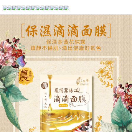
限らない）は、AFTEEに渡され当サービスで必要な範囲内で利用されま
す。AFTEEの個人情報の収集、処理、利用について、詳細はAFTEE公式ホ
ームページの『個人情報の収集、処理及び利用に関する声明』をご参照く
ださい（
https://aftee.tw/privacypolicy/
）。
AFTEEの初回ご利用の際に、審査を通過すれば、最高額がNT$10,000にな
ります。支払い期限を過ぎた場合、その金額に基づいて年利20%の遅延滞
納金が加算されます。未成年の利用者は、事前に法定代理人または後見人
の同意を得ればAFTEEをご利用いただけます。
個人情報の処理、利用について疑問がある、または関連する法律の権利を
行使したい場合は、ネットプロテクションズ
cs_tw@netprotections.co.jp
にご連絡ください。上記に示した個人情報を、必要な購入注文書とあわせ
てAFTEEにご提供いただく、またはAFTEEにあなたの個人情報の収集、処
理、利用を許可することににご同意いただけない場合は、当サービスを選
択しないでください。