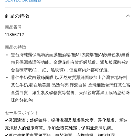
SEXYLOOK 西西露
コンビニ店頭代金引換
LINE Pay
商品の特徴
Apple Pay
商品番号
11856712
JKOPAY
商品の特徴
Easy Wallet
豐台灣純露保濕滴滴面膜無酒精/無MI防腐劑/無A酸/無色素/無香
Google Pay
精具保濕修護等功能。金盞花能有效舒緩肌膚。添加玻尿酸+複
合薔薇萃取(白、紅、黑玫瑰)，使皮膚內外都可保濕。
Plus Pay
薏仁牛奶柔白蠶絲面膜-以天然材質蠶絲面膜加上台灣在地好料
AFTEE代金後払い
薏仁牛奶,養在地美肌,晶透勻亮 淨潤白皙 柔滑細緻台灣紅薏仁富
説明
含蛋白質、維生素及礦物質等營養、天然親膚蠶絲面膜給您幼咪
一、 AFTEE代金後払いについて
咪的好氣色!
ATM払い
1.お支払い方法でAFTEE代金後払いを選択すると、携帯電話認証ウィンド
ウが表示されます。
セールスポイント
2.SMSで認証してお支払い手続を進めてください。
配送方法
3.注文するときのお支払いは不要です。商品はご指定の住所に配送されま
✔保濕滴滴：舒緩鎮靜，提供滋潤及肌膚保水度、淨化肌膚、塑造
す。
全家付款取貨
亮澤動人的健康膚質。添加金盞花純露，保濕並潤澤肌膚。
4.ご注文が完了すると、携帯に支払い通知のSMSが届きます。アプリ会員
配送毎にNT$100、NT$600以上で送料無料
✔薏仁牛奶柔白蠶絲面膜：白皙滋潤、安撫拉提、細緻無瑕。
の場合は、AFTEE アプリプッシュ通知が届きます。