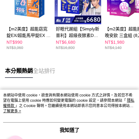
【m2美度】超能窈窕
好眠代謝組【Simply新
【m2美度】超能
錠EX/超能馬甲錠EX 買
普利】超級夜酵素DX
晚安飲 三盒組 (8
1送1組(30錠/任選2盒)
100錠/盒x3盒 木村拓
NT$990
NT$6,680
NT$1,980
NT$3,360
NT$16,800
NT$4,140
哉 代言(日韓雙GABA
好睡好代謝)
本分類熱銷
全站排行
熱門標籤
本網站中使用 cookie，欲查詢有關本網站使用 cookie 方式之詳情，及若您不希
望在電腦上使用 cookie 時應如何變更電腦的 cookie 設定，請參閱本網站「
隱私
權條款
」之 Cookie 聲明。您繼續使用本網站即表示您同意本公司得按本網站使
用條款之 Cookie 聲明使用 cookie。
了解更多 >
我知道了