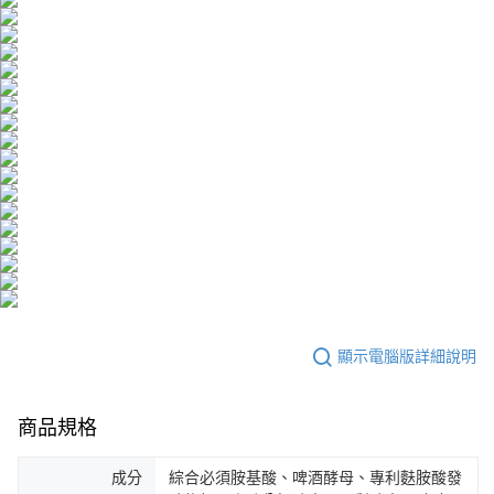
海外配送(澳門)
查看運費
海外配送(馬來西亞)
查看運費
海外配送(澳洲)
查看運費
顯示電腦版詳細說明
商品規格
成分
綜合必須胺基酸、啤酒酵母、專利麩胺酸發