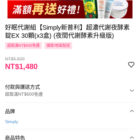
好眠代謝組【Simply新普利】超濃代謝夜酵素
錠EX 30顆(x3盒) (夜間代謝酵素升級版)
超取滿NT$600免運
國家/地區配送
NT$5,920
NT$1,480
付款與運送方式
超取滿NT$600免運
付款方式
品牌
信用卡一次付款
Simply
超商取貨付款
商品特色
LINE Pay