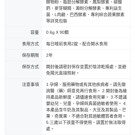
酵物粉、脂肪分解酵素、鳳梨酵素、碳酸
鈣、麥芽糊精、澱粉分解酵素、專利益生
菌、L肉鹼、巴西酵素、專利綜合蔬果酵素
等詳見包裝
容量
0.6g X 90顆
食用方式
每日睡前食用2錠，配合開水食用
保存期限
2年
保存方式
開封後請密封保存並置於陰涼乾燥處，並避
免陽光直接照射。
注意事項
1.孕婦、服用藥物或有其他疾病者，請先徵
詢醫（藥）師意見再行食用。 2.開封後為維
持產品新鮮度，請儘速食用完畢。 3.不建議
嬰幼兒、兒童、孕婦與真菌過敏者使用。 4.
本產品含牛奶及其製品、大豆及其製品、芒
果、奇異果，不適合對其過敏體質者食用。
5.三歲以下孩童不得使用，請置於無法取得
處。