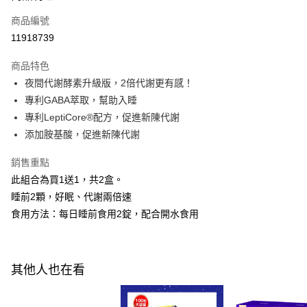
商品編號
Apple Pay
11918739
街口支付
商品特色
悠遊付
夜間代謝酵素升級版，2倍代謝更有感！
Google Pay
專利GABA萃取，幫助入睡
專利LeptiCore®配方，促進新陳代謝
全盈+PAY
添加胺基酸，促進新陳代謝
AFTEE先享後付
銷售重點
相關說明
此組合為買1送1，共2盒。
【關於「AFTEE先享後付」】
ATM付款
AFTEE先享後付是「在收到商品之後才付款」的支付方式。 讓您購物簡單
睡前2顆，好眠、代謝兩倍速
便利好安心！
食用方法：每日睡前食用2錠，配合開水食用
１．簡單：不需註冊會員、不需綁卡、不需儲值。
運送方式
２．便利：只要手機號碼，簡訊認證，即可結帳。
３．安心：先確認商品／服務後，再付款。
全家付款取貨
每筆NT$100，滿NT$600(含以上)免運費
【「AFTEE先享後付」結帳流程】
其他人也在看
１．於結帳方式選擇「AFTEE先享後付」後，將跳轉至「AFTEE先享後付」
付款後全家取貨
結帳頁面，進行簡訊認證並確認金額後，即可完成結帳。
２．訂單成立數日內，您將收到繳費通知簡訊。