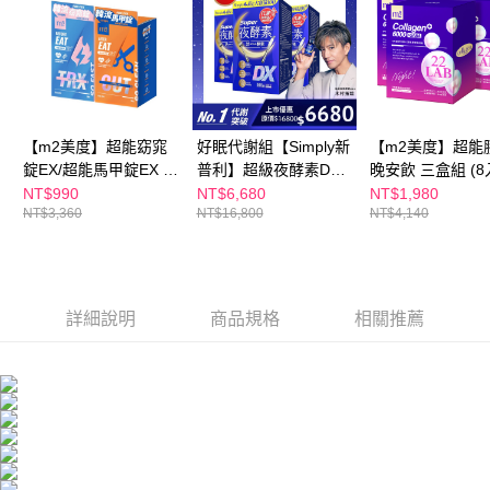
每筆NT$100，滿NT$600(含以上)免運費
３．收到繳費通知簡訊後14天內，點擊此簡訊中的連結，可透過四大超商／
ATM／網路銀行／等多元方式進行付款，方視為交易完成。
萊爾富取貨付款
※ 請注意：結帳手續完成當下不需立刻繳費，但若您需要取消訂單，請聯絡
每筆NT$100，滿NT$600(含以上)免運費
購買商品的店家。未經商家同意取消之訂單仍視為有效，需透過AFTEE先享
後付繳納相關費用。
付款後萊爾富取貨
※ 交易是否成功請以「AFTEE先享後付 」之結帳頁面顯示為準，若有關於
是否繳費成功／繳費後需取消欲退款等相關疑問，請聯繫「AFTEE先享後付
每筆NT$100，滿NT$600(含以上)免運費
【m2美度】超能窈窕
好眠代謝組【Simply新
【m2美度】超能
客戶支援中心」
https://netprotections.freshdesk.com/support/home
錠EX/超能馬甲錠EX 買
普利】超級夜酵素DX
晚安飲 三盒組 (8
7-11付款取貨
1送1組(30錠/任選2盒)
100錠/盒x3盒 木村拓
【注意事項】
NT$990
NT$6,680
NT$1,980
１．透過由恩沛科技股份有限公司提供之「AFTEE先享後付」服務完成之交
每筆NT$100，滿NT$600(含以上)免運費
NT$3,360
NT$16,800
NT$4,140
哉 代言(日韓雙GABA
易，需依本服務之必要範圍內提供個人資料，並將交易相關給付款項請求債
好睡好代謝)
權轉讓予恩沛科技股份有限公司。
付款後7-11取貨
２．關於個人資料處理事宜，請瀏覽以下網址：
每筆NT$100，滿NT$600(含以上)免運費
https://aftee.tw/terms/#terms3
３．未成年的使用者請事先徵得法定代理人或監護人之同意方可使用
詳細說明
商品規格
相關推薦
宅配
「AFTEE先享後付」，若未經同意申辦者引起之損失，本公司不負相關責
任。
每筆NT$100，滿NT$600(含以上)免運費
４．使用「AFTEE先享後付」時，將依據個別帳號之用戶狀況，依本公司即
時審查核予不同之上限額度；若仍有額度不足之情形，本公司將視審查結果
離島配送
請求用戶進行身份認證。
每筆NT$150，滿NT$1,500(含以上)免運費
５．嚴禁一人註冊多個帳號或使用他人資訊註冊。若發現惡意使用之情形，
恩沛科技股份有限公司將有權停止該用戶之使用額度並採取法律行動。
海外配送
查看運費