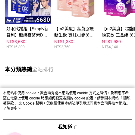
好眠代謝組【Simply新
【m2美度】超能膠原
【m2美度】超能
普利】超級夜酵素DX
新生飲 買1送1組(8入/
晚安飲 三盒組 (8
100錠/盒x3盒 木村拓
盒.孫藝珍代言-膠原蛋
NT$6,680
NT$1,380
NT$1,980
NT$16,800
NT$2,760
NT$4,140
哉 代言(日韓雙GABA
白)
好睡好代謝)
本分類熱銷
全站排行
熱門標籤
本網站中使用 cookie，欲查詢有關本網站使用 cookie 方式之詳情，及若您不希
望在電腦上使用 cookie 時應如何變更電腦的 cookie 設定，請參閱本網站「
隱私
權條款
」之 Cookie 聲明。您繼續使用本網站即表示您同意本公司得按本網站使
用條款之 Cookie 聲明使用 cookie。
了解更多 >
我知道了