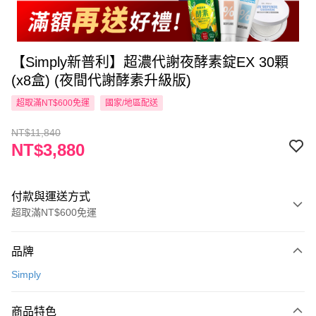
【Simply新普利】超濃代謝夜酵素錠EX 30顆
(x8盒) (夜間代謝酵素升級版)
超取滿NT$600免運
國家/地區配送
NT$11,840
NT$3,880
付款與運送方式
超取滿NT$600免運
付款方式
品牌
信用卡一次付款
Simply
超商取貨付款
商品特色
LINE Pay