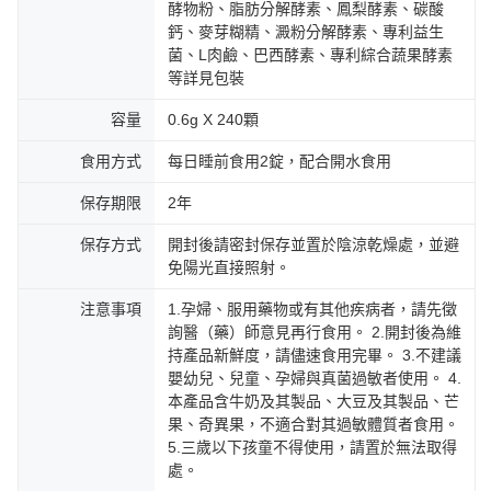
酵物粉、脂肪分解酵素、鳳梨酵素、碳酸
鈣、麥芽糊精、澱粉分解酵素、專利益生
菌、L肉鹼、巴西酵素、專利綜合蔬果酵素
等詳見包裝
容量
0.6g X 240顆
食用方式
每日睡前食用2錠，配合開水食用
保存期限
2年
保存方式
開封後請密封保存並置於陰涼乾燥處，並避
免陽光直接照射。
注意事項
1.孕婦、服用藥物或有其他疾病者，請先徵
詢醫（藥）師意見再行食用。 2.開封後為維
持產品新鮮度，請儘速食用完畢。 3.不建議
嬰幼兒、兒童、孕婦與真菌過敏者使用。 4.
本產品含牛奶及其製品、大豆及其製品、芒
果、奇異果，不適合對其過敏體質者食用。
5.三歲以下孩童不得使用，請置於無法取得
處。