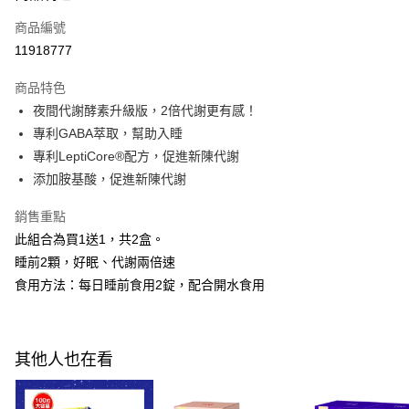
商品編號
Apple Pay
11918777
街口支付
商品特色
悠遊付
夜間代謝酵素升級版，2倍代謝更有感！
Google Pay
專利GABA萃取，幫助入睡
專利LeptiCore®配方，促進新陳代謝
全盈+PAY
添加胺基酸，促進新陳代謝
AFTEE先享後付
銷售重點
相關說明
此組合為買1送1，共2盒。
【關於「AFTEE先享後付」】
ATM付款
AFTEE先享後付是「在收到商品之後才付款」的支付方式。 讓您購物簡單
睡前2顆，好眠、代謝兩倍速
便利好安心！
食用方法：每日睡前食用2錠，配合開水食用
１．簡單：不需註冊會員、不需綁卡、不需儲值。
運送方式
２．便利：只要手機號碼，簡訊認證，即可結帳。
３．安心：先確認商品／服務後，再付款。
全家付款取貨
每筆NT$100，滿NT$600(含以上)免運費
【「AFTEE先享後付」結帳流程】
其他人也在看
１．於結帳方式選擇「AFTEE先享後付」後，將跳轉至「AFTEE先享後付」
付款後全家取貨
結帳頁面，進行簡訊認證並確認金額後，即可完成結帳。
２．訂單成立數日內，您將收到繳費通知簡訊。