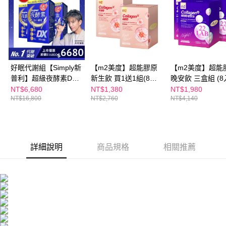
每筆NT$100，滿NT$600(含以上)免運費
３．收到繳費通知簡訊後14天內，點擊此簡訊中的連結，可透過四大超商／
ATM／網路銀行／等多元方式進行付款，方視為交易完成。
萊爾富取貨付款
※ 請注意：結帳手續完成當下不需立刻繳費，但若您需要取消訂單，請聯絡
每筆NT$100，滿NT$600(含以上)免運費
購買商品的店家。未經商家同意取消之訂單仍視為有效，需透過AFTEE先享
後付繳納相關費用。
付款後萊爾富取貨
※ 交易是否成功請以「AFTEE先享後付 」之結帳頁面顯示為準，若有關於
是否繳費成功／繳費後需取消欲退款等相關疑問，請聯繫「AFTEE先享後付
每筆NT$100，滿NT$600(含以上)免運費
好眠代謝組【Simply新
【m2美度】超能膠原
【m2美度】超能
客戶支援中心」
https://netprotections.freshdesk.com/support/home
普利】超級夜酵素DX
新生飲 買1送1組(8入/
晚安飲 三盒組 (8
7-11付款取貨
100錠/盒x3盒 木村拓
盒.孫藝珍代言-膠原蛋
【注意事項】
NT$6,680
NT$1,380
NT$1,980
１．透過由恩沛科技股份有限公司提供之「AFTEE先享後付」服務完成之交
每筆NT$100，滿NT$600(含以上)免運費
NT$16,800
NT$2,760
NT$4,140
哉 代言(日韓雙GABA
白)
易，需依本服務之必要範圍內提供個人資料，並將交易相關給付款項請求債
好睡好代謝)
權轉讓予恩沛科技股份有限公司。
付款後7-11取貨
２．關於個人資料處理事宜，請瀏覽以下網址：
每筆NT$100，滿NT$600(含以上)免運費
https://aftee.tw/terms/#terms3
３．未成年的使用者請事先徵得法定代理人或監護人之同意方可使用
詳細說明
商品規格
相關推薦
宅配
「AFTEE先享後付」，若未經同意申辦者引起之損失，本公司不負相關責
任。
每筆NT$100，滿NT$600(含以上)免運費
４．使用「AFTEE先享後付」時，將依據個別帳號之用戶狀況，依本公司即
時審查核予不同之上限額度；若仍有額度不足之情形，本公司將視審查結果
離島配送
請求用戶進行身份認證。
每筆NT$150，滿NT$1,500(含以上)免運費
５．嚴禁一人註冊多個帳號或使用他人資訊註冊。若發現惡意使用之情形，
恩沛科技股份有限公司將有權停止該用戶之使用額度並採取法律行動。
海外配送
查看運費