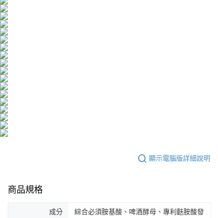
海外配送(澳門)
查看運費
海外配送(馬來西亞)
查看運費
海外配送(澳洲)
查看運費
顯示電腦版詳細說明
商品規格
成分
綜合必須胺基酸、啤酒酵母、專利麩胺酸發