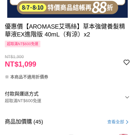
優惠價【AROMASE艾瑪絲】草本強健養髮精
華液EX進階版 40mL（有涼）x2
超取滿NT$600免運
NT$1,300
NT$1,099
※ 本商品不適用折價券
付款與運送方式
超取滿NT$600免運
付款方式
信用卡一次付款
商品加價購 (45)
查看全部
超商取貨付款