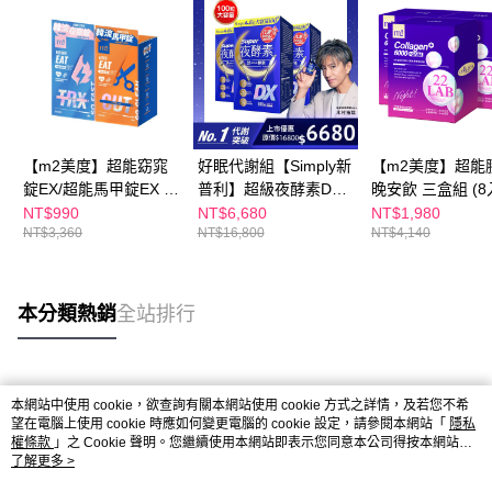
【m2美度】超能窈窕
好眠代謝組【Simply新
【m2美度】超能
錠EX/超能馬甲錠EX 買
普利】超級夜酵素DX
晚安飲 三盒組 (8
1送1組(30錠/任選2盒)
100錠/盒x3盒 木村拓
NT$990
NT$6,680
NT$1,980
NT$3,360
NT$16,800
NT$4,140
哉 代言(日韓雙GABA
好睡好代謝)
本分類熱銷
全站排行
熱門標籤
本網站中使用 cookie，欲查詢有關本網站使用 cookie 方式之詳情，及若您不希
望在電腦上使用 cookie 時應如何變更電腦的 cookie 設定，請參閱本網站「
隱私
權條款
」之 Cookie 聲明。您繼續使用本網站即表示您同意本公司得按本網站使
用條款之 Cookie 聲明使用 cookie。
了解更多 >