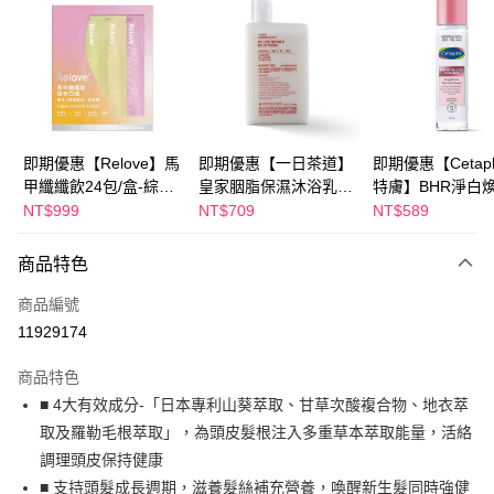
LINE Pay
Apple Pay
街口支付
悠遊付
即期優惠【Relove】馬
即期優惠【一日茶道】
即期優惠【Cetaph
甲纖纖飲24包/盒-綜合
皇家胭脂保濕沐浴乳
特膚】BHR淨白
Google Pay
口味(效期2027-01-22)
600ml 效期2027/2/19
妝水 150mL 效期
NT$999
NT$709
NT$589
2027/3/1
全盈+PAY
商品特色
AFTEE先享後付
相關說明
商品編號
【關於「AFTEE先享後付」】
11929174
ATM付款
AFTEE先享後付是「在收到商品之後才付款」的支付方式。 讓您購物簡單
便利好安心！
商品特色
１．簡單：不需註冊會員、不需綁卡、不需儲值。
運送方式
■ 4大有效成分-「日本專利山葵萃取、甘草次酸複合物、地衣萃
２．便利：只要手機號碼，簡訊認證，即可結帳。
３．安心：先確認商品／服務後，再付款。
取及羅勒毛根萃取」，為頭皮髮根注入多重草本萃取能量，活絡
全家付款取貨
調理頭皮保持健康
每筆NT$100，滿NT$600(含以上)免運費
【「AFTEE先享後付」結帳流程】
１．於結帳方式選擇「AFTEE先享後付」後，將跳轉至「AFTEE先享後付」
■ 支持頭髮成長週期，滋養髮絲補充營養，喚醒新生髮同時強健