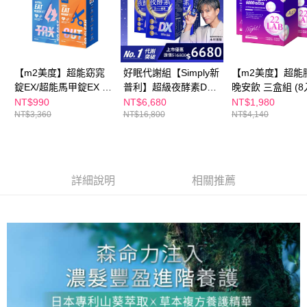
【m2美度】超能窈窕
好眠代謝組【Simply新
【m2美度】超能
錠EX/超能馬甲錠EX 買
普利】超級夜酵素DX
晚安飲 三盒組 (8
1送1組(30錠/任選2盒)
100錠/盒x3盒 木村拓
NT$990
NT$6,680
NT$1,980
NT$3,360
NT$16,800
NT$4,140
哉 代言(日韓雙GABA
好睡好代謝)
詳細說明
相關推薦