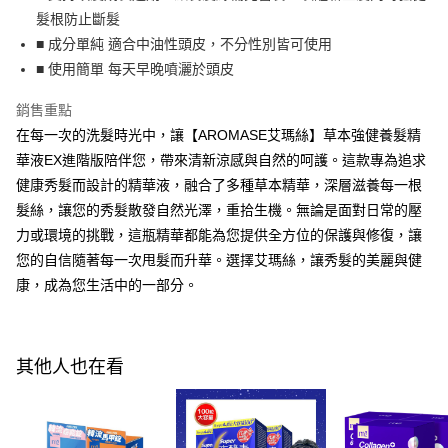
付款後全家取貨
結帳頁面，進行簡訊認證並確認金額後，即可完成結帳。
髮根防止斷髮
２．訂單成立數日內，您將收到繳費通知簡訊。
每筆NT$100，滿NT$600(含以上)免運費
■ 成分單純 適合中油性頭皮，不分性別皆可使用
３．收到繳費通知簡訊後14天內，點擊此簡訊中的連結，可透過四大超商／
ATM／網路銀行／等多元方式進行付款，方視為交易完成。
■ 使用簡單 每天早晚噴灑於頭皮
萊爾富取貨付款
※ 請注意：結帳手續完成當下不需立刻繳費，但若您需要取消訂單，請聯絡
每筆NT$100，滿NT$600(含以上)免運費
購買商品的店家。未經商家同意取消之訂單仍視為有效，需透過AFTEE先享
銷售重點
後付繳納相關費用。
在每一次的洗髮時光中，讓【AROMASE艾瑪絲】草本強健養髮精
付款後萊爾富取貨
※ 交易是否成功請以「AFTEE先享後付 」之結帳頁面顯示為準，若有關於
是否繳費成功／繳費後需取消欲退款等相關疑問，請聯繫「AFTEE先享後付
華液EX進階版陪伴您，帶來清新涼感與自然的呵護。這款專為追求
每筆NT$100，滿NT$600(含以上)免運費
客戶支援中心」
https://netprotections.freshdesk.com/support/home
健康秀髮而設計的精華液，融合了多種草本精華，深層滋養每一根
7-11付款取貨
【注意事項】
髮絲，讓您的秀髮散發自然光澤，重拾生機。無論是面對日常的壓
１．透過由恩沛科技股份有限公司提供之「AFTEE先享後付」服務完成之交
每筆NT$100，滿NT$600(含以上)免運費
力或環境的挑戰，這瓶精華都能為您提供全方位的保護與修復，讓
易，需依本服務之必要範圍內提供個人資料，並將交易相關給付款項請求債
您的自信隨著每一次甩髮而升華。選擇艾瑪絲，讓秀髮的美麗與健
權轉讓予恩沛科技股份有限公司。
付款後7-11取貨
２．關於個人資料處理事宜，請瀏覽以下網址：
康，成為您生活中的一部分。
每筆NT$100，滿NT$600(含以上)免運費
https://aftee.tw/terms/#terms3
３．未成年的使用者請事先徵得法定代理人或監護人之同意方可使用
宅配
「AFTEE先享後付」，若未經同意申辦者引起之損失，本公司不負相關責
任。
每筆NT$100，滿NT$600(含以上)免運費
其他人也在看
４．使用「AFTEE先享後付」時，將依據個別帳號之用戶狀況，依本公司即
時審查核予不同之上限額度；若仍有額度不足之情形，本公司將視審查結果
離島配送
請求用戶進行身份認證。
每筆NT$150，滿NT$1,500(含以上)免運費
５．嚴禁一人註冊多個帳號或使用他人資訊註冊。若發現惡意使用之情形，
恩沛科技股份有限公司將有權停止該用戶之使用額度並採取法律行動。