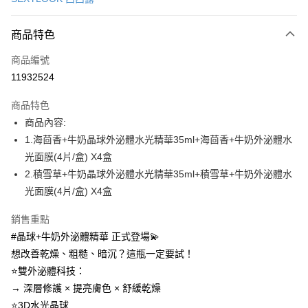
超商取貨付款
商品特色
LINE Pay
商品編號
Apple Pay
11932524
街口支付
商品特色
悠遊付
商品內容:
Google Pay
1.海茴香+牛奶晶球外泌體水光精華35ml+海茴香+牛奶外泌體水
光面膜(4片/盒) X4盒
全盈+PAY
2.積雪草+牛奶晶球外泌體水光精華35ml+積雪草+牛奶外泌體水
AFTEE先享後付
光面膜(4片/盒) X4盒
相關說明
銷售重點
【關於「AFTEE先享後付」】
ATM付款
AFTEE先享後付是「在收到商品之後才付款」的支付方式。 讓您購物簡單
#晶球+牛奶外泌體精華 正式登場💫
便利好安心！
想改善乾燥、粗糙、暗沉？這瓶一定要試！
１．簡單：不需註冊會員、不需綁卡、不需儲值。
運送方式
２．便利：只要手機號碼，簡訊認證，即可結帳。
⭐雙外泌體科技：
３．安心：先確認商品／服務後，再付款。
全家付款取貨
→ 深層修護 × 提亮膚色 × 舒緩乾燥
每筆NT$100，滿NT$600(含以上)免運費
⭐3D水光晶球
【「AFTEE先享後付」結帳流程】