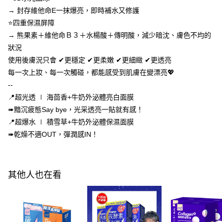
１．於結帳方式選擇「AFTEE先享後付」後，將跳轉至「AFTEE先享後付」
→ 封存維他命E一抹爆亮，即時補水又修護
付款後全家取貨
結帳頁面，進行簡訊認證並確認金額後，即可完成結帳。
⭐四重保濕屏障
２．訂單成立數日內，您將收到繳費通知簡訊。
每筆NT$100，滿NT$600(含以上)免運費
→ 熊果素＋維他命Ｂ３＋水楊酸＋傳明酸，減少暗沈、膚色不均的
３．收到繳費通知簡訊後14天內，點擊此簡訊中的連結，可透過四大超商／
ATM／網路銀行／等多元方式進行付款，方視為交易完成。
狀況
萊爾富取貨付款
※ 請注意：結帳手續完成當下不需立刻繳費，但若您需要取消訂單，請聯絡
使用後膚況只會 ✔更穩定 ✔更柔嫩 ✔更細緻 ✔更透亮
每筆NT$100，滿NT$600(含以上)免運費
購買商品的店家。未經商家同意取消之訂單仍視為有效，需透過AFTEE先享
後付繳納相關費用。
每一次上妝、每一次觸碰，都能感受到肌膚在變漂亮💖
付款後萊爾富取貨
※ 交易是否成功請以「AFTEE先享後付 」之結帳頁面顯示為準，若有關於
--
是否繳費成功／繳費後需取消欲退款等相關疑問，請聯繫「AFTEE先享後付
每筆NT$100，滿NT$600(含以上)免運費
📍超光透 ∣ 海茴香+牛奶外泌體亮白面膜
客戶支援中心」
https://netprotections.freshdesk.com/support/home
➠黯沉疲態Say bye，光采透亮一貼就有感！
7-11付款取貨
【注意事項】
📍超爆水 ∣ 積雪草+牛奶外泌體保濕面膜
１．透過由恩沛科技股份有限公司提供之「AFTEE先享後付」服務完成之交
每筆NT$100，滿NT$600(含以上)免運費
易，需依本服務之必要範圍內提供個人資料，並將交易相關給付款項請求債
➠乾燥不適OUT，彈潤感IN！
權轉讓予恩沛科技股份有限公司。
付款後7-11取貨
２．關於個人資料處理事宜，請瀏覽以下網址：
每筆NT$100，滿NT$600(含以上)免運費
https://aftee.tw/terms/#terms3
３．未成年的使用者請事先徵得法定代理人或監護人之同意方可使用
其他人也在看
宅配
「AFTEE先享後付」，若未經同意申辦者引起之損失，本公司不負相關責
任。
每筆NT$100，滿NT$600(含以上)免運費
４．使用「AFTEE先享後付」時，將依據個別帳號之用戶狀況，依本公司即
時審查核予不同之上限額度；若仍有額度不足之情形，本公司將視審查結果
離島配送
請求用戶進行身份認證。
每筆NT$150，滿NT$1,500(含以上)免運費