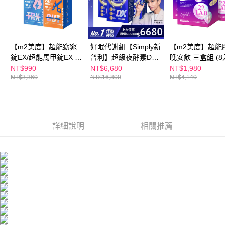
５．嚴禁一人註冊多個帳號或使用他人資訊註冊。若發現惡意使用之情形，
恩沛科技股份有限公司將有權停止該用戶之使用額度並採取法律行動。
海外配送
查看運費
海外配送(澳門)
查看運費
【m2美度】超能窈窕
好眠代謝組【Simply新
【m2美度】超能
海外配送(馬來西亞)
查看運費
錠EX/超能馬甲錠EX 買
普利】超級夜酵素DX
晚安飲 三盒組 (8
1送1組(30錠/任選2盒)
100錠/盒x3盒 木村拓
NT$990
NT$6,680
NT$1,980
海外配送(澳洲)
查看運費
NT$3,360
NT$16,800
NT$4,140
哉 代言(日韓雙GABA
好睡好代謝)
詳細說明
相關推薦