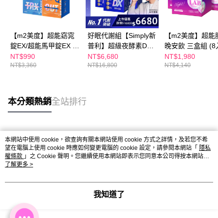
【m2美度】超能窈窕
好眠代謝組【Simply新
【m2美度】超能
錠EX/超能馬甲錠EX 買
普利】超級夜酵素DX
晚安飲 三盒組 (8
1送1組(30錠/任選2盒)
100錠/盒x3盒 木村拓
NT$990
NT$6,680
NT$1,980
NT$3,360
NT$16,800
NT$4,140
哉 代言(日韓雙GABA
好睡好代謝)
本分類熱銷
全站排行
熱門標籤
本網站中使用 cookie，欲查詢有關本網站使用 cookie 方式之詳情，及若您不希
望在電腦上使用 cookie 時應如何變更電腦的 cookie 設定，請參閱本網站「
隱私
權條款
」之 Cookie 聲明。您繼續使用本網站即表示您同意本公司得按本網站使
用條款之 Cookie 聲明使用 cookie。
了解更多 >
我知道了