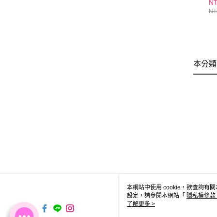
NT
錠
NT
哉
G
本分類
本網站中使用 cookie，欲查詢有關
設定，請參閱本網站「
隱私權條款
使用 cookie。
了解更多 >