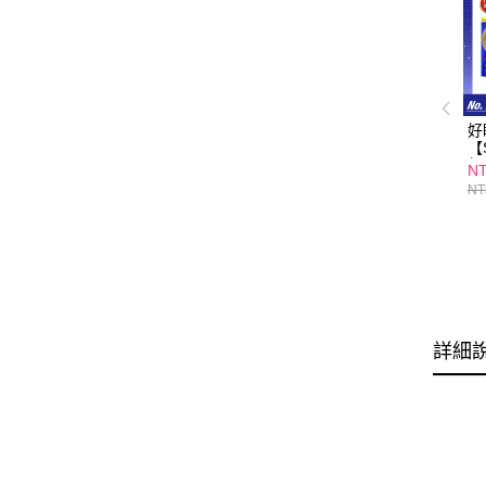
好
【
超
NT
錠
NT
哉
G
詳細