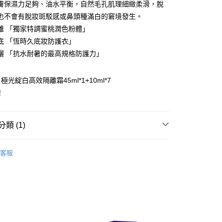
膚保濕力足夠、油水平衡，自然毛孔肌理細緻柔滑，脫
也不會有脫妝斑駁感或鼻頭種滿白的窘境發生。
FTEE先享後付」】
離 「獨家特調蜜桃潤色粉體」
先享後付是「在收到商品之後才付款」的支付方式。 讓您購物簡單
心！
底 「恆時久底妝防護衣」
：不需註冊會員、不需綁卡、不需儲值。
曬 「抗水耐暑的最高規格防護力」
：只要手機號碼，簡訊認證，即可結帳。
：先確認商品／服務後，再付款。
取貨
光綻白高效隔離霜45ml*1+10ml*7
EE先享後付」結帳流程】
00，滿NT$600(含以上)免運費
灣
方式選擇「AFTEE先享後付」後，將跳轉至「AFTEE先享後
頁面，進行簡訊認證並確認金額後，即可完成結帳。
家取貨
成立數日內，您將收到繳費通知簡訊。
費通知簡訊後14天內，點擊此簡訊中的連結，可透過四大超商
00，滿NT$600(含以上)免運費
類 (1)
網路銀行／等多元方式進行付款，方視為交易完成。
：結帳手續完成當下不需立刻繳費，但若您需要取消訂單，請聯
貨付款
A 露緹雅
LUDEYA 所有商品
的店家。未經商家同意取消之訂單仍視為有效，需透過AFTEE
客服
繳納相關費用。
00，滿NT$600(含以上)免運費
否成功請以「AFTEE先享後付 」之結帳頁面顯示為準，若有關於
功／繳費後需取消欲退款等相關疑問，請聯繫「AFTEE先享後
爾富取貨
援中心」
https://netprotections.freshdesk.com/support/home
00，滿NT$600(含以上)免運費
項】
取貨
恩沛科技股份有限公司提供之「AFTEE先享後付」服務完成之
依本服務之必要範圍內提供個人資料，並將交易相關給付款項請
00，滿NT$600(含以上)免運費