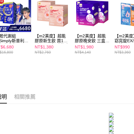
求債權轉
２．關於
付款後7-1
https://aft
每筆NT$1
３．未成
「AFTE
宅配
任。
４．使用「
眠代謝組
【m2美度】超能
【m2美度】超能
【m2美
每筆NT$1
即時審查
Simply新普利】
膠原新生飲 買1送
膠原晚安飲 三盒組
窈窕錠EX
級夜酵素DX 100
1組(8入/盒.孫藝珍
(8入/盒)
甲錠EX 買1送1組
結果請求
$6,680
NT$1,380
NT$1,980
NT$990
離島配送
/盒x3盒 木村拓
代言-膠原蛋白)
(30錠/任
５．嚴禁
$16,800
NT$2,760
NT$4,140
NT$3,360
 代言(日韓雙
每筆NT$1
形，恩沛
ABA 好睡好代謝)
動。
海外配送
海外配送(
海外配送(
說明
相關推薦
海外配送(