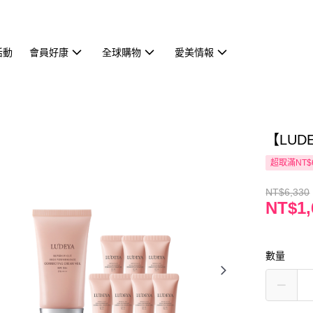
活動
會員好康
全球購物
愛美情報
【LUD
超取滿NT$
NT$6,330
NT$1,
數量