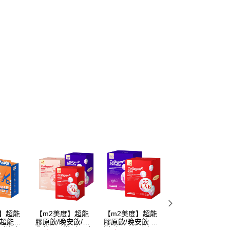
度】超能
【m2美度】超能
【m2美度】超能
【未來美】★速效
/超能馬
膠原飲/晚安飲/新
膠原飲/晚安飲 買1
醫美節限定★ 超
生飲 買1送1組-孫
送1組-(8入/任選2
A醇煥膚亮顏洗面