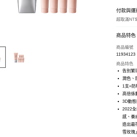
付款與運
超取滿NT$
付款方式
商品特色
信用卡一
商品編號
11934123
超商取貨
商品特色
LINE Pay
告別繁
潤色、
Apple Pay
1支=防
街口支付
高倍係數
3D動
悠遊付
202
Google Pa
感、養
造出最
全盈+PAY
雪玫瑰
AFTEE先