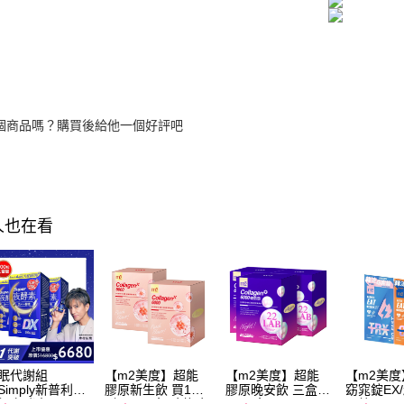
個商品嗎？購買後給他一個好評吧
人也在看
眠代謝組
【m2美度】超能
【m2美度】超能
【m2美
Simply新普利】
膠原新生飲 買1送
膠原晚安飲 三盒組
窈窕錠EX
級夜酵素DX 100
1組(8入/盒.孫藝珍
(8入/盒)
甲錠EX 買1送1組