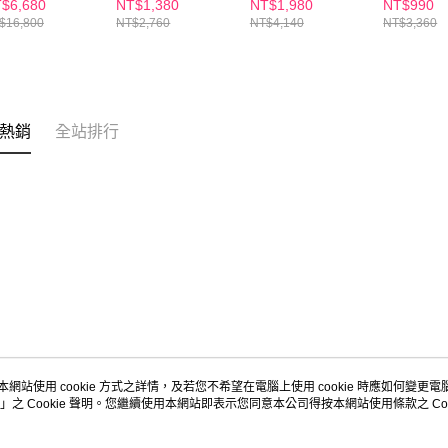
$6,680
NT$1,380
NT$1,980
NT$990
/盒x3盒 木村拓
代言-膠原蛋白)
(30錠/任
$16,800
NT$2,760
NT$4,140
NT$3,360
 代言(日韓雙
ABA 好睡好代謝)
熱銷
全站排行
本網站使用 cookie 方式之詳情，及若您不希望在電腦上使用 cookie 時應如何變更電腦的
」之 Cookie 聲明。您繼續使用本網站即表示您同意本公司得按本網站使用條款之 Coo
關於我們
客服資訊
品牌故事
購物說明