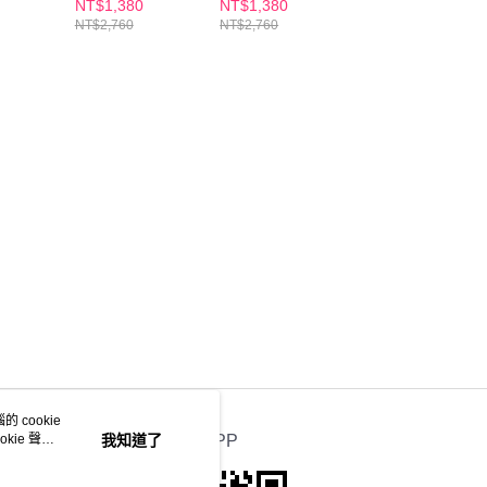
NT$1,380
NT$1,380
NT$580
選2盒)
藝珍推薦 (8入/任
盒)
乳 買一送一
NT$2,760
NT$2,760
NT$1,960
選2盒)
 cookie
kie 聲明
我知道了
官方APP