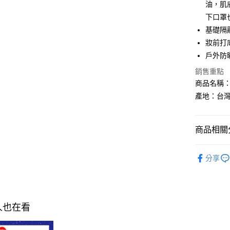
油，肌
相關說明
下口罩
【關於「A
ATM付款
基礎隔
AFTEE
便利好安
妝前打
１．簡單
戶外防
２．便利
運送方式
３．安心
銷售重點
全家付款
商品名稱：極
【「AFT
每筆NT$1
產地：台
１．於結帳
付」結帳
付款後全
２．訂單
３．收到繳
每筆NT$1
商品相關分
／ATM／
※ 請注意
萊爾富取
►LUDEY
絡購買商品
分享
先享後付
每筆NT$1
※ 交易是
是否繳費成
付款後萊
付客戶支
每筆NT$1
人也在看
【注意事
7-11付款
１．透過由
交易，需
每筆NT$1