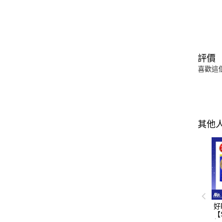
評價
喜歡這
其他
好
【
超