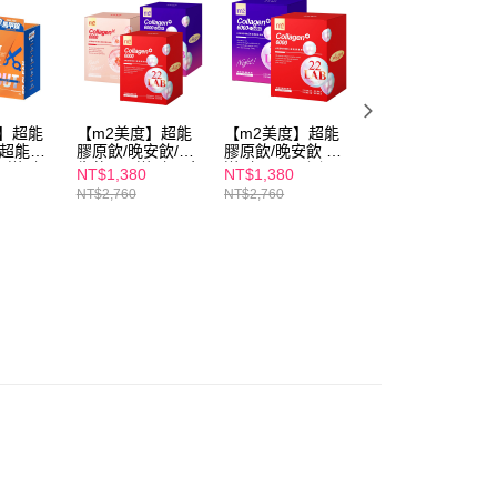
讓予恩沛科技股份有限公司。
個人資料處理事宜，請瀏覽以下網址：
1取貨
ee.tw/terms/#terms3
00，滿NT$600(含以上)免運費
年的使用者請事先徵得法定代理人或監護人之同意方可使用
E先享後付」，若未經同意申辦者引起之損失，本公司不負相關責
AFTEE先享後付」時，將依據個別帳號之用戶狀況，依本公司
度】超能
【m2美度】超能
【m2美度】超能
【未來美】★速效
00，滿NT$600(含以上)免運費
核予不同之上限額度；若仍有額度不足之情形，本公司將視審查
/超能馬
膠原飲/晚安飲/新
膠原飲/晚安飲 買1
醫美節限定★ 超
生飲 買1送1組-孫
送1組-(8入/任選2
A醇煥膚亮顏洗面
用戶進行身份認證。
NT$1,380
NT$1,380
NT$580
選2盒)
藝珍推薦 (8入/任
盒)
乳 買一送一
一人註冊多個帳號或使用他人資訊註冊。若發現惡意使用之情
NT$2,760
NT$2,760
NT$1,960
選2盒)
50，滿NT$1,500(含以上)免運費
科技股份有限公司將有權停止該用戶之使用額度並採取法律行
查看運費
澳門)
查看運費
馬來西亞)
查看運費
澳洲)
查看運費