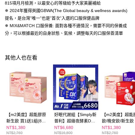
付款後全家取貨
結帳頁面，進行簡訊認證並確認金額後，即可完成結帳。
815項月月檢測，以最安心的等級給予大家美麗補給
２．訂單成立數日內，您將收到繳費通知簡訊。
每筆NT$100，滿NT$600(含以上)免運費
✵ 2024年獲得英國GBWA(The Global beauty & wellness awards)
３．收到繳費通知簡訊後14天內，點擊此簡訊中的連結，可透過四大超商／
提名，是台灣”唯一”也是”首次”入選的口服保健品牌
ATM／網路銀行／等多元方式進行付款，方視為交易完成。
萊爾富取貨付款
※ 請注意：結帳手續完成當下不需立刻繳費，但若您需要取消訂單，請聯絡
✵ MIX&MATCH 口服保養: 面對各種不適情況，需要不同的保養成
每筆NT$100，滿NT$600(含以上)免運費
購買商品的店家。未經商家同意取消之訂單仍視為有效，需透過AFTEE先享
分，可以根據最近的自身狀態、氣候，調整每天的口服保善清單
後付繳納相關費用。
付款後萊爾富取貨
※ 交易是否成功請以「AFTEE先享後付 」之結帳頁面顯示為準，若有關於
是否繳費成功／繳費後需取消欲退款等相關疑問，請聯繫「AFTEE先享後付
每筆NT$100，滿NT$600(含以上)免運費
客戶支援中心」
https://netprotections.freshdesk.com/support/home
其他人也在看
7-11付款取貨
【注意事項】
１．透過由恩沛科技股份有限公司提供之「AFTEE先享後付」服務完成之交
每筆NT$100，滿NT$600(含以上)免運費
易，需依本服務之必要範圍內提供個人資料，並將交易相關給付款項請求債
權轉讓予恩沛科技股份有限公司。
付款後7-11取貨
２．關於個人資料處理事宜，請瀏覽以下網址：
每筆NT$100，滿NT$600(含以上)免運費
https://aftee.tw/terms/#terms3
３．未成年的使用者請事先徵得法定代理人或監護人之同意方可使用
宅配
「AFTEE先享後付」，若未經同意申辦者引起之損失，本公司不負相關責
任。
每筆NT$100，滿NT$600(含以上)免運費
４．使用「AFTEE先享後付」時，將依據個別帳號之用戶狀況，依本公司即
【m2美度】超能膠原
好眠代謝組【Simply新
【m2美度】超能
時審查核予不同之上限額度；若仍有額度不足之情形，本公司將視審查結果
離島配送
新生飲 買1送1組(8入/
普利】超級夜酵素DX
飲/晚安飲/新生飲 
請求用戶進行身份認證。
每筆NT$150，滿NT$1,500(含以上)免運費
盒.孫藝珍代言-膠原蛋
100錠/盒x3盒 木村拓
送1組-孫藝珍推薦 
NT$1,380
NT$6,680
NT$1,380
５．嚴禁一人註冊多個帳號或使用他人資訊註冊。若發現惡意使用之情形，
恩沛科技股份有限公司將有權停止該用戶之使用額度並採取法律行動。
NT$2,760
NT$16,800
NT$2,760
白)
哉 代言(日韓雙GABA
入/任選2盒)