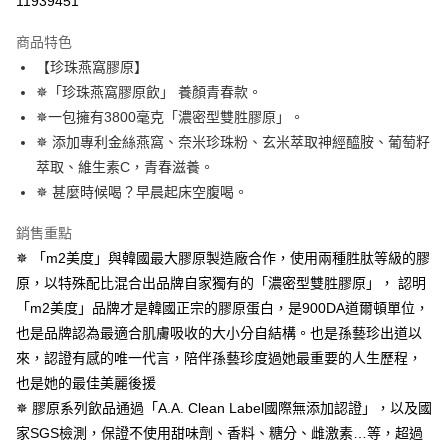
11939451
LINE Pay
商品特色
Apple Pay
【珍珠燕窩膠原】
✵「珍珠燕窩膠原飲」 養顏青春款。
街口支付
✵一包擁有3800毫克「濃密型雙胜膠原」。
悠遊付
✵ 添加專利金絲燕窩、奈米珍珠粉、玄米萃取神經醯胺、葡萄籽
萃取、維生素C，青春滋養。
Google Pay
✵ 甚麼時候喝？早晨起床空腹喝。
全盈+PAY
銷售重點
AFTEE先享後付
✵ 「m2美度」與韓國最大膠原製造廠合作，使用兩種胜肽等級的膠
相關說明
原，以特殊配比混合出品牌自家獨有的「濃密型雙胜膠原」， 認明
【關於「AFTEE先享後付」】
「m2美度」品牌才是韓國正宗的膠原蛋白，是900DA道爾頓單位，
ATM付款
AFTEE先享後付是「在收到商品之後才付款」的支付方式。 讓您購物簡單
便利好安心！
也是品牌認為最適合肌膚吸收的大小分自結構。也是孫藝珍出道以
１．簡單：不需註冊會員、不需綁卡、不需儲值。
來，認證有感的唯一代言，陪伴孫藝珍度過她最重要的人生歷程，
運送方式
２．便利：只要手機號碼，簡訊認證，即可結帳。
也是她的最佳美麗後援
３．安心：先確認商品／服務後，再付款。
全家付款取貨
✵ 膠原系列飲品通過「A.A. Clean Label國際無添加認證」，以及國
每筆NT$100，滿NT$600(含以上)免運費
【「AFTEE先享後付」結帳流程】
家SGS檢測，保證不使用甜味劑、香料、糖分、雌激素…等，超過
１．於結帳方式選擇「AFTEE先享後付」後，將跳轉至「AFTEE先享後付」