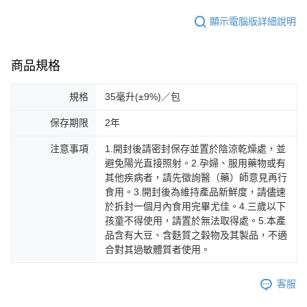
顯示電腦版詳細說明
商品規格
規格
35毫升(±9%)／包
保存期限
2年
注意事項
1.開封後請密封保存並置於陰涼乾燥處，並
避免陽光直接照射。2.孕婦、服用藥物或有
其他疾病者，請先徵詢醫（藥）師意見再行
食用。3.開封後為維持產品新鮮度，請儘速
於拆封一個月內食用完畢尤佳。4.三歲以下
孩童不得使用，請置於無法取得處。5.本產
品含有大豆、含麩質之穀物及其製品，不適
合對其過敏體質者使用。
客服