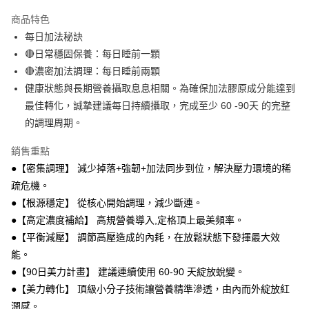
LINE Pay
商品特色
Apple Pay
每日加法秘訣
🔴日常穩固保養：每日睡前一顆
街口支付
🔴濃密加法調理：每日睡前兩顆
悠遊付
健康狀態與長期營養攝取息息相關。為確保加法膠原成分能達到
最佳轉化，誠摯建議每日持續攝取，完成至少 60 -90天 的完整
Google Pay
的調理周期。
全盈+PAY
銷售重點
AFTEE先享後付
●【密集調理】 減少掉落+強韌+加法同步到位，解決壓力環境的稀
相關說明
疏危機。
【關於「AFTEE先享後付」】
●【根源穩定】 從核心開始調理，減少斷連。
ATM付款
AFTEE先享後付是「在收到商品之後才付款」的支付方式。 讓您購物簡單
便利好安心！
●【高定濃度補給】 高規營養導入,定格頂上最美頻率。
１．簡單：不需註冊會員、不需綁卡、不需儲值。
●【平衡減壓】 調節高壓造成的內耗，在放鬆狀態下發揮最大效
運送方式
２．便利：只要手機號碼，簡訊認證，即可結帳。
能。
３．安心：先確認商品／服務後，再付款。
全家付款取貨
●【90日美力計畫】 建議連續使用 60-90 天綻放蛻變。
每筆NT$100，滿NT$600(含以上)免運費
【「AFTEE先享後付」結帳流程】
●【美力轉化】 頂級小分子技術讓營養精準滲透，由內而外綻放紅
１．於結帳方式選擇「AFTEE先享後付」後，將跳轉至「AFTEE先享後付」
付款後全家取貨
結帳頁面，進行簡訊認證並確認金額後，即可完成結帳。
潤感。