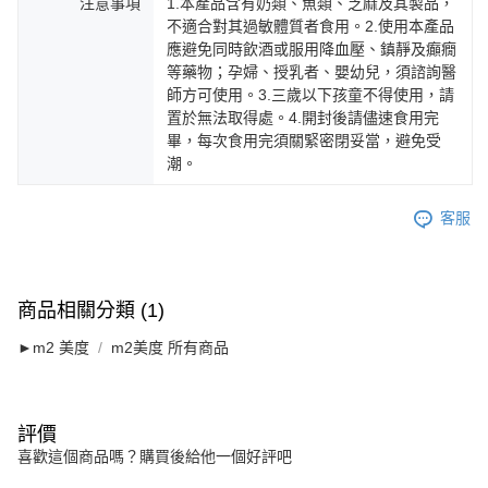
注意事項
1.本產品含有奶類、魚類、芝麻及其製品，
不適合對其過敏體質者食用。2.使用本產品
應避免同時飲酒或服用降血壓、鎮靜及癲癇
等藥物；孕婦、授乳者、嬰幼兒，須諮詢醫
師方可使用。3.三歲以下孩童不得使用，請
置於無法取得處。4.開封後請儘速食用完
畢，每次食用完須關緊密閉妥當，避免受
潮。
客服
商品相關分類 (1)
►m2 美度
m2美度 所有商品
評價
喜歡這個商品嗎？購買後給他一個好評吧