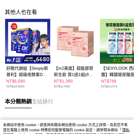
其他人也在看
好眠代謝組【Simply新
【m2美度】超能膠原
【SEXYLOOK 
普利】超級夜酵素DX
新生飲 買1送1組(8入/
露】韓國玻尿酸面
100錠/盒x3盒 木村拓
盒.孫藝珍代言-膠原蛋
盒組(鎖水/嫩白/
NT$6,680
NT$1,380
NT$788
NT$16,800
NT$2,760
NT$2,274
哉 代言(日韓雙GABA
白)
素/綠番茄)+贈乳
好睡好代謝)
控油洗面乳(120ml
本分類熱銷
全站排行
熱門標籤
本網站中使用 cookie，欲查詢有關本網站使用 cookie 方式之詳情，及若您不希
望在電腦上使用 cookie 時應如何變更電腦的 cookie 設定，請參閱本網站「
隱私