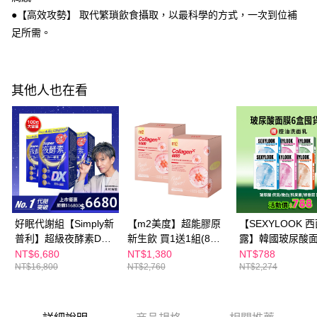
２．訂單成立數日內，您將收到繳費通知簡訊。
每筆NT$100，滿NT$600(含以上)免運費
●【高效攻勢】 取代繁瑣飲食攝取，以最科學的方式，一次到位補
３．收到繳費通知簡訊後14天內，點擊此簡訊中的連結，可透過四大超商／
足所需。
ATM／網路銀行／等多元方式進行付款，方視為交易完成。
萊爾富取貨付款
※ 請注意：結帳手續完成當下不需立刻繳費，但若您需要取消訂單，請聯絡
每筆NT$100，滿NT$600(含以上)免運費
購買商品的店家。未經商家同意取消之訂單仍視為有效，需透過AFTEE先享
後付繳納相關費用。
付款後萊爾富取貨
※ 交易是否成功請以「AFTEE先享後付 」之結帳頁面顯示為準，若有關於
其他人也在看
是否繳費成功／繳費後需取消欲退款等相關疑問，請聯繫「AFTEE先享後付
每筆NT$100，滿NT$600(含以上)免運費
客戶支援中心」
https://netprotections.freshdesk.com/support/home
7-11付款取貨
【注意事項】
１．透過由恩沛科技股份有限公司提供之「AFTEE先享後付」服務完成之交
每筆NT$100，滿NT$600(含以上)免運費
易，需依本服務之必要範圍內提供個人資料，並將交易相關給付款項請求債
權轉讓予恩沛科技股份有限公司。
付款後7-11取貨
２．關於個人資料處理事宜，請瀏覽以下網址：
每筆NT$100，滿NT$600(含以上)免運費
https://aftee.tw/terms/#terms3
３．未成年的使用者請事先徵得法定代理人或監護人之同意方可使用
宅配
好眠代謝組【Simply新
【m2美度】超能膠原
【SEXYLOOK 
「AFTEE先享後付」，若未經同意申辦者引起之損失，本公司不負相關責
普利】超級夜酵素DX
新生飲 買1送1組(8入/
露】韓國玻尿酸面
任。
每筆NT$100，滿NT$600(含以上)免運費
４．使用「AFTEE先享後付」時，將依據個別帳號之用戶狀況，依本公司即
100錠/盒x3盒 木村拓
盒.孫藝珍代言-膠原蛋
盒組(鎖水/嫩白/
NT$6,680
NT$1,380
NT$788
時審查核予不同之上限額度；若仍有額度不足之情形，本公司將視審查結果
離島配送
NT$16,800
NT$2,760
NT$2,274
哉 代言(日韓雙GABA
白)
素/綠番茄)+贈乳
請求用戶進行身份認證。
好睡好代謝)
控油洗面乳(120ml
每筆NT$150，滿NT$1,500(含以上)免運費
５．嚴禁一人註冊多個帳號或使用他人資訊註冊。若發現惡意使用之情形，
恩沛科技股份有限公司將有權停止該用戶之使用額度並採取法律行動。
海外配送
查看運費